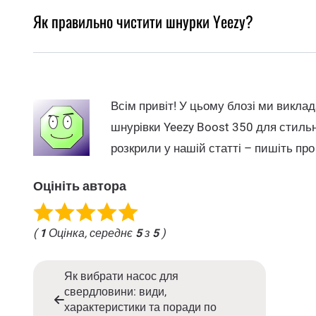
Як правильно чистити шнурки Yeezy?
Всім привіт! У цьому блозі ми викл
шнурівки Yeezy Boost 350 для стильно
розкрили у нашій статті – пишіть про
Оцініть автора
(
1
Оцінка, середнє
5
з
5
)
Як вибрати насос для
свердловини: види,
характеристики та поради по