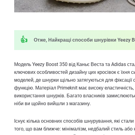
Отже, Найкращі способи шнурівки Yeezy Bo
Модель Yeezy Boost 350 від Каньє Веста та Adidas ст
ключових особливостей дизайну цих кросівок є їхня 
моделей, де шнурки щільно затягуються для фіксації 
функцію. Матеріал Primeknit має високу еластичність,
використання шнурків. Багато власників замислюютьс
ніби ви щойно вийшли з магазину.
Існує кілька основних способів шнурування, які стали
того, що вам ближче: мінімалізм, недбалий стиль або