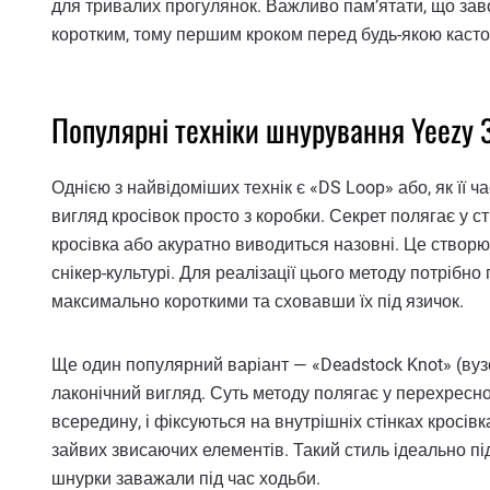
для тривалих прогулянок. Важливо пам’ятати, що зав
коротким, тому першим кроком перед будь-якою касто
Популярні техніки шнурування Yeezy 
Однією з найвідоміших технік є «DS Loop» або, як її 
вигляд кросівок просто з коробки. Секрет полягає у с
кросівка або акуратно виводиться назовні. Це створює
снікер-культурі. Для реалізації цього методу потрібн
максимально короткими та сховавши їх під язичок.
Ще один популярний варіант — «Deadstock Knot» (вузо
лаконічний вигляд. Суть методу полягає у перехресно
всередину, і фіксуються на внутрішніх стінках кросів
зайвих звисаючих елементів. Такий стиль ідеально під
шнурки заважали під час ходьби.