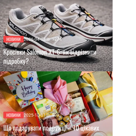
НОВИНИ
2026-04-02
1274
Кросівки Salomon XT-6: як відрізнити
підробку?
НОВИНИ
2025-10-01
999
Що подарувати подружці – 10 цікавих