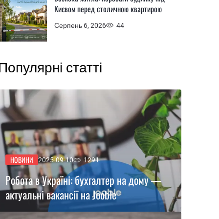
Києвом перед столичною квартирою
Серпень 6, 2026
44
Популярні статті
НОВИНИ
2025-09-10
1291
Робота в Україні: бухгалтер на дому —
актуальні вакансії на Jooble