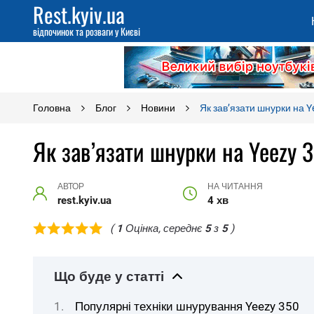
Rest.kyiv.ua
відпочинок та розваги у Києві
Головна
Блог
Новини
Як зав’язати шнурки на Y
Як зав’язати шнурки на Yeezy 
АВТОР
НА ЧИТАННЯ
rest.kyiv.ua
4 хв
(
1
Оцінка, середнє
5
з
5
)
Що буде у статті
Популярні техніки шнурування Yeezy 350