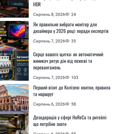
HDR
Серпень 8, 2026
24
Як правильно вибрати монітор для
дизайнера у 2026 році: поради експертів
Серпень 7, 2026
35
Серце вашого щитка: як автоматичний
вимикач рятує дім від пожежі та
перевантажень
Серпень 7, 2026
103
Перший візит до Колізею: квитки, правила
та маршрут
Серпень 6, 2026
58
Дезодорація у сфері HoReCa та ритейлі:
що потрібно знати
Серпень 6, 2026
58