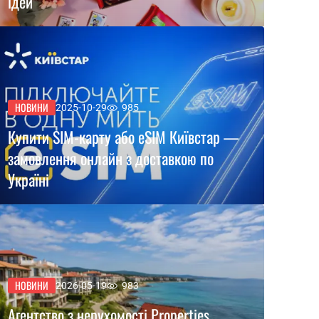
ідей
НОВИНИ
2025-10-29
985
Купити SIM-карту або eSIM Київстар —
замовлення онлайн з доставкою по
Україні
НОВИНИ
2026-05-19
983
Агентство з нерухомості Properties