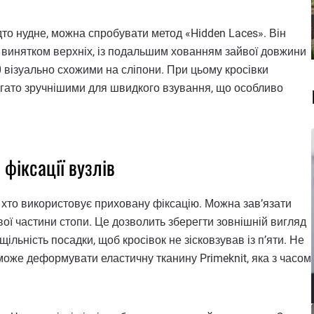
о нудне, можна спробувати метод «Hidden Laces». Він
а винятком верхніх, із подальшим хованням зайвої довжини
0 візуально схожими на сліпони. При цьому кросівки
багато зручнішими для швидкого взування, що особливо
фіксації вузлів
 хто використовує приховану фіксацію. Можна зав’язати
вої частини стопи. Це дозволить зберегти зовнішній вигляд
льність посадки, щоб кросівок не зісковзував із п’яти. Не
може деформувати еластичну тканину Primeknit, яка з часом