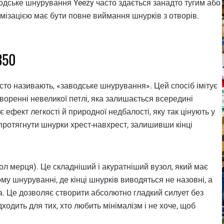
одське шнурування Yeezy часто здається занадто тугим або
мізацією має бути повне виймання шнурків з отворів.
350
часто називають, «заводське шнурування». Цей спосіб імітує
творенні невеликої петлі, яка залишається всередині
 ефект легкості й природної недбалості, яку так цінують у
о протягнути шнурки хрест-навхрест, залишивши кінці
л мерця). Це складніший і акуратніший вузол, який має
му шнуруванні, де кінці шнурків виводяться не назовні, а
ка. Це дозволяє створити абсолютно гладкий силует без
ходить для тих, хто любить мінімалізм і не хоче, щоб