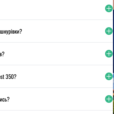
 шнурівки?
в?
ost 350?
лись?