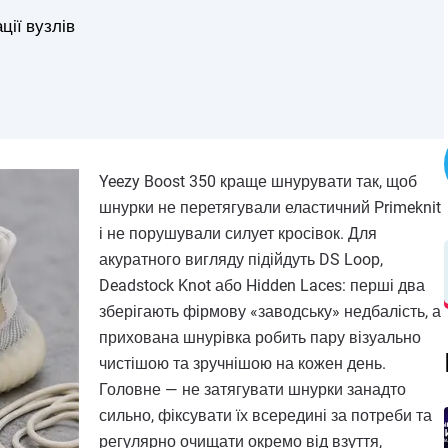
ції вузлів
Yeezy Boost 350 краще шнурувати так, щоб
шнурки не перетягували еластичний Primeknit
і не порушували силует кросівок. Для
акуратного вигляду підійдуть DS Loop,
Deadstock Knot або Hidden Laces: перші два
зберігають фірмову «заводську» недбалість, а
прихована шнурівка робить пару візуально
чистішою та зручнішою на кожен день.
Головне — не затягувати шнурки занадто
сильно, фіксувати їх всередині за потреби та
регулярно очищати окремо від взуття,