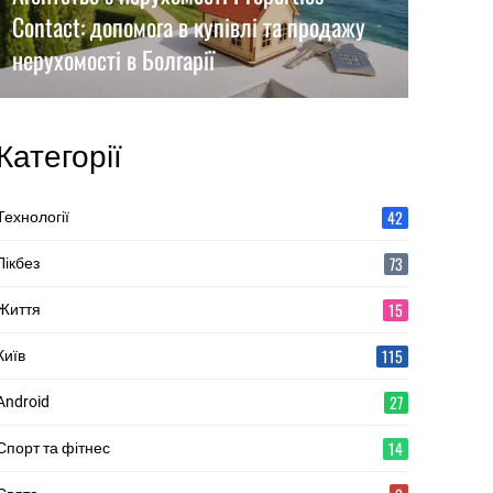
Contact: допомога в купівлі та продажу
нерухомості в Болгарії
Категорії
42
Технології
73
Лікбез
15
Життя
115
Київ
27
Android
14
Спорт та фітнес