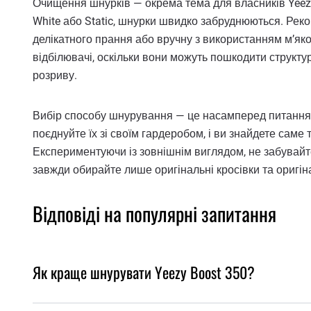
Очищення шнурків — окрема тема для власників Yeezy.
White або Static, шнурки швидко забруднюються. Реко
делікатного прання або вручну з використанням м’яко
відбілювачі, оскільки вони можуть пошкодити структуру
розриву.
Вибір способу шнурування — це насамперед питання і
поєднуйте їх зі своїм гардеробом, і ви знайдете саме 
Експериментуючи із зовнішнім виглядом, не забувайте
завжди обирайте лише оригінальні кросівки та оригін
Відповіді на популярні запитання
Як краще шнурувати Yeezy Boost 350?