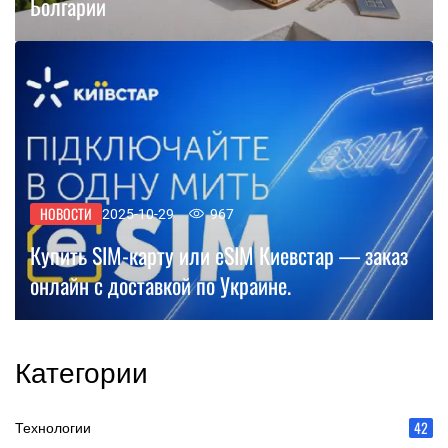
Болгарии
НОВОСТИ
2025-10-29
967
Купить SIM-карту или eSIM Киевстар — заказ
онлайн с доставкой по Украине.
Категории
42
Технологии