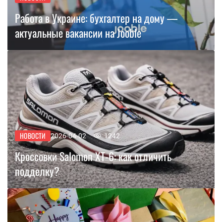
Работа в Украине: бухгалтер на дому —
актуальные вакансии на Jooble
НОВОСТИ
2026-04-02
1242
Кроссовки Salomon XT-6: как отличить
подделку?