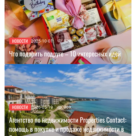
НОВОСТИ
2025-10-01
979
Что подарить подруге – 10 интересных идей
НОВОСТИ
2026-05-19
969
Агентство по недвижимости Properties Contact:
помощь в покупке и продаже недвижимости в