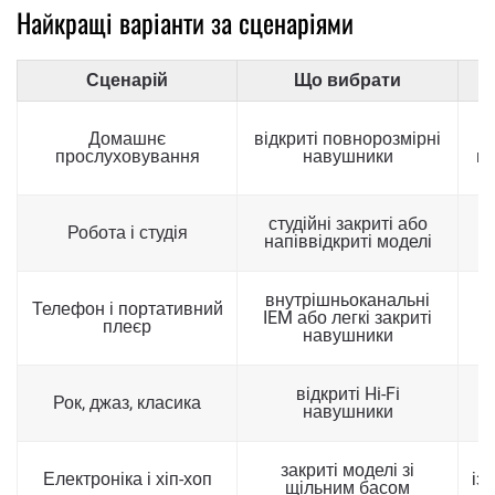
Найкращі варіанти за сценаріями
Сценарій
Що вибрати
Домашнє
відкриті повнорозмірні
п
прослуховування
навушники
ме
т
студійні закриті або
Робота і студія
д
напіввідкриті моделі
в
внутрішньоканальні
Телефон і портативний
IEM або легкі закриті
плеєр
навушники
відкриті Hi-Fi
Рок, джаз, класика
навушники
б
закриті моделі зі
Електроніка і хіп-хоп
із
щільним басом