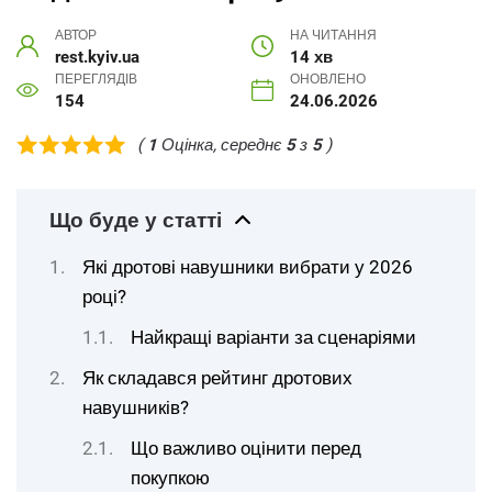
АВТОР
НА ЧИТАННЯ
rest.kyiv.ua
14 хв
ПЕРЕГЛЯДІВ
ОНОВЛЕНО
154
24.06.2026
(
1
Оцінка, середнє
5
з
5
)
Що буде у статті
Які дротові навушники вибрати у 2026
році?
Найкращі варіанти за сценаріями
Як складався рейтинг дротових
навушників?
Що важливо оцінити перед
покупкою