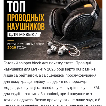
Готовий snippet block для початку статті: Провідні
навушники для музики у 2026 році варто обирати не
лише за рейтингом, а за сценарієм прослуховування:
для дому краще підійдуть відкриті повнорозмірні
моделі, для вулиці та телефону — внутрішньоушні IEM,
для студії — закриті або напіввідкриті навушники з
точною подачею. Важно враховувати не лише звук, а й