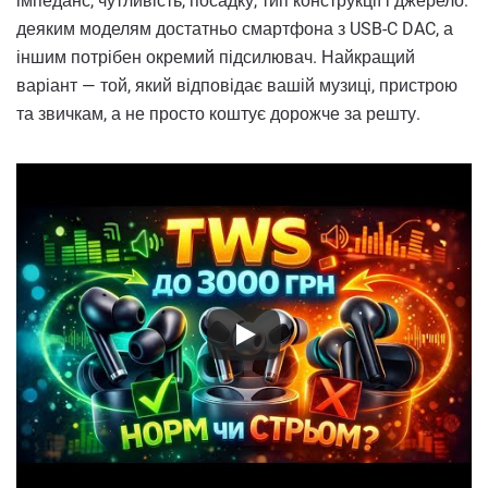
імпеданс, чутливість, посадку, тип конструкції і джерело:
деяким моделям достатньо смартфона з USB-C DAC, а
іншим потрібен окремий підсилювач. Найкращий
варіант — той, який відповідає вашій музиці, пристрою
та звичкам, а не просто коштує дорожче за решту.