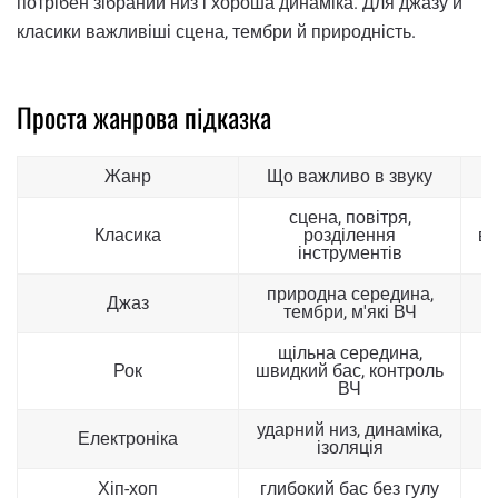
потрібен зібраний низ і хороша динаміка. Для джазу й
класики важливіші сцена, тембри й природність.
Проста жанрова підказка
Жанр
Що важливо в звуку
сцена, повітря,
Класика
розділення
ві
інструментів
природна середина,
Джаз
тембри, м'які ВЧ
щільна середина,
Рок
швидкий бас, контроль
у
ВЧ
ударний низ, динаміка,
Електроніка
ізоляція
Хіп-хоп
глибокий бас без гулу
з