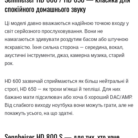
спокійного домашнього звуку
Ці моделі давно вважаються надійною точкою входу у
світ серйозного прослуховування. Вони не
намагаються здивувати роздутим басом або штучною
яскравістю. Їхня сильна сторона — середина, вокал,
акустичні інструменти, джаз, камерна музика, старий
рок.
HD 600 зазвичай сприймаються як більш нейтральні й
строгі, HD 650 — як трохи м'якші й тепліші. Для них
бажано мати підсилювач або хоча б хороший DAC/AMP.
Від слабкого виходу ноутбука вони можуть грати, але не
покажуть усього, на що здатні.
Sennheiser HD 800 S — для тих, хто хоче