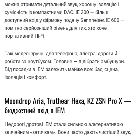
можна отримати детальний звук, хорошу ізоляцію і
сумісність із компактними DAC. IE 200 — більш
доступний вхід у фірмову подачу Sennheiser, IE 600 —
помітно серйозніший рівень для тих, хто хоче
портативний Hi-Fi.
Такі моделі зручні для телефона, плеєра, дороги й
роботи за ноутбуком. Головне — підібрати амбушури.
Від посадки в IEM залежить майже все: бас, сцена,
ізоляція і комфорт.
Moondrop Aria, Truthear Hexa, KZ ZSN Pro X —
бюджетний вхід в IEM
Недорогі дротові IEM стали сильною альтернативою
звичайним «затичкам». Вони часто дають чистіший звук,