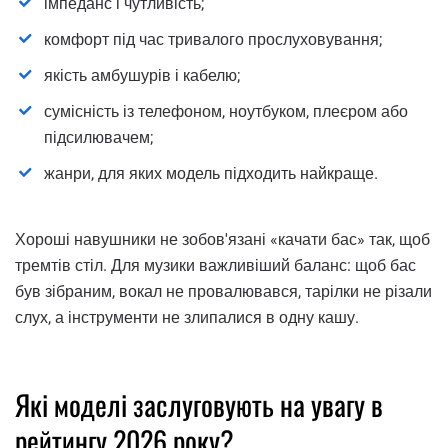
імпеданс і чутливість;
комфорт під час тривалого прослуховування;
якість амбушурів і кабелю;
сумісність із телефоном, ноутбуком, плеєром або
підсилювачем;
жанри, для яких модель підходить найкраще.
Хороші навушники не зобов'язані «качати бас» так, щоб
тремтів стіл. Для музики важливіший баланс: щоб бас
був зібраним, вокал не провалювався, тарілки не різали
слух, а інструменти не злипалися в одну кашу.
Які моделі заслуговують на увагу в
рейтингу 2026 року?