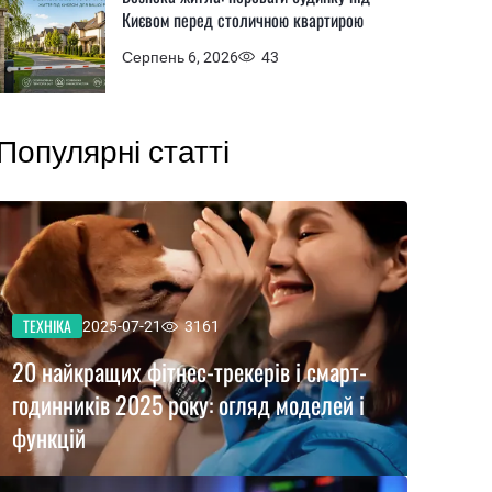
Києвом перед столичною квартирою
Серпень 6, 2026
43
Популярні статті
ТЕХНІКА
2025-07-21
3161
20 найкращих фітнес-трекерів і смарт-
годинників 2025 року: огляд моделей і
функцій