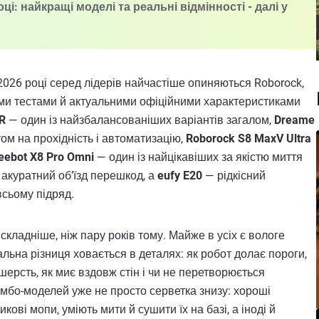
і: найкращі моделі та реальні відмінності - далі у
2026 році серед лідерів найчастіше опиняються Roborock,
ними тестами й актуальними офіційними характеристиками
R
— один із найзбалансованіших варіантів загалом,
Dreame
м на прохідність і автоматизацію,
Roborock S8 MaxV Ultra
eebot X8 Pro Omni
— один із найцікавіших за якістю миття
є акуратний об’їзд перешкод, а
eufy E20
— рідкісний
всьому підряд.
кладніше, ніж пару років тому. Майже в усіх є вологе
льна різниця ховається в деталях: як робот долає пороги,
шерсть, як миє вздовж стін і чи не перетворюється
омбо-моделей уже не просто серветка знизу: хороші
кові мопи, уміють мити й сушити їх на базі, а іноді й