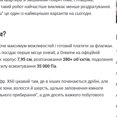
такий робот найчастіше викликає менше роздратування.
ш” це один із найміцніших варіантів на сьогодні.
te?
 хоче максимум можливостей і готовий платити за флагман.
осідає перше місце overall, а Dreame на офіційній
н: корпус
7,95 см
, розпізнавання
280+ об’єктів
, подолання
 силу всмоктування
35 000 Па
.
р. X60 цікавий там, де в інших починаються дрібні, але
мні зони, волосся й шерсть, щільне заповнення кімнати
льного прибирання”, а для досить важкого побутового