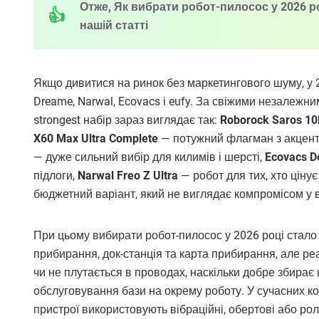
Отже, Як вибрати робот-пилосос у 2026 роц
нашій статті
Якщо дивитися на ринок без маркетингового шуму, у 
Dreame, Narwal, Ecovacs і eufy. За свіжими незалеж
strongest набір зараз виглядає так:
Roborock Saros 10
X60 Max Ultra Complete
— потужний флагман з акценто
— дуже сильний вибір для килимів і шерсті,
Ecovacs D
підлоги,
Narwal Freo Z Ultra
— робот для тих, хто ціну
бюджетний варіант, який не виглядає компромісом у 
При цьому вибирати робот-пилосос у 2026 році стало с
прибирання, док-станція та карта прибирання, але реа
чи не плутається в проводах, наскільки добре збирає 
обслуговування бази на окрему роботу. У сучасних к
пристрої використовують вібраційні, обертові або роли