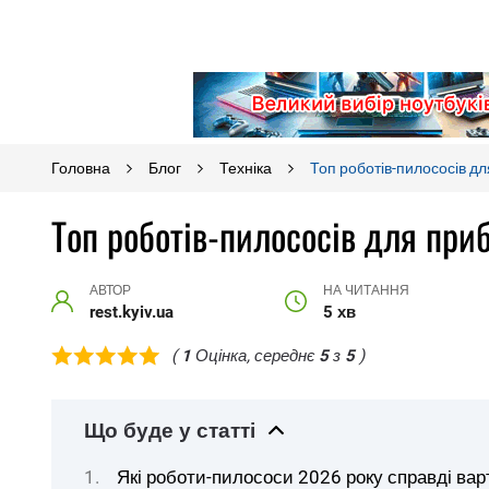
Головна
Блог
Техніка
Топ роботів-пилососів д
Топ роботів-пилососів для пр
АВТОР
НА ЧИТАННЯ
rest.kyiv.ua
5 хв
(
1
Оцінка, середнє
5
з
5
)
Що буде у статті
Які роботи-пилососи 2026 року справді вар