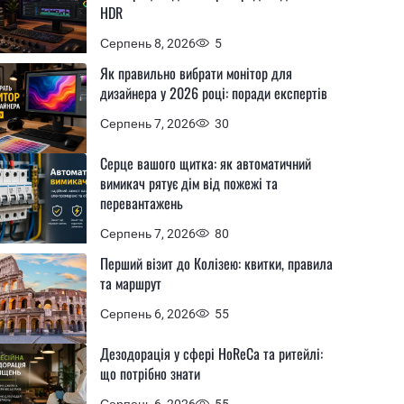
HDR
Серпень 8, 2026
5
Як правильно вибрати монітор для
дизайнера у 2026 році: поради експертів
Серпень 7, 2026
30
Серце вашого щитка: як автоматичний
вимикач рятує дім від пожежі та
перевантажень
Серпень 7, 2026
80
Перший візит до Колізею: квитки, правила
та маршрут
Серпень 6, 2026
55
Дезодорація у сфері HoReCa та ритейлі:
що потрібно знати
Серпень 6, 2026
55