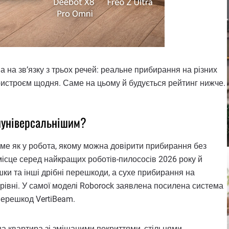
а на зв’язку з трьох речей: реальне прибирання на різних
 пристроєм щодня. Саме на цьому й будується рейтинг нижче.
йуніверсальнішим?
ме як у робота, якому можна довірити прибирання без
місце серед найкращих роботів-пилососів 2026 року й
ашки та інші дрібні перешкоди, а сухе прибирання на
 рівні. У самої моделі Roborock заявлена посилена система
перешкод VertiBeam.
на квартира зі змішаними покриттями, стільцями,