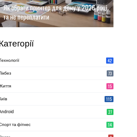
Як обрати принтер для дому у 2026 році
та не переплатити
Категорії
42
Технології
73
Лікбез
15
Життя
115
Київ
27
Android
14
Спорт та фітнес