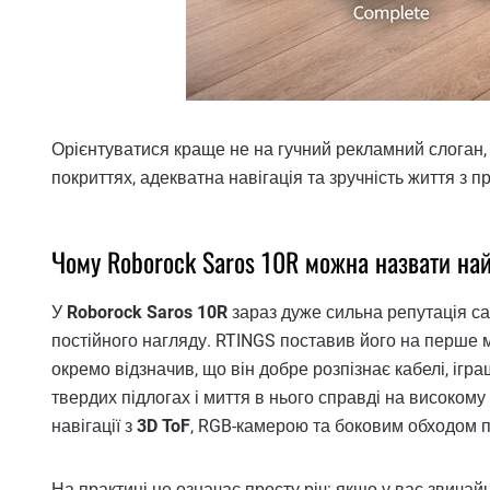
Орієнтуватися краще не на гучний рекламний слоган, 
покриттях, адекватна навігація та зручність життя з
Чому Roborock Saros 10R можна назвати на
У
Roborock Saros 10R
зараз дуже сильна репутація са
постійного нагляду. RTINGS поставив його на перше 
окремо відзначив, що він добре розпізнає кабелі, ігр
твердих підлогах і миття в нього справді на високому
навігації з
3D ToF
, RGB-камерою та боковим обходом 
На практиці це означає просту річ: якщо у вас звичай