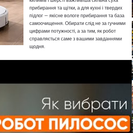
килимів і шерсті важливіша сильна суха
прибирання та щітки, а для кухні і твердих
підлог — якісне вологе прибирання та база
самоочищення. Обирати слід не за гучними
цифрами потужності, а за тим, як робот
справляється саме з вашими завданнями
щодня.