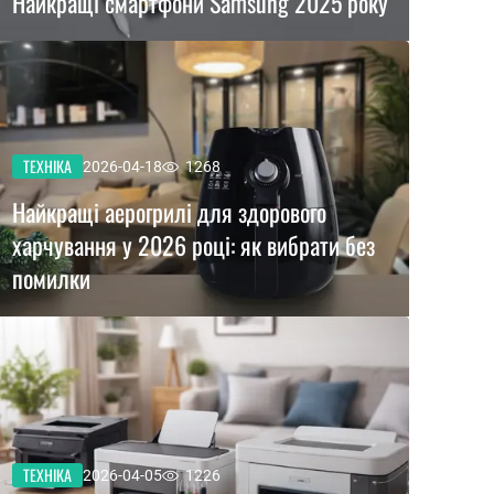
Найкращі смартфони Samsung 2025 року
ТЕХНІКА
2026-04-18
1268
Найкращі аерогрилі для здорового
харчування у 2026 році: як вибрати без
помилки
ТЕХНІКА
2026-04-05
1226