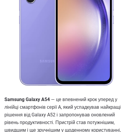
Samsung Galaxy A54
— це впевнений крок уперед у
лінійці смартфонів серії A, який успадкував найкращі
рішення від Galaxy A52 і запропонував оновлений
рівень продуктивності. Пристрій став потужнішим,
швидшим і ще зручнішим у щоденному користуванні,