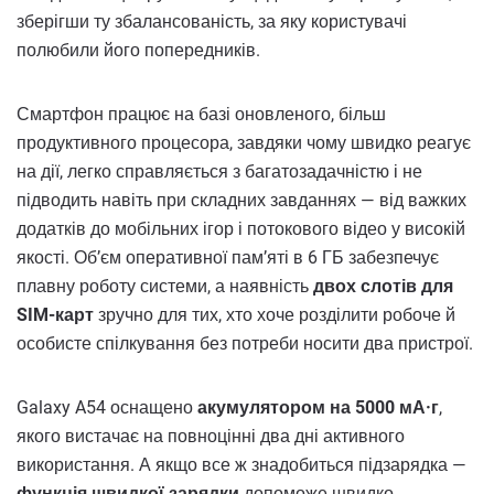
зберігши ту збалансованість, за яку користувачі
полюбили його попередників.
Смартфон працює на базі оновленого, більш
продуктивного процесора, завдяки чому швидко реагує
на дії, легко справляється з багатозадачністю і не
підводить навіть при складних завданнях — від важких
додатків до мобільних ігор і потокового відео у високій
якості. Об’єм оперативної пам’яті в 6 ГБ забезпечує
плавну роботу системи, а наявність
двох слотів для
SIM-карт
зручно для тих, хто хоче розділити робоче й
особисте спілкування без потреби носити два пристрої.
Galaxy A54 оснащено
акумулятором на 5000 мА·г
,
якого вистачає на повноцінні два дні активного
використання. А якщо все ж знадобиться підзарядка —
функція швидкої зарядки
допоможе швидко