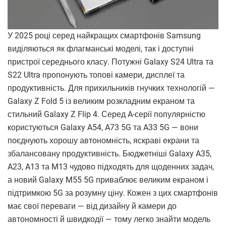
У 2025 році серед найкращих смартфонів Samsung
виділяються як флагманські моделі, так і доступні
пристрої середнього класу. Потужні Galaxy S24 Ultra та
S22 Ultra пропонують топові камери, дисплеї та
продуктивність. Для прихильників гнучких технологій —
Galaxy Z Fold 5 із великим розкладним екраном та
стильний Galaxy Z Flip 4. Серед A-серії популярністю
користуються Galaxy A54, A73 5G та A33 5G — вони
поєднують хорошу автономність, яскраві екрани та
збалансовану продуктивність. Бюджетніші Galaxy A35,
A23, A13 та M13 чудово підходять для щоденних задач,
а новий Galaxy M55 5G приваблює великим екраном і
підтримкою 5G за розумну ціну. Кожен з цих смартфонів
має свої переваги — від дизайну й камери до
автономності й швидкодії — тому легко знайти модель