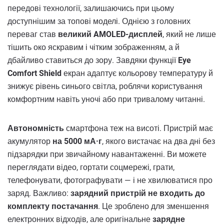
передові технології, залишаючись при цьому
доступнішим за топові моделі. Однією з головних
переваг став
великий AMOLED-дисплей
, який не лише
тішить око яскравим і чітким зображенням, а й
дбайливо ставиться до зору. Завдяки функції
Eye
Comfort Shield
екран адаптує кольорову температуру й
знижує рівень синього світла, роблячи користування
комфортним навіть уночі або при тривалому читанні.
Автономність
смартфона теж на висоті. Пристрій має
акумулятор
на 5000 мА·г
, якого вистачає на два дні без
підзарядки при звичайному навантаженні. Ви можете
переглядати відео, гортати соцмережі, грати,
телефонувати, фотографувати — і не хвилюватися про
заряд. Важливо:
зарядний пристрій не входить до
комплекту постачання
. Це зроблено для зменшення
електронних відходів, але оригінальне
зарядне