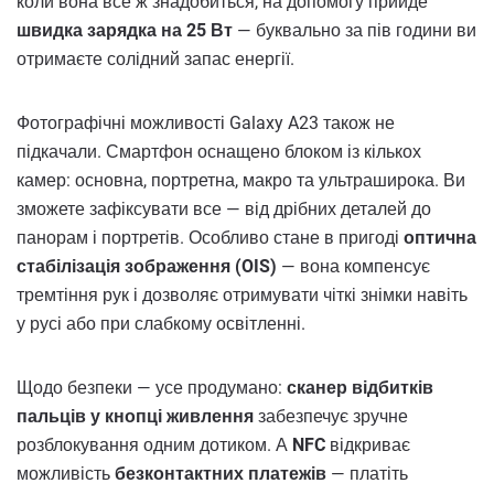
коли вона все ж знадобиться, на допомогу прийде
швидка зарядка на 25 Вт
— буквально за пів години ви
отримаєте солідний запас енергії.
Фотографічні можливості Galaxy A23 також не
підкачали. Смартфон оснащено блоком із кількох
камер: основна, портретна, макро та ультраширока. Ви
зможете зафіксувати все — від дрібних деталей до
панорам і портретів. Особливо стане в пригоді
оптична
стабілізація зображення (OIS)
— вона компенсує
тремтіння рук і дозволяє отримувати чіткі знімки навіть
у русі або при слабкому освітленні.
Щодо безпеки — усе продумано:
сканер відбитків
пальців у кнопці живлення
забезпечує зручне
розблокування одним дотиком. А
NFC
відкриває
можливість
безконтактних платежів
— платіть