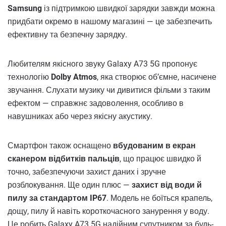
Samsung
із підтримкою швидкої зарядки завжди можна
придбати окремо в нашому магазині — це забезпечить
ефективну та безпечну зарядку.
Любителям якісного звуку Galaxy A73 5G пропонує
технологію
Dolby Atmos
, яка створює об’ємне, насичене
звучання. Слухати музику чи дивитися фільми з таким
ефектом — справжнє задоволення, особливо в
навушниках або через якісну акустику.
Смартфон також оснащено
вбудованим в екран
сканером відбитків пальців
, що працює швидко й
точно, забезпечуючи захист даних і зручне
розблокування. Ще один плюс —
захист від води й
пилу за стандартом IP67
. Модель не боїться крапель,
дощу, пилу й навіть короткочасного занурення у воду.
Це робить Galaxy A73 5G надійним супутником за будь-