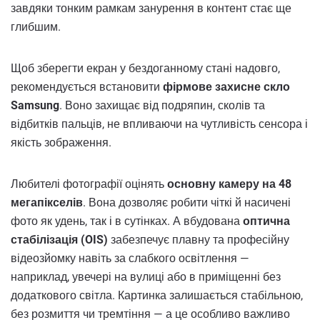
завдяки тонким рамкам занурення в контент стає ще
глибшим.
Щоб зберегти екран у бездоганному стані надовго,
рекомендується встановити
фірмове захисне скло
Samsung
. Воно захищає від подряпин, сколів та
відбитків пальців, не впливаючи на чутливість сенсора і
якість зображення.
Любителі фотографії оцінять
основну камеру на 48
мегапікселів
. Вона дозволяє робити чіткі й насичені
фото як удень, так і в сутінках. А вбудована
оптична
стабілізація (OIS)
забезпечує плавну та професійну
відеозйомку навіть за слабкого освітлення —
наприклад, увечері на вулиці або в приміщенні без
додаткового світла. Картинка залишається стабільною,
без розмиття чи тремтіння — а це особливо важливо