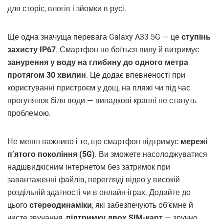
для сторіс, влогів і зйомки в русі.
Ще одна значуща перевага Galaxy A33 5G — це
ступінь
захисту IP67
. Смартфон не боїться пилу й витримує
занурення у воду на глибину до одного метра
протягом 30 хвилин
. Це додає впевненості при
користуванні пристроєм у дощ, на пляжі чи під час
прогулянок біля води — випадкові краплі не стануть
проблемою.
Не менш важливо і те, що смартфон підтримує
мережі
п’ятого покоління (5G)
. Ви зможете насолоджуватися
надшвидкісним інтернетом без затримок при
завантаженні файлів, перегляді відео у високій
роздільній здатності чи в онлайн-іграх. Додайте до
цього
стереодинаміки
, які забезпечують об’ємне й
чисте звучання,
підтримку двох SIM-карт
— зручно