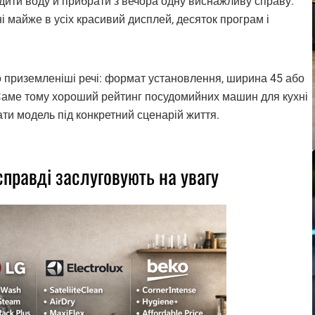
дити воду й прибрати з вечора одну виснажливу справу.
і майже в усіх красивий дисплей, десяток програм і
о приземленіші речі: формат установлення, ширина 45 або
ня. Саме тому хороший рейтинг посудомийних машин для кухні
ати модель під конкретний сценарій життя.
правді заслуговують на увагу