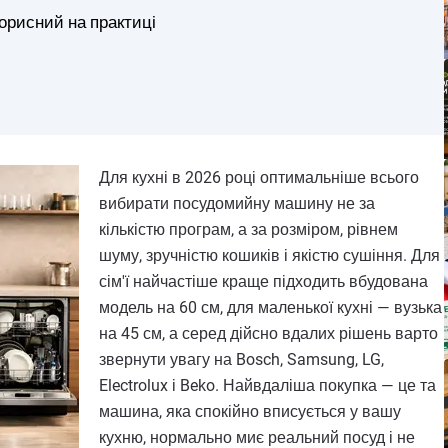
орисний на практиці
Для кухні в 2026 році оптимальніше всього
вибирати посудомийну машину не за
кількістю програм, а за розміром, рівнем
шуму, зручністю кошиків і якістю сушіння. Для
сім'ї найчастіше краще підходить вбудована
модель на 60 см, для маленької кухні — вузька
на 45 см, а серед дійсно вдалих рішень варто
звернути увагу на Bosch, Samsung, LG,
Electrolux і Beko. Найвдаліша покупка — це та
машина, яка спокійно вписується у вашу
кухню, нормально миє реальний посуд і не