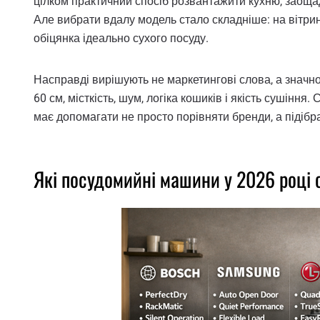
цілком практичний спосіб розвантажити кухню, заоща
Але вибрати вдалу модель стало складніше: на вітрин
обіцянка ідеально сухого посуду.
Насправді вирішують не маркетингові слова, а значн
60 см, місткість, шум, логіка кошиків і якість сушін
має допомагати не просто порівняти бренди, а підібр
Які посудомийні машини у 2026 році с