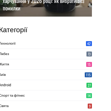
харчування у 2026 році: як вибрати без
помилки
Категорії
42
Технології
73
Лікбез
15
Життя
115
Київ
27
Android
14
Спорт та фітнес
9
Свята