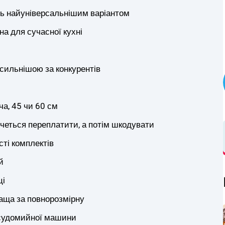
ть найуніверсальнішим варіантом
 для сучасної кухні
сильнішою за конкурентів
ча, 45 чи 60 см
очеться переплатити, а потім шкодувати
сті комплектів
й
ці
аща за повнорозмірну
осудомийної машини