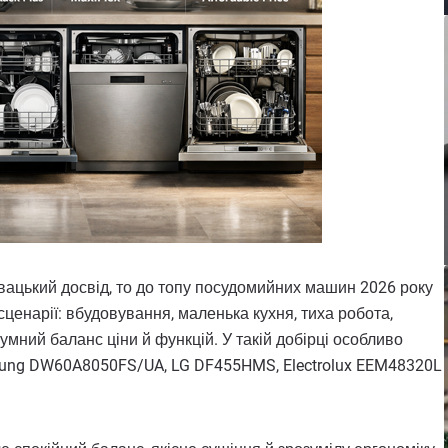
вацький досвід, то до топу посудомийних машин 2026 року
 сценарії: вбудовування, маленька кухня, тиха робота,
умний баланс ціни й функцій. У такій добірці особливо
amsung DW60A8050FS/UA, LG DF455HMS, Electrolux EEM48320L