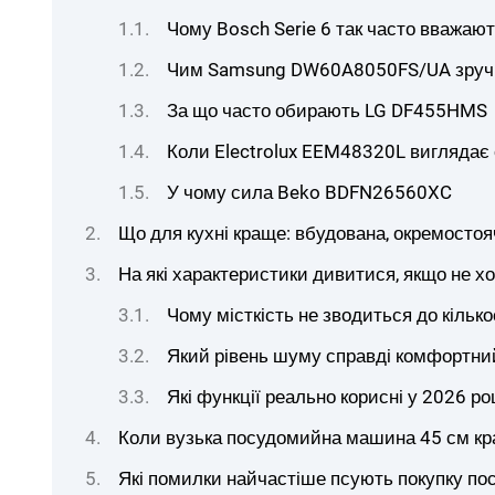
Чому Bosch Serie 6 так часто вважаю
Чим Samsung DW60A8050FS/UA зручна
За що часто обирають LG DF455HMS
Коли Electrolux EEM48320L виглядає 
У чому сила Beko BDFN26560XC
Що для кухні краще: вбудована, окремостоя
На які характеристики дивитися, якщо не х
Чому місткість не зводиться до кілько
Який рівень шуму справді комфортни
Які функції реально корисні у 2026 ро
Коли вузька посудомийна машина 45 см кр
Які помилки найчастіше псують покупку п