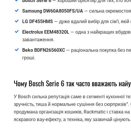
Bosch Serie 6
— хороший орієнтир для тих, хто хоч
Samsung DW60A8050FS/UA
— сильна окремостояч
LG DF455HMS
— дуже вдалий вибір для сім’ї, які
Electrolux EEM48320L
— одна з найкращих вбудован
завантаження.
Beko BDFN26560XC
— раціональна покупка без пе
гроші.
Чому Bosch Serie 6 так часто вважають най
У Bosch сильна репутація саме в сегменті кухонної тех
зручність, тиша й нормальне сушіння без сюрпризів”. 
продумана організація кошиків, Rackmatic і ставка н
яскравого вау-ефекту, а техніка, яку зазвичай цінуют