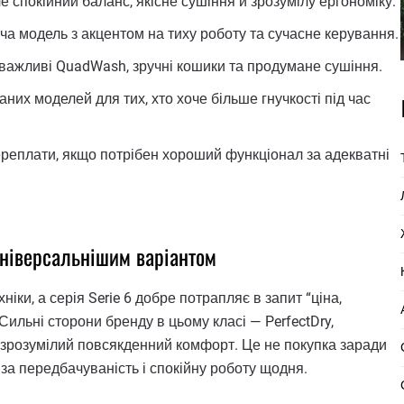
е спокійний баланс, якісне сушіння й зрозумілу ергономіку.
а модель з акцентом на тиху роботу та сучасне керування.
й важливі QuadWash, зручні кошики та продумане сушіння.
их моделей для тих, хто хоче більше гнучкості під час
реплати, якщо потрібен хороший функціонал за адекватні
універсальнішим варіантом
ніки, а серія Serie 6 добре потрапляє в запит “ціна,
Сильні сторони бренду в цьому класі — PerfectDry,
а зрозумілий повсякденний комфорт. Це не покупка заради
ь за передбачуваність і спокійну роботу щодня.