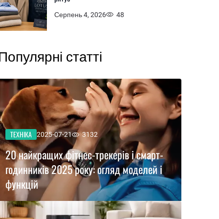
Серпень 4, 2026
48
Популярні статті
ТЕХНІКА
2025-07-21
3132
20 найкращих фітнес-трекерів і смарт-
годинників 2025 року: огляд моделей і
функцій