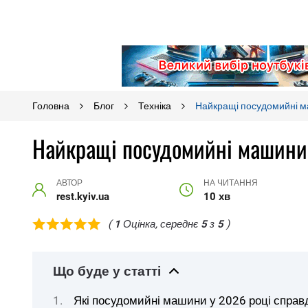
Головна
Блог
Техніка
Найкращі посудомийні ма
Найкращі посудомийні машини д
АВТОР
НА ЧИТАННЯ
rest.kyiv.ua
10 хв
(
1
Оцінка, середнє
5
з
5
)
Що буде у статті
Які посудомийні машини у 2026 році справд