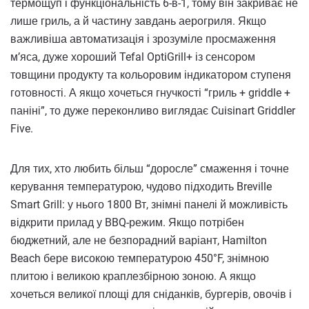
термощуп і функціональність 6-в-1, тому він закриває не
лише гриль, а й частину завдань аерогриля. Якщо
важливіша автоматизація і зрозуміле просмаження
м’яса, дуже хороший Tefal OptiGrill+ із сенсором
товщини продукту та кольоровим індикатором ступеня
готовності. А якщо хочеться гнучкості “гриль + griddle +
паніні”, то дуже переконливо виглядає Cuisinart Griddler
Five.
Для тих, хто любить більш “доросле” смаження і точне
керування температурою, чудово підходить Breville
Smart Grill: у нього 1800 Вт, знімні панелі й можливість
відкрити прилад у BBQ-режим. Якщо потрібен
бюджетний, але не безпорадний варіант, Hamilton
Beach бере високою температурою 450°F, знімною
плитою і великою краплезбірною зоною. А якщо
хочеться великої площі для сніданків, бургерів, овочів і