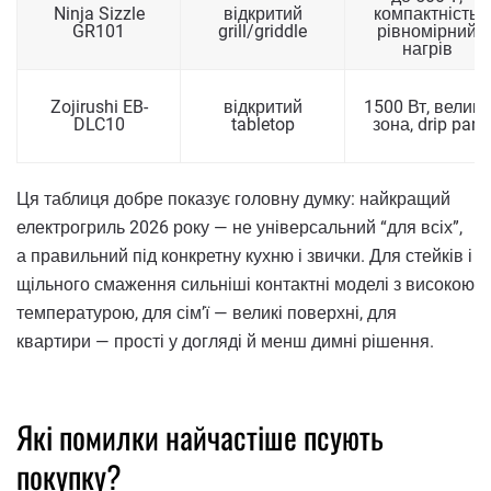
Ninja Sizzle
відкритий
компактність,
GR101
grill/griddle
рівномірний
нагрів
Zojirushi EB-
відкритий
1500 Вт, велика
DLC10
tabletop
зона, drip pan
Ця таблиця добре показує головну думку: найкращий
електрогриль 2026 року — не універсальний “для всіх”,
а правильний під конкретну кухню і звички. Для стейків і
щільного смаження сильніші контактні моделі з високою
температурою, для сім’ї — великі поверхні, для
квартири — прості у догляді й менш димні рішення.
Які помилки найчастіше псують
покупку?