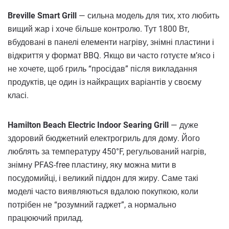
Breville Smart Grill
— сильна модель для тих, хто любить
вищий жар і хоче більше контролю. Тут 1800 Вт,
вбудовані в панелі елементи нагріву, знімні пластини і
відкриття у формат BBQ. Якщо ви часто готуєте м’ясо і
не хочете, щоб гриль “просідав” після викладання
продуктів, це один із найкращих варіантів у своєму
класі.
Hamilton Beach Electric Indoor Searing Grill
— дуже
здоровий бюджетний електрогриль для дому. Його
люблять за температуру 450°F, регульований нагрів,
знімну PFAS-free пластину, яку можна мити в
посудомийці, і великий піддон для жиру. Саме такі
моделі часто виявляються вдалою покупкою, коли
потрібен не “розумний гаджет”, а нормально
працюючий прилад.