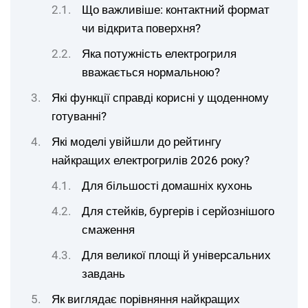
Що важливіше: контактний формат
чи відкрита поверхня?
Яка потужність електрогриля
вважається нормальною?
Які функції справді корисні у щоденному
готуванні?
Які моделі увійшли до рейтингу
найкращих електрогрилів 2026 року?
Для більшості домашніх кухонь
Для стейків, бургерів і серйознішого
смаження
Для великої площі й універсальних
завдань
Як виглядає порівняння найкращих