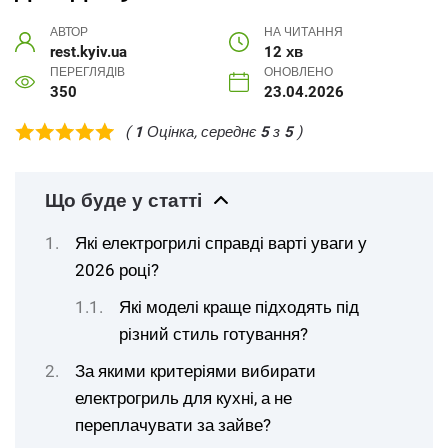
АВТОР
НА ЧИТАННЯ
rest.kyiv.ua
12 хв
ПЕРЕГЛЯДІВ
ОНОВЛЕНО
350
23.04.2026
(
1
Оцінка, середнє
5
з
5
)
Що буде у статті
Які електрогрилі справді варті уваги у
2026 році?
Які моделі краще підходять під
різний стиль готування?
За якими критеріями вибирати
електрогриль для кухні, а не
переплачувати за зайве?