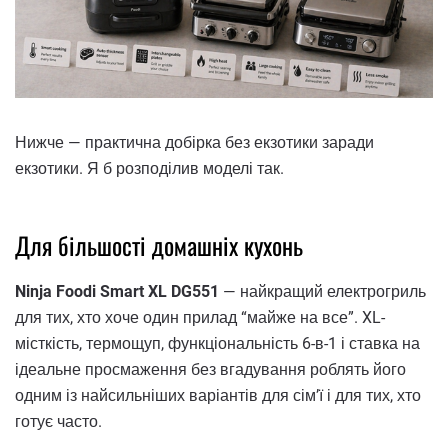
Нижче — практична добірка без екзотики заради
екзотики. Я б розподілив моделі так.
Для більшості домашніх кухонь
Ninja Foodi Smart XL DG551
— найкращий електрогриль
для тих, хто хоче один прилад “майже на все”. XL-
місткість, термощуп, функціональність 6-в-1 і ставка на
ідеальне просмаження без вгадування роблять його
одним із найсильніших варіантів для сім’ї і для тих, хто
готує часто.