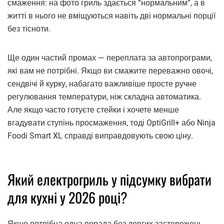
смаження: на фото гриль здається “нормальним”, а в
житті в нього не вміщуються навіть дві нормальні порції
без тісноти.
Ще один частий промах — переплата за автопрограми,
які вам не потрібні. Якщо ви смажите переважно овочі,
сендвічі й курку, набагато важливіше просте ручне
регулювання температури, ніж складна автоматика.
Але якщо часто готуєте стейки і хочете менше
вгадувати ступінь просмаження, тоді OptiGrill+ або Ninja
Foodi Smart XL справді виправдовують свою ціну.
Який електрогриль у підсумку вибрати
для кухні у 2026 році?
Якщо потрібна одна порада без довгих застережень,