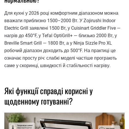
Для кухні у 2026 році комфортним діапазоном можна
вважати приблизно 1500–2000 Вт. У Zojirushi Indoor
Electric Grill заявлені 1500 Вт, у Cuisinart Griddler Five —
нагрів до 450°F, у Tefal OptiGrill+ — близько 2000 Вт, у
Breville Smart Grill — 1800 Вт, а у Ninja Sizzle Pro XL
робочий діапазон доходить до 500°F. На практиці це
означає просту річ: слабкі моделі частіше програють
саме у скоринці, швидкості й стабільності нагріву.
Які функції справді корисні у
щоденному готуванні?