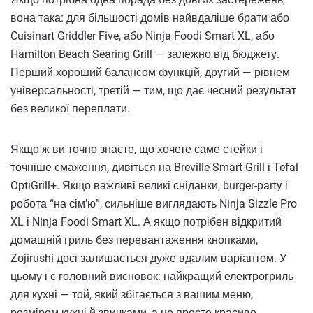
вона така: для більшості домів найвдаліше брати або
Cuisinart Griddler Five, або Ninja Foodi Smart XL, або
Hamilton Beach Searing Grill — залежно від бюджету.
Перший хороший балансом функцій, другий — рівнем
універсальності, третій — тим, що дає чесний результат
без великої переплати.
Якщо ж ви точно знаєте, що хочете саме стейки і
точніше смаження, дивіться на Breville Smart Grill і Tefal
OptiGrill+. Якщо важливі великі сніданки, burger-party і
робота “на сім’ю”, сильніше виглядають Ninja Sizzle Pro
XL і Ninja Foodi Smart XL. А якщо потрібен відкритий
домашній гриль без перевантаження кнопками,
Zojirushi досі залишається дуже вдалим варіантом. У
цьому і є головний висновок: найкращий електрогриль
для кухні — той, який збігається з вашим меню,
розміром кухні й звичками, а не просто красиво