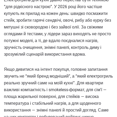
“для рідкісного настрою”. У 2026 році його частіше
купують як прилад на кожен день: швидко посмажити
стейк, зробити гарячі сендвічі, овочі, рибу або курку без
метушні зі сковородою і без зайвої олії. За свіжими
оглядами й тестами, у лідери зараз виходять не просто
потужні моделі, а ті, де вдало поєдналися нагрів,
зручність очищення, знімні панелі, контроль диму і
зрозумілий сценарій використання вдома.
Якщо дивитися на інтент покупця, головне запитання
звучить не “який бренд модніший”, а “який електрогриль
реально зручний саме на моїй кухні”. Для квартири
важливі компактність і smokeless-формат, для сім’ї —
площа жарильної поверхні, для стейків — висока
температура і стабільний нагрів, а для щоденного
використання — знімні панелі й простий догляд. Саме
на цих критеріях і побудований рейтинг нижче.