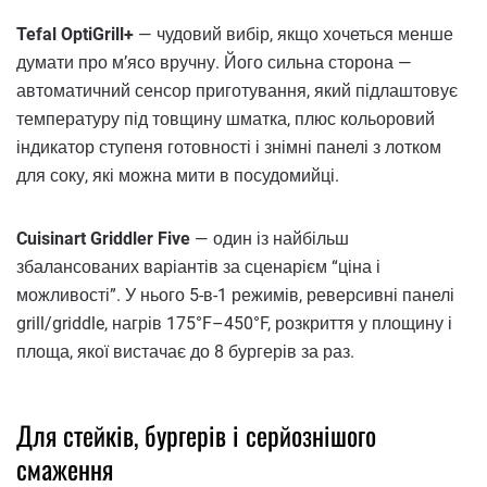
Tefal OptiGrill+
— чудовий вибір, якщо хочеться менше
думати про м’ясо вручну. Його сильна сторона —
автоматичний сенсор приготування, який підлаштовує
температуру під товщину шматка, плюс кольоровий
індикатор ступеня готовності і знімні панелі з лотком
для соку, які можна мити в посудомийці.
Cuisinart Griddler Five
— один із найбільш
збалансованих варіантів за сценарієм “ціна і
можливості”. У нього 5-в-1 режимів, реверсивні панелі
grill/griddle, нагрів 175°F–450°F, розкриття у площину і
площа, якої вистачає до 8 бургерів за раз.
Для стейків, бургерів і серйознішого
смаження