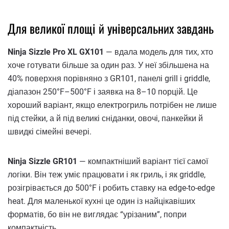
Для великої площі й універсальних завдань
Ninja Sizzle Pro XL GX101
— вдала модель для тих, хто
хоче готувати більше за один раз. У неї збільшена на
40% поверхня порівняно з GR101, панелі grill і griddle,
діапазон 250°F–500°F і заявка на 8–10 порцій. Це
хороший варіант, якщо електрогриль потрібен не лише
під стейки, а й під великі сніданки, овочі, панкейки й
швидкі сімейні вечері.
Ninja Sizzle GR101
— компактніший варіант тієї самої
логіки. Він теж уміє працювати і як гриль, і як griddle,
розігрівається до 500°F і робить ставку на edge-to-edge
heat. Для маленької кухні це один із найцікавіших
форматів, бо він не виглядає “урізаним”, попри
компактність.