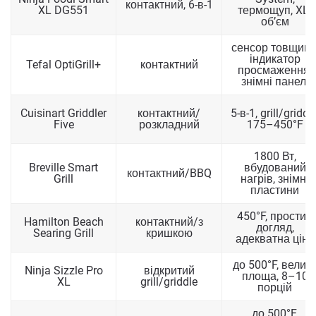
контактний, 6-в-1
XL DG551
термощуп, XL-
об’єм
сенсор товщини
індикатор
Tefal OptiGrill+
контактний
просмаження,
знімні панелі
Cuisinart Griddler
контактний/
5-в-1, grill/griddle
Five
розкладний
175–450°F
1800 Вт,
Breville Smart
вбудований
контактний/BBQ
Grill
нагрів, знімні
пластини
450°F, простий
Hamilton Beach
контактний/з
догляд,
Searing Grill
кришкою
адекватна ціна
до 500°F, велик
Ninja Sizzle Pro
відкритий
площа, 8–10
XL
grill/griddle
порцій
до 500°F,