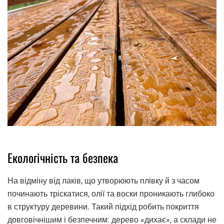
Екологічність та безпека
На відміну від лаків, що утворюють плівку й з часом
починають тріскатися, олії та воски проникають глибоко
в структуру деревини. Такий підхід робить покриття
довговічнішим і безпечним: дерево «дихає», а склади не