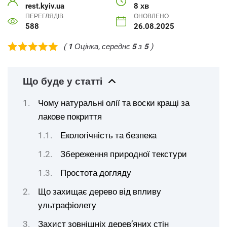
rest.kyiv.ua
8 хв
ПЕРЕГЛЯДІВ
ОНОВЛЕНО
588
26.08.2025
(
1
Оцінка, середнє
5
з
5
)
Що буде у статті
Чому натуральні олії та воски кращі за
лакове покриття
Екологічність та безпека
Збереження природної текстури
Простота догляду
Що захищає дерево від впливу
ультрафіолету
Захист зовнішніх дерев’яних стін