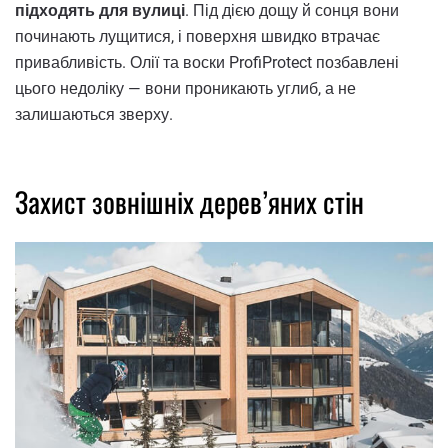
підходять для вулиці
. Під дією дощу й сонця вони
починають лущитися, і поверхня швидко втрачає
привабливість. Олії та воски ProfiProtect позбавлені
цього недоліку — вони проникають углиб, а не
залишаються зверху.
Захист зовнішніх дерев’яних стін