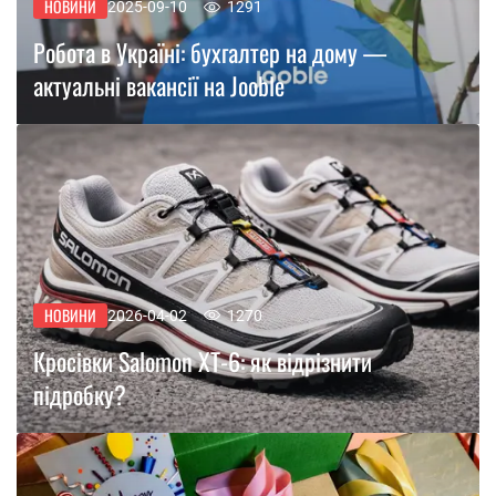
НОВИНИ
2025-09-10
1291
Робота в Україні: бухгалтер на дому —
актуальні вакансії на Jooble
НОВИНИ
2026-04-02
1270
Кросівки Salomon XT-6: як відрізнити
підробку?