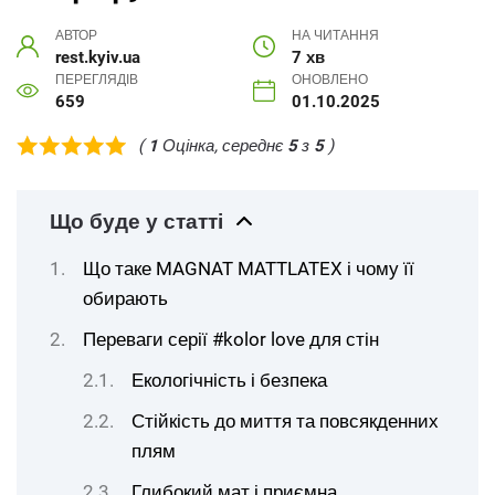
АВТОР
НА ЧИТАННЯ
rest.kyiv.ua
7 хв
ПЕРЕГЛЯДІВ
ОНОВЛЕНО
659
01.10.2025
(
1
Оцінка, середнє
5
з
5
)
Що буде у статті
Що таке MAGNAT MATTLATEX і чому її
обирають
Переваги серії #kolor love для стін
Екологічність і безпека
Стійкість до миття та повсякденних
плям
Глибокий мат і приємна