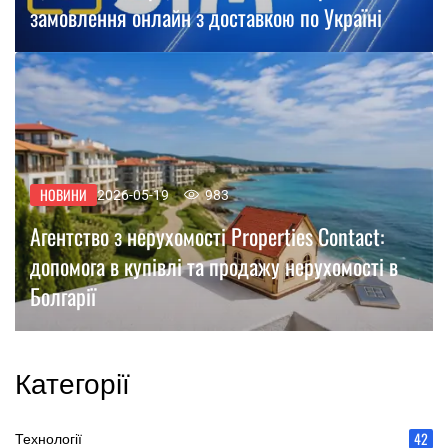
замовлення онлайн з доставкою по Україні
НОВИНИ
2026-05-19
983
Агентство з нерухомості Properties Contact:
допомога в купівлі та продажу нерухомості в
Болгарії
Категорії
42
Технології