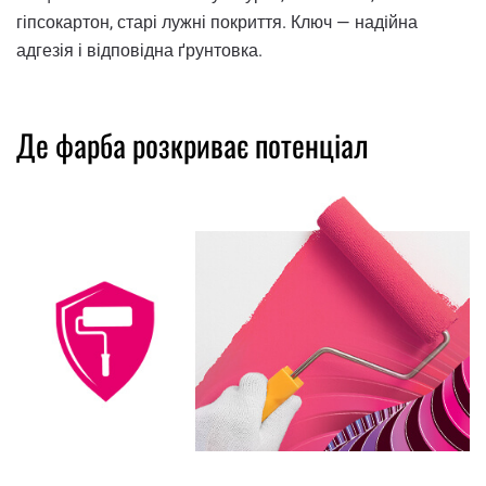
гіпсокартон, старі лужні покриття. Ключ — надiйна
адгезія і відповідна ґрунтовка.
Де фарба розкриває потенціал