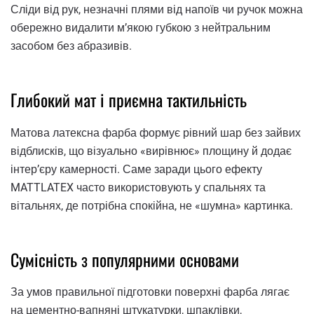
Сліди від рук, незначні плями від напоїв чи ручок можна
обережно видалити м’якою губкою з нейтральним
засобом без абразивів.
Глибокий мат і приємна тактильність
Матова латексна фарба формує рівний шар без зайвих
відблисків, що візуально «вирівнює» площину й додає
інтер’єру камерності. Саме заради цього ефекту
MATTLATEX часто використовують у спальнях та
вітальнях, де потрібна спокійна, не «шумна» картинка.
Сумісність з популярними основами
За умов правильної підготовки поверхні фарба лягає
на цементно-вапняні штукатурки, шпаклівки,