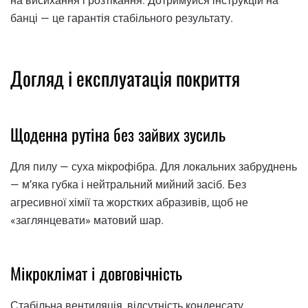
на висихання і розтікання. Дотримуйся інструкцій на
банці — це гарантія стабільного результату.
Догляд і експлуатація покриття
Щоденна рутіна без зайвих зусиль
Для пилу — суха мікрофібра. Для локальних забруднень
— м’яка губка і нейтральний мийний засіб. Без
агресивної хімії та жорстких абразивів, щоб не
«заглянцевати» матовий шар.
Мікроклімат і довговічність
Стабільна вентиляція, відсутність конденсату,