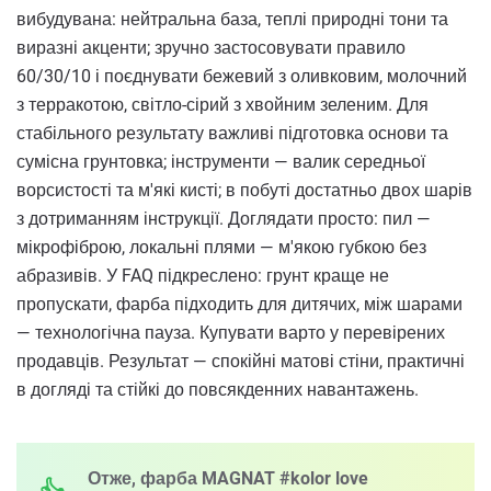
вибудувана: нейтральна база, теплі природні тони та
виразні акценти; зручно застосовувати правило
60/30/10 і поєднувати бежевий з оливковим, молочний
з терракотою, світло-сірий з хвойним зеленим. Для
стабільного результату важливі підготовка основи та
сумісна грунтовка; інструменти — валик середньої
ворсистості та м'які кисті; в побуті достатньо двох шарів
з дотриманням інструкції. Доглядати просто: пил —
мікрофіброю, локальні плями — м'якою губкою без
абразивів. У FAQ підкреслено: грунт краще не
пропускати, фарба підходить для дитячих, між шарами
— технологічна пауза. Купувати варто у перевірених
продавців. Результат — спокійні матові стіни, практичні
в догляді та стійкі до повсякденних навантажень.
Отже, фарба MAGNAT #kolor love​