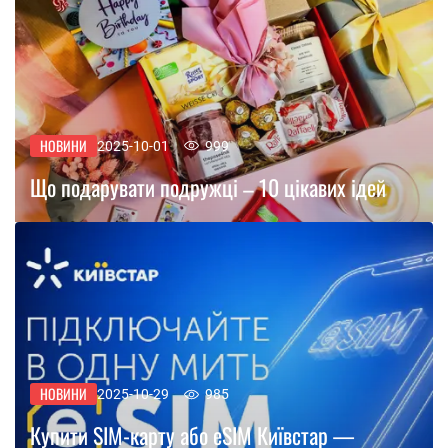
НОВИНИ
2025-10-01
999
Що подарувати подружці – 10 цікавих ідей
НОВИНИ
2025-10-29
985
Купити SIM-карту або eSIM Київстар —