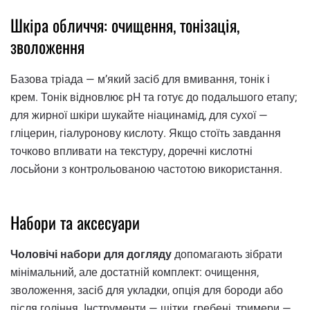
Шкіра обличчя: очищення, тонізація,
зволоження
Базова тріада — м’який засіб для вмивання, тонік і
крем. Тонік відновлює pH та готує до подальшого етапу;
для жирної шкіри шукайте ніацинамід, для сухої —
гліцерин, гіалуронову кислоту. Якщо стоїть завдання
точково впливати на текстуру, доречні кислотні
лосьйони з контрольованою частотою використання.
Набори та аксесуари
Чоловічі набори для догляду
допомагають зібрати
мінімальний, але достатній комплект: очищення,
зволоження, засіб для укладки, опція для бороди або
після гоління. Інструменти — щітки, гребені, тримери —