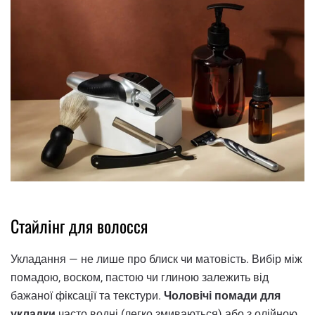
Стайлінг для волосся
Укладання — не лише про блиск чи матовість. Вибір між
помадою, воском, пастою чи глиною залежить від
бажаної фіксації та текстури.
Чоловічі помади для
укладки
часто водні (легко змиваються) або з олійною