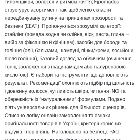
типом шкіри, волосся й ритмом життя; Fjpomades
структурує асортимент так, щоб легко скласти
передбачувану рутину на принципах прозорості та
безпеки (EEAT). Пропонуються зрозумілі категорії:
стайлінг (помада водна чи олійна, віск, паста, глина —
вибір за фіксацією й фінішем), засоби для бороди та
гоління (олії, бальзами, шампуні, пінки/креми, лосьйони
після гоління), базовий догляд за обличчям (очищення,
тонік, зволоження з ніацинамідом або гіалуроновою
кислотою). Є набори та інструменти, що доповнюють
результат. Рекомендації охоплюють підбір під щільність
і довжину волосся, чутливість шкіри, читання INCI та
обережність із “натуральними” формулами. Подано
п’ять універсальних рішень для більшості сценаріїв.
Описано логіку онлайн-замовлення та ознаки
оригінальності товарів в Україні, критерії корисних
відгуків і порівнянь. Наголошено на безпеці: PAO,
сумісність активів, умови зберігання та доцільність