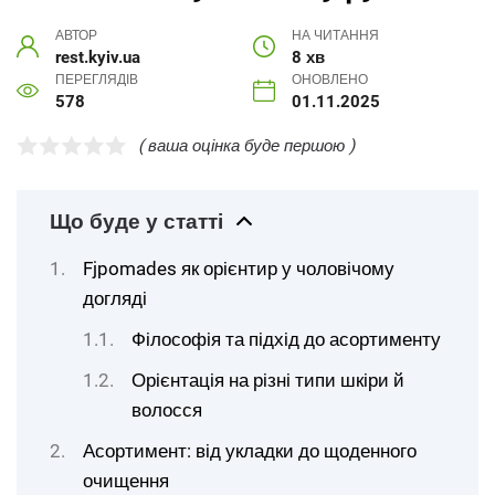
АВТОР
НА ЧИТАННЯ
rest.kyiv.ua
8 хв
ПЕРЕГЛЯДІВ
ОНОВЛЕНО
578
01.11.2025
( ваша оцінка буде першою )
Що буде у статті
Fjpomades як орієнтир у чоловічому
догляді
Філософія та підхід до асортименту
Орієнтація на різні типи шкіри й
волосся
Асортимент: від укладки до щоденного
очищення