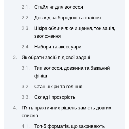
Стайлінг для волосся
Догляд за бородою та гоління
Шкіра обличчя: очищення, тонізація,
зволоження
Набори та аксесуари
Як обрати засіб під свої задачі
Тип волосся, довжина та бажаний
фініш
Стан шкіри та гоління
Склад і прозорість
П’ять практичних рішень замість довгих
списків
Топ-5 форматів, що закривають