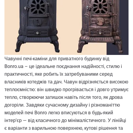
Чавунні печі-каміни для приватного будинку від
Bonro.ua – це ідеальне поєднання надійності, стилю і
практичності, яке робить їх затребуваними серед
власників котеджів та дач. Чавун відрізняється високою
теплоємністю: він швидко прогрівається і довго утримує
тепло, створюючи затишок навіть після того, як дрова
догоріли. Завдяки сучасному дизайну і різноманіттю
моделей печі Bonro легко вписуються в будь-який
інтер'єр — від класичного до мінімалістичного. У лінійці
є варіанти з варильною поверхнею, кутові рішення та