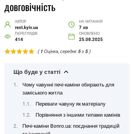
довговічність
АВТОР
НА ЧИТАННЯ
rest.kyiv.ua
7 хв
ПЕРЕГЛЯДІВ
ОНОВЛЕНО
414
25.08.2025
(
1
Оцінка, середнє
5
з
5
)
Що буде у статті
Чому чавунні печі-каміни обирають для
заміського житла
Переваги чавуну як матеріалу
Порівняння з іншими типами камінів
Печі-каміни Bonro.ua: поєднання традицій