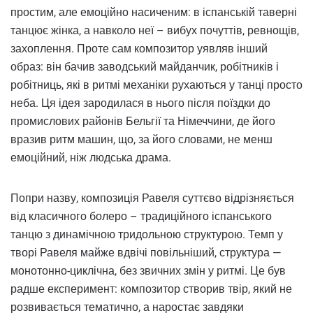
простим, але емоційно насиченим: в іспанській таверні
танцює жінка, а навколо неї – вибух почуттів, ревнощів,
захоплення. Проте сам композитор уявляв інший
образ: він бачив заводський майданчик, робітників і
робітниць, які в ритмі механіки рухаються у танці просто
неба. Ця ідея зародилася в нього після поїздки до
промислових районів Бельгії та Німеччини, де його
вразив ритм машин, що, за його словами, не менш
емоційний, ніж людська драма.
Попри назву, композиція Равеля суттєво відрізняється
від класичного болеро – традиційного іспанського
танцю з динамічною тридольною структурою. Темп у
творі Равеля майже вдвічі повільніший, структура —
монотонно-циклічна, без звичних змін у ритмі. Це був
радше експеримент: композитор створив твір, який не
розвивається тематично, а наростає завдяки