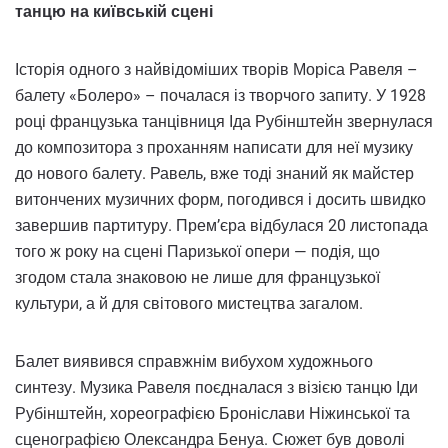
танцю на київській сцені
Історія одного з найвідоміших творів Моріса Равеля –
балету «Болеро» – почалася із творчого запиту. У 1928
році французька танцівниця Іда Рубінштейн звернулася
до композитора з проханням написати для неї музику
до нового балету. Равель, вже тоді знаний як майстер
витончених музичних форм, погодився і досить швидко
завершив партитуру. Прем’єра відбулася 20 листопада
того ж року на сцені Паризької опери — подія, що
згодом стала знаковою не лише для французької
культури, а й для світового мистецтва загалом.
Балет виявився справжнім вибухом художнього
синтезу. Музика Равеля поєдналася з візією танцю Іди
Рубінштейн, хореографією Броніслави Ніжинської та
сценографією Олександра Бенуа. Сюжет був доволі