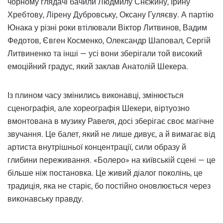
чорному глядачі бачили Людмилу Снєжину, Ірину
Хребтову, Лірену Дубровську, Оксану Гуляєву. А партію
Юнака у різні роки втілювали Віктор Литвинов, Вадим
Федотов, Євген Косменко, Олександр Шаповал, Сергій
Литвиненко та інші — усі вони зберігали той високий
емоційний градус, який заклав Анатолій Шекера.
Із плином часу змінились виконавці, змінюється
сценографія, але хореографія Шекери, віртуозно
вмонтована в музику Равеля, досі зберігає своє магічне
звучання. Це балет, який не лише дивує, а й вимагає від
артиста внутрішньої концентрації, сили образу й
глибини переживання. «Болеро» на київській сцені — це
більше ніж постановка. Це живий діалог поколінь, це
традиція, яка не старіє, бо постійно оновлюється через
виконавську правду.