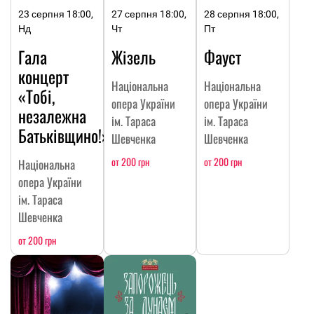
23 серпня 18:00,
27 серпня 18:00,
28 серпня 18:00,
Нд
Чт
Пт
Гала
Жізель
Фауст
концерт
Національна
Національна
«Тобі,
опера України
опера України
незалежна
ім. Тараса
ім. Тараса
Батьківщино!»
Шевченка
Шевченка
от 200 грн
от 200 грн
Національна
опера України
ім. Тараса
Шевченка
от 200 грн