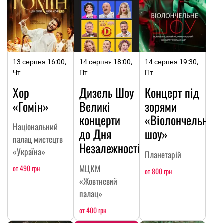
13 серпня 16:00,
14 серпня 18:00,
14 серпня 19:30,
Чт
Пт
Пт
Хор
Дизель Шоу
Концерт під
«Гомін»
Великі
зорями
концерти
«Віолончельне
Національний
до Дня
шоу»
палац мистецтв
Незалежності
«Україна»
Планетарій
МЦКМ
от 490 грн
от 800 грн
«Жовтневий
палац»
от 400 грн