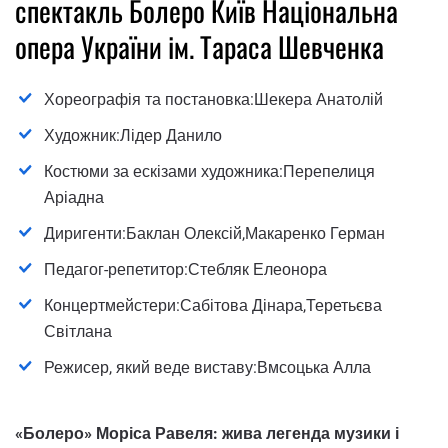
спектакль Болеро Київ Національна
опера України ім. Тараса Шевченка
Хореографія та постановка:Шекера Анатолій
Художник:Лідер Данило
Костюми за ескізами художника:Перепелиця
Аріадна
Диригенти:Баклан Олексій,Макаренко Герман
Педагог-репетитор:Стебляк Елеонора
Концертмейстери:Сабітова Дінара,Теретьєва
Світлана
Режисер, який веде виставу:Вмсоцька Алла
«Болеро» Моріса Равеля: жива легенда музики і