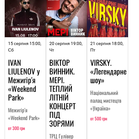
15 серпня 15:00,
20 серпня 19:00,
21 серпня 18:00,
Сб
Чт
Пт
IVAN
ВІКТОР
VIRSKY.
LIULENOV у
ВИННИК.
«Легендарне
Межигір'я
МЕРІ.
шоу»
«Weekend
ТЕПЛИЙ
Національний
Park»
ЛІТНІЙ
палац мистецтв
КОНЦЕРТ
«Україна»
Межигір'я
ПІД
«Weekend Park»
от 500 грн
ЗОРЯМИ
от 300 грн
ТРЦ Гулівер