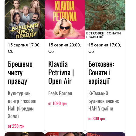
15 серпня 17:00,
15 серпня 20:00,
15 серпня 17:00,
Сб
Сб
Сб
Брешемо
Klavdia
Бетховен:
чисту
Petrivna |
Сонати і
правду
Open Air
варіації
Культурний
Feels Garden
Київський
центр Freedom
Будинок вчених
от 1090 грн
Hall (Фридом
НАН України
Холл)
от 300 грн
от 250 грн