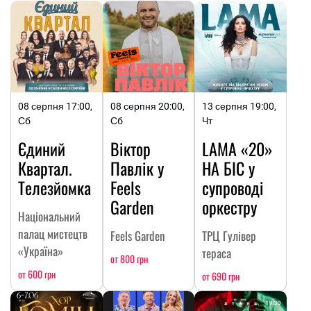
08 серпня 17:00,
08 серпня 20:00,
13 серпня 19:00,
Сб
Сб
Чт
Єдиний
Віктор
LAMA «20»
Квартал.
Павлік у
НА БІС у
Телезйомка
Feels
супроводі
Garden
оркестру
Національний
палац мистецтв
Feels Garden
ТРЦ Гулівер
«Україна»
тераса
от 800 грн
от 600 грн
от 690 грн