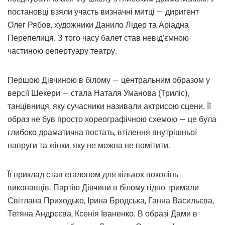
постановці взяли участь визначні митці — диригент
Олег Рябов, художники Данило Лідер та Аріадна
Перепелиця. З того часу балет став невід’ємною
частиною репертуару театру.
Першою Дівчиною в білому — центральним образом у
версії Шекери — стала Наталя Уманова (Триліс),
танцівниця, яку сучасники називали актрисою сцени. Її
образ не був просто хореографічною схемою — це була
глибоко драматична постать, втілення внутрішньої
напруги та жінки, яку не можна не помітити.
Її приклад став еталоном для кількох поколінь
виконавців. Партію Дівчини в білому гідно тримали
Світлана Приходько, Ірина Бродська, Ганна Васильєва,
Тетяна Андрєєва, Ксенія Іваненко. В образі Дами в