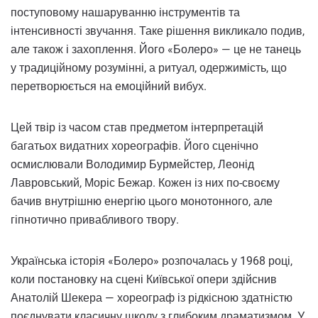
поступовому нашаруванню інструментів та
інтенсивності звучання. Таке рішення викликало подив,
але також і захоплення. Його «Болеро» — це не танець
у традиційному розумінні, а ритуал, одержимість, що
перетворюється на емоційний вибух.
Цей твір із часом став предметом інтерпретацій
багатьох видатних хореографів. Його сценічно
осмислювали Володимир Бурмейстер, Леонід
Лавровський, Моріс Бежар. Кожен із них по-своєму
бачив внутрішню енергію цього монотонного, але
гіпнотично привабливого твору.
Українська історія «Болеро» розпочалась у 1968 році,
коли постановку на сцені Київської опери здійснив
Анатолій Шекера — хореограф із рідкісною здатністю
поєднувати класичну школу з глибоким драматизмом. У