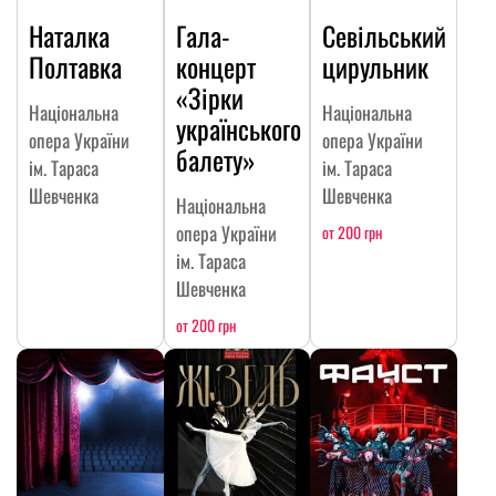
Наталка
Гала-
Севільський
Полтавка
концерт
цирульник
«Зірки
Національна
Національна
українського
опера України
опера України
балету»
ім. Тараса
ім. Тараса
Шевченка
Шевченка
Національна
опера України
от 200 грн
ім. Тараса
Шевченка
от 200 грн