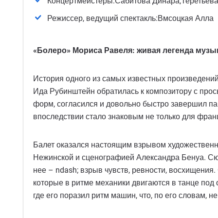
Концертмейстеры:Сабитова Динара,Теретьева
Режиссер, ведущий спектакль:Вмсоцкая Алла
«Болеро» Мориса Равеля: живая легенда музык
История одного из самых известных произведений
Ида Рубинштейн обратилась к композитору с прось
форм, согласился и довольно быстро завершил па
впоследствии стало знаковым не только для франц
Балет оказался настоящим взрывом художественн
Нежинской и сценографией Александра Бенуа. Сю
нее – ndash; взрыв чувств, ревности, восхищения
которые в ритме механики двигаются в танце под
где его поразил ритм машин, что, по его словам, 