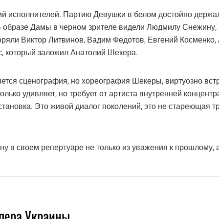
ий исполнителей. Партию Девушки в белом достойно держа
В образе Дамы в черном зрителе видели Людмилу Снежину,
ряли Виктор Литвинов, Вадим Федотов, Евгений Косменко, 
с, который заложил Анатолий Шекера.
ется сценография, но хореография Шекеры, виртуозно встр
только удивляет, но требует от артиста внутренней концент
становка. Это живой диалог поколений, это не стареющая т
 в своем репертуаре не только из уважения к прошлому, а 
опера Украины