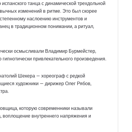
о испанского танца с динамической трехдольной
ивычных изменений в ритме. Это был скорее
остепенному наслоению инструментов и
анец в традиционном понимании, а ритуал,
ически осмысливали Владимир Бурмейстер,
о гипнотически привлекательного произведения.
Анатолий Шекера — хореограф с редкой
ющиеся художники — дирижер Олег Рябов,
тра.
цовщица, которую современники называли
а, воплощение внутреннего напряжения и