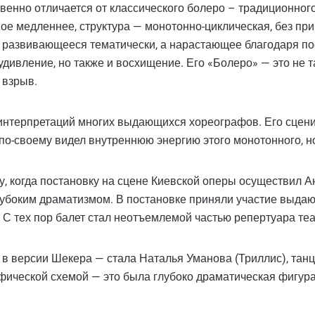
венно отличается от классического болеро – традиционног
вое медленнее, структура — монотонно-циклическая, без пр
е развивающееся тематически, а нарастающее благодаря п
дивление, но также и восхищение. Его «Болеро» — это не т
 взрыв.
интерпретаций многих выдающихся хореографов. Его сцен
по-своему видел внутреннюю энергию этого монотонного, н
ду, когда постановку на сцене Киевской оперы осуществил 
лубоким драматизмом. В постановке приняли участие выда
С тех пор балет стал неотъемлемой частью репертуара теа
в версии Шекера — стала Наталья Уманова (Триллис), тан
афической схемой — это была глубоко драматическая фигур