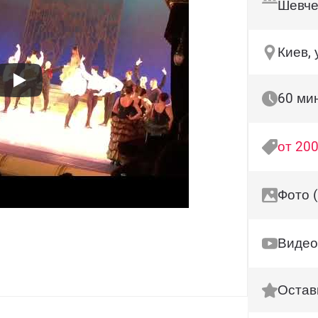
Шевче
Киев, 
60 ми
от 200
Фото (
Видео
Остав