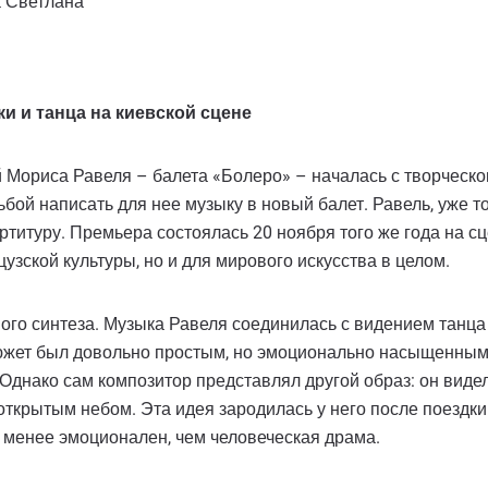
 Светлана
и и танца на киевской сцене
 Мориса Равеля – балета «Болеро» – началась с творческо
бой написать для нее музыку в новый балет. Равель, уже 
ртитуру. Премьера состоялась 20 ноября того же года на с
узской культуры, но и для мирового искусства в целом.
ого синтеза. Музыка Равеля соединилась с видением тан
жет был довольно простым, но эмоционально насыщенным: 
. Однако сам композитор представлял другой образ: он виде
 открытым небом. Эта идея зародилась у него после поезд
не менее эмоционален, чем человеческая драма.