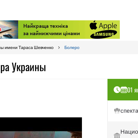
ны имени Тараса Шевченко
Болеро
ера Украины
01 я
спект
Нацио