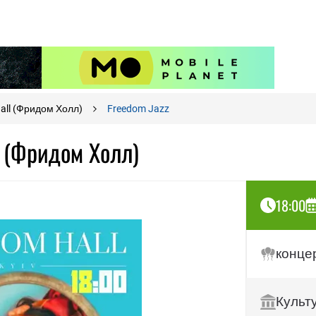
all (Фридом Холл)
Freedom Jazz
l (Фридом Холл)
18:00
конце
Культ