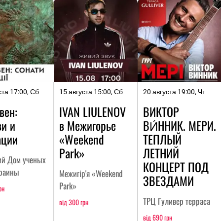
ста 17:00, Сб
15 августа 15:00, Сб
20 августа 19:00, Чт
вен:
IVAN LIULENOV
ВИКТОР
ви и
в Межигорье
ВИ́ННИК. МЕРИ.
ации
«Weekend
ТЕПЛЫЙ
Park»
ЛЕТНИЙ
ий Дом ученых
КОНЦЕРТ ПОД
раины
Межигір'я «Weekend
ЗВЕЗДАМИ
Park»
рн
ТРЦ Гуливер терраса
від 300 грн
від 690 грн