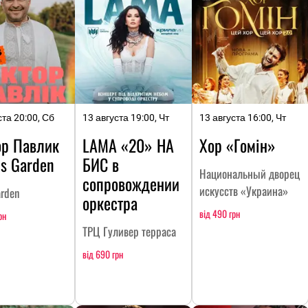
ста 20:00, Сб
13 августа 19:00, Чт
13 августа 16:00, Чт
ор Павлик
LAMA «20» НА
Хор «Гомін»
ls Garden
БИC в
Национальный дворец
сопровождении
искусств «Украина»
arden
оркестра
від 490 грн
рн
ТРЦ Гуливер терраса
від 690 грн