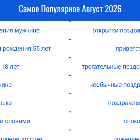
Самое Популярное Август 2026
дения мужчине
открытки поздр
​​рождения 55 лет
приветс
 18 лет
трогательные поздр
чине
необычные поздр
ушке
поздравле
ми словами
споко
дочери до слез
пожелани