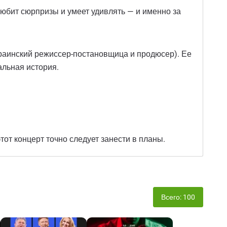
любит сюрпризы и умеет удивлять — и именно за
раинский режиссер-постановщица и продюсер). Ее
альная история.
от концерт точно следует занести в планы.
Всего: 100