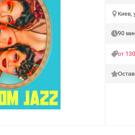
Киев, 
90 ми
от 130
Остав