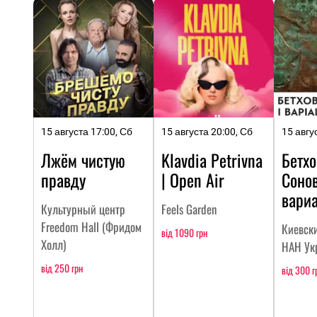
15 августа 17:00, Сб
15 августа 20:00, Сб
15 авгу
Лжём чистую
Klavdia Petrivna
Бетхо
правду
| Open Air
Соно
вари
Культурный центр
Feels Garden
Freedom Hall (Фридом
Киевск
від 1090 грн
Холл)
НАН Ук
від 250 грн
від 300 г