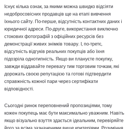
Існує кілька ознак, за якими можна швидко відсіяти
недобросовісних продавців ще на етапі вивчення
їхнього сайту. По-перше, відсутність контактних даних і
юридичної адреси. По-друге, використання виключно
стокових фотографій з офіційних ресурсів без
демонстрації живих знімків товару. І, по-третє,
відсутність відгуків реальних покупців або їхня
підозріла однотипність. Якщо ви плануєте покупку,
завжди віддавайте перевагу тим торговим точкам, які
дорожать своєю репутацією та готові підтвердити
справжність кожної пари через сертифікати
відповідності.
Сьогодні ринок переповнений пропозиціями, тому
кожен покупець має бути максимально уважним. Навіть
якщо візуально взуття здається ідеальним, перевіряйте
його за всіма зазначеними вище критеріями. Розуміння