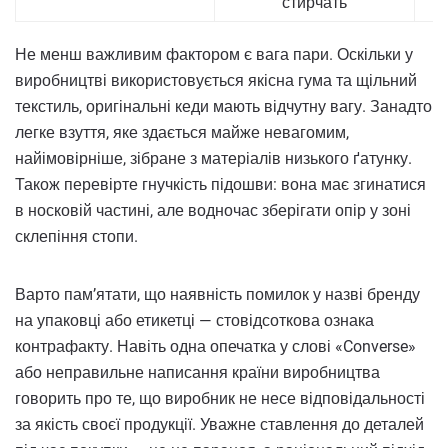
стирчать
Не менш важливим фактором є вага пари. Оскільки у
виробництві використовується якісна гума та щільний
текстиль, оригінальні кеди мають відчутну вагу. Занадто
легке взуття, яке здається майже невагомим,
найімовірніше, зібране з матеріалів низького ґатунку.
Також перевірте гнучкість підошви: вона має згинатися
в носковій частині, але водночас зберігати опір у зоні
склепіння стопи.
Варто пам’ятати, що наявність помилок у назві бренду
на упаковці або етикетці — стовідсоткова ознака
контрафакту. Навіть одна опечатка у слові «Converse»
або неправильне написання країни виробництва
говорить про те, що виробник не несе відповідальності
за якість своєї продукції. Уважне ставлення до деталей