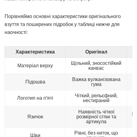
Порівняймо основні характеристики оригінального
взуття та поширених підробок у таблиці нижче для
наочності:
Характеристика
Оригінал
Щільний, зносостійкий
Матеріал верху
канвас
Важка вулканізована
Підошва
гума
п
Чіткий, рельєфний,
П
Логотип на п’яті
нестираний
Наявність чіткої
Ві
Язичок
розмірної сітки та
а
артикула
Рівні, без ниток, що
Шви