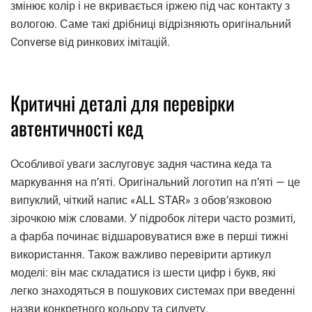
змінює колір і не вкривається іржею під час контакту з
вологою. Саме такі дрібниці відрізняють оригінальний
Converse від ринкових імітацій.
Критичні деталі для перевірки
автентичності кед
Особливої уваги заслуговує задня частина кеда та
маркування на п’яті. Оригінальний логотип на п’яті — це
випуклий, чіткий напис «ALL STAR» з обов’язковою
зірочкою між словами. У підробок літери часто розмиті,
а фарба починає відшаровуватися вже в перші тижні
використання. Також важливо перевірити артикул
моделі: він має складатися із шести цифр і букв, які
легко знаходяться в пошукових системах при введенні
назви конкретного кольору та силуету.