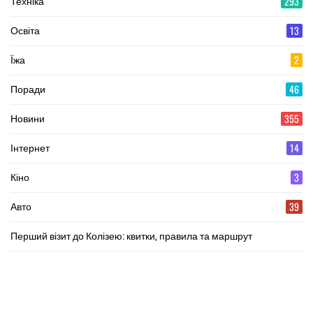
293
Техніка
13
Освіта
2
Їжа
46
Поради
355
Новини
14
Інтернет
3
Кіно
39
Авто
Перший візит до Колізею: квитки, правила та маршрут