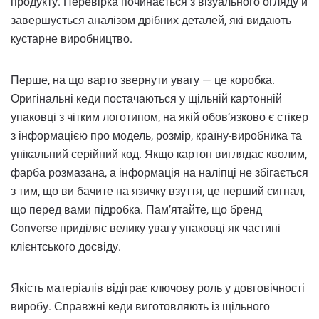
продукту. Перевірка починається з візуального огляду й
завершується аналізом дрібних деталей, які видають
кустарне виробництво.
Перше, на що варто звернути увагу — це коробка.
Оригінальні кеди постачаються у щільній картонній
упаковці з чітким логотипом, на якій обов’язково є стікер
з інформацією про модель, розмір, країну-виробника та
унікальний серійний код. Якщо картон виглядає кволим,
фарба розмазана, а інформація на наліпці не збігається
з тим, що ви бачите на язичку взуття, це перший сигнал,
що перед вами підробка. Пам’ятайте, що бренд
Converse приділяє велику увагу упаковці як частині
клієнтського досвіду.
Якість матеріалів відіграє ключову роль у довговічності
виробу. Справжні кеди виготовляють із щільного