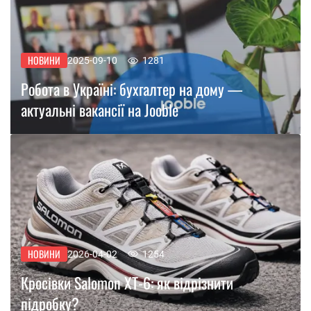
НОВИНИ
2025-09-10
1281
Робота в Україні: бухгалтер на дому —
актуальні вакансії на Jooble
НОВИНИ
2026-04-02
1254
Кросівки Salomon XT-6: як відрізнити
підробку?