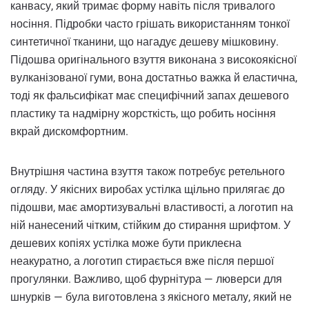
канвасу, який тримає форму навіть після тривалого
носіння. Підробки часто грішать використанням тонкої
синтетичної тканини, що нагадує дешеву мішковину.
Підошва оригінального взуття виконана з високоякісної
вулканізованої гуми, вона достатньо важка й еластична,
тоді як фальсифікат має специфічний запах дешевого
пластику та надмірну жорсткість, що робить носіння
вкрай дискомфортним.
Внутрішня частина взуття також потребує ретельного
огляду. У якісних виробах устілка щільно прилягає до
підошви, має амортизувальні властивості, а логотип на
ній нанесений чітким, стійким до стирання шрифтом. У
дешевих копіях устілка може бути приклеєна
неакуратно, а логотип стирається вже після першої
прогулянки. Важливо, щоб фурнітура — люверси для
шнурків — була виготовлена з якісного металу, який не