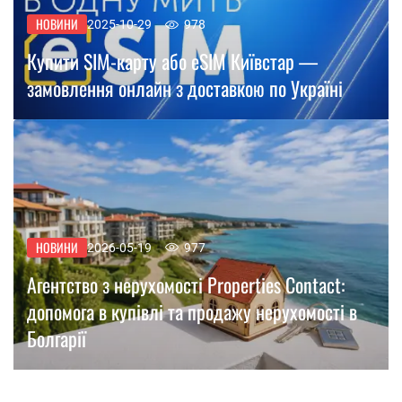
НОВИНИ
2025-10-29
978
Купити SIM-карту або eSIM Київстар —
замовлення онлайн з доставкою по Україні
НОВИНИ
2026-05-19
977
Агентство з нерухомості Properties Contact:
допомога в купівлі та продажу нерухомості в
Болгарії