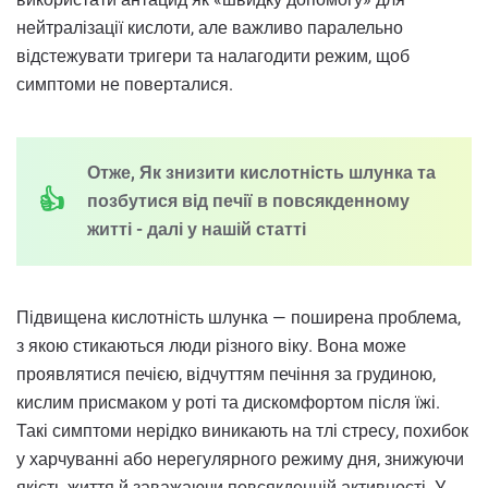
нейтралізації кислоти, але важливо паралельно
відстежувати тригери та налагодити режим, щоб
симптоми не поверталися.
Отже, Як знизити кислотність шлунка та
позбутися від печії в повсякденному
житті - далі у нашій статті
Підвищена кислотність шлунка — поширена проблема,
з якою стикаються люди різного віку. Вона може
проявлятися печією, відчуттям печіння за грудиною,
кислим присмаком у роті та дискомфортом після їжі.
Такі симптоми нерідко виникають на тлі стресу, похибок
у харчуванні або нерегулярного режиму дня, знижуючи
якість життя й заважаючи повсякденній активності. У