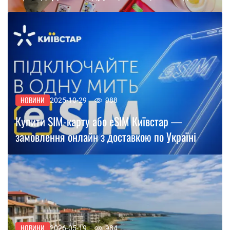
НОВИНИ
2025-10-29
988
Купити SIM-карту або eSIM Київстар —
замовлення онлайн з доставкою по Україні
НОВИНИ
2026-05-19
984