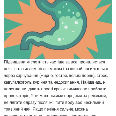
Підвищена кислотність частіше за все проявляється
печією та кислим післясмаком і зазвичай посилюється
через харчування (жирне, гостре, великі порції), стрес,
каву/алкоголь, куріння та недосипання. Найшвидше
полегшення дають прості кроки: тимчасово прибрати
провокаторів, їсти маленькими порціями за режимом,
не лягати одразу після їжі, пити воду або несильний
трав’яний чай. Якщо печіння сильне, можна
використати антацид як «швидку допомогу» для