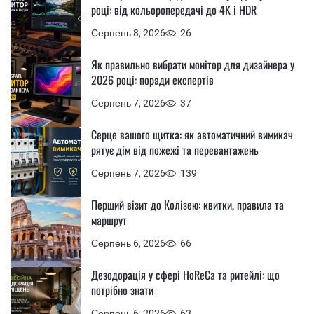
році: від кольоропередачі до 4K і HDR
Серпень 8, 2026
26
Як правильно вибрати монітор для дизайнера у
2026 році: поради експертів
Серпень 7, 2026
37
Серце вашого щитка: як автоматичний вимикач
рятує дім від пожежі та перевантажень
Серпень 7, 2026
139
Перший візит до Колізею: квитки, правила та
маршрут
Серпень 6, 2026
66
Дезодорація у сфері HoReCa та ритейлі: що
потрібно знати
Серпень 6, 2026
63