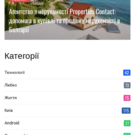
Агентство з нерухомості Properties Contact:
допомога в купівлі та продажу нерухомості в
Болгарії
Категорії
42
Технології
73
Лікбез
15
Життя
115
Київ
27
Android