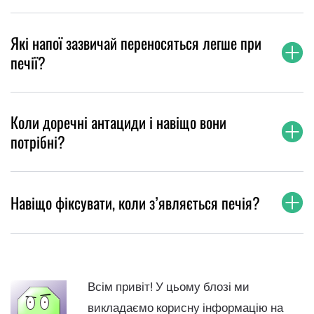
Які напої зазвичай переносяться легше при
печії?
Коли доречні антациди і навіщо вони
потрібні?
Навіщо фіксувати, коли з’являється печія?
Всім привіт! У цьому блозі ми
викладаємо корисну інформацію на