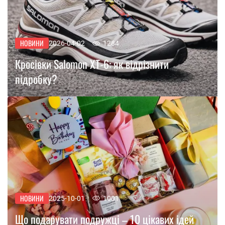
НОВИНИ
2026-04-02
1284
Кросівки Salomon XT-6: як відрізнити
підробку?
НОВИНИ
2025-10-01
1001
Що подарувати подружці – 10 цікавих ідей