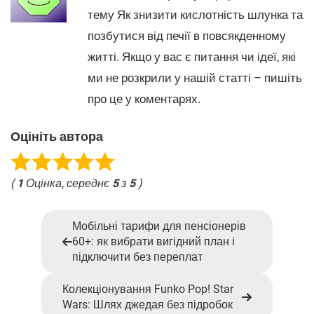
тему Як знизити кислотність шлунка та
позбутися від печії в повсякденному
житті. Якщо у вас є питання чи ідеї, які
ми не розкрили у нашій статті – пишіть
про це у коментарях.
Оцініть автора
(
1
Оцінка, середнє
5
з
5
)
Мобільні тарифи для пенсіонерів
60+: як вибрати вигідний план і
підключити без переплат
Колекціонування Funko Pop! Star
Wars: Шлях джедая без підробок