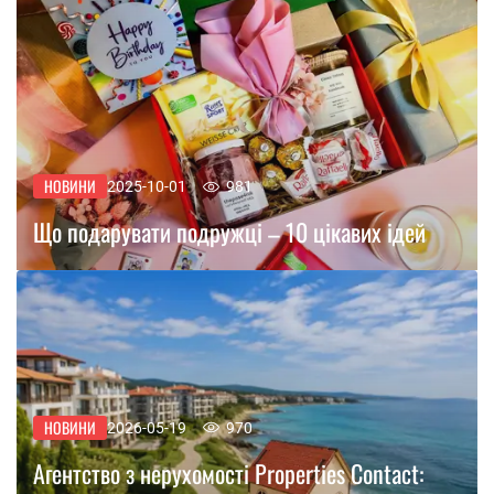
НОВИНИ
2025-10-01
981
Що подарувати подружці – 10 цікавих ідей
НОВИНИ
2026-05-19
970
Агентство з нерухомості Properties Contact: