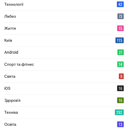
42
Технології
73
Лікбез
15
Життя
115
Київ
27
Android
14
Спорт та фітнес
9
Свята
16
iOS
16
Здоров'я
292
Техніка
13
Освіта