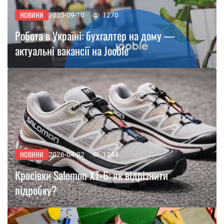
НОВИНИ
2025-09-10
1270
Робота в Україні: бухгалтер на дому —
актуальні вакансії на Jooble
НОВИНИ
2026-04-02
1244
Кросівки Salomon XT-6: як відрізнити
підробку?