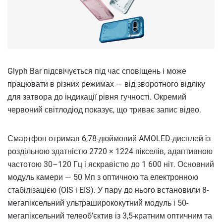
Glyph Bar підсвічується під час сповіщень і може
працювати в різних режимах — від зворотного відліку
для затвора до індикації рівня гучності. Окремий
червоний світлодіод показує, що триває запис відео.
Смартфон отримав 6,78-дюймовий AMOLED-дисплей із
роздільною здатністю 2720 × 1224 пікселів, адаптивною
частотою 30–120 Гц і яскравістю до 1 600 ніт. Основний
модуль камери — 50 Мп з оптичною та електронною
стабілізацією (OIS і EIS). У пару до нього встановили 8-
мегапіксельний ультраширококутний модуль і 50-
мегапіксельний телеоб’єктив із 3,5-кратним оптичним та