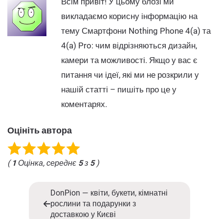
Всім привіт! У цьому блозі ми
викладаємо корисну інформацію на
тему Смартфони Nothing Phone 4(a) та
4(a) Pro: чим відрізняються дизайн,
камери та можливості. Якщо у вас є
питання чи ідеї, які ми не розкрили у
нашій статті – пишіть про це у
коментарях.
Оцініть автора
(
1
Оцінка, середнє
5
з
5
)
DonPion — квіти, букети, кімнатні
рослини та подарунки з
доставкою у Києві