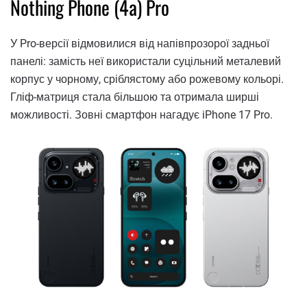
Nothing Phone (4a) Pro
У Pro-версії відмовилися від напівпрозорої задньої
панелі: замість неї використали суцільний металевий
корпус у чорному, сріблястому або рожевому кольорі.
Гліф-матриця стала більшою та отримала ширші
можливості. Зовні смартфон нагадує iPhone 17 Pro.