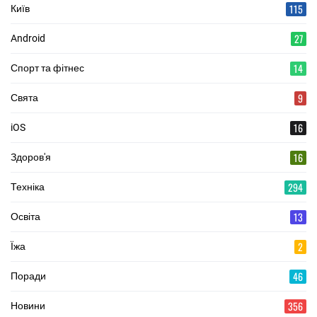
115
Київ
27
Android
14
Спорт та фітнес
9
Свята
16
iOS
16
Здоров'я
294
Техніка
13
Освіта
2
Їжа
46
Поради
356
Новини