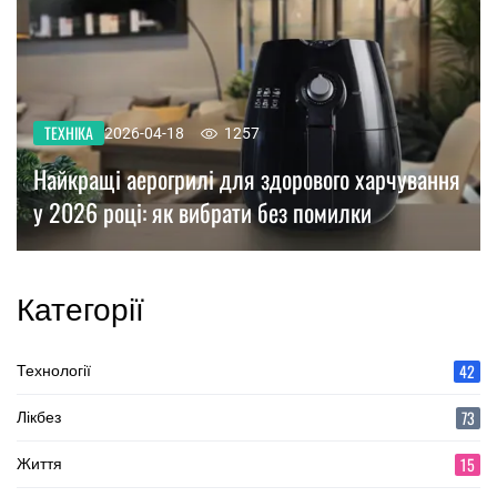
ТЕХНІКА
2026-04-18
1257
Найкращі аерогрилі для здорового харчування
у 2026 році: як вибрати без помилки
Категорії
42
Технології
73
Лікбез
15
Життя