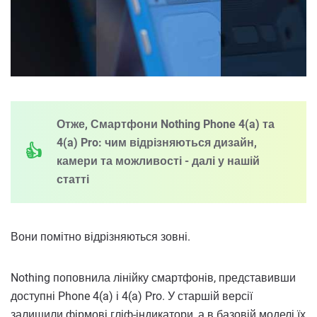
Отже, Смартфони Nothing Phone 4(a) та
4(a) Pro: чим відрізняються дизайн,
камери та можливості - далі у нашій
статті
Вони помітно відрізняються зовні.
Nothing поповнила лінійку смартфонів, представивши
доступні Phone 4(a) і 4(a) Pro. У старшій версії
залишили фірмові гліф-індикатори, а в базовій моделі їх