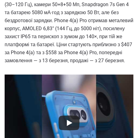
(30–120 Гц), камери 50+8+50 Мп, Snapdragon 7s Gen 4
та батарею 5080 мА·год з зарядкою 50 Вт, але без
бездротової зарядки. Phone 4(a) Pro отримав металевий
корпус, AMOLED 6,83" (144 Гц, до 5000 ніт), посилену
захист IP65 та перископ з зумом до 140×, при тій же
платформі та батареї. Ціни стартують приблизно з $407
за Phone 4(a) та з $558 за Phone 4(a) Pro, попередні
замовлення — з 13 березня, продажі — з 27 березня.