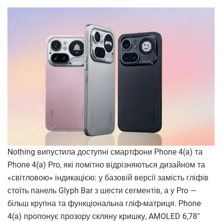
Nothing випустила доступні смартфони Phone 4(a) та
Phone 4(a) Pro, які помітно відрізняються дизайном та
«світловою» індикацією: у базовій версії замість гліфів
стоїть панель Glyph Bar з шести сегментів, а у Pro —
більш крупна та функціональна гліф-матриця. Phone
4(a) пропонує прозору скляну кришку, AMOLED 6,78"