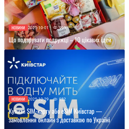
НОВИНИ
2025-10-01
999
Що подарувати подружці – 10 цікавих ідей
НОВИНИ
2025-10-29
982
Купити SIM-карту або eSIM Київстар —
замовлення онлайн з доставкою по Україні