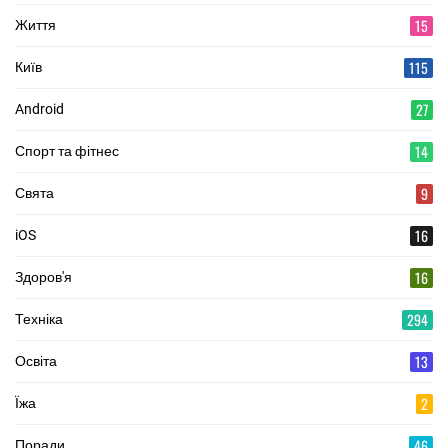
15
Життя
115
Київ
27
Android
14
Спорт та фітнес
9
Свята
16
iOS
16
Здоров'я
294
Техніка
13
Освіта
2
Їжа
46
Поради