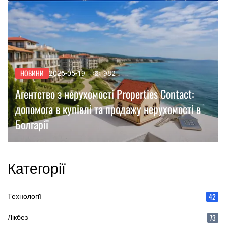
НОВИНИ
2026-05-19
982
Агентство з нерухомості Properties Contact:
допомога в купівлі та продажу нерухомості в
Болгарії
Категорії
42
Технології
73
Лікбез