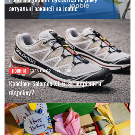
актуальні вакансії на Jooble
НОВИНИ
2026-04-02
1266
Кросівки Salomon XT-6: як відрізнити
підробку?