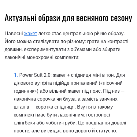
Актуальні образи для весняного сезону
Навесні
жакет
легко стає центральною річчю образу.
Його можна стилізувати по-різному: грати на контрасті
довжин, експериментувати з об’ємами або збирати
лаконічні монохромні комплекти:
Power Suit 2.0: жакет + спідниця міні в тон. Для
ділового аутфіта підійде приталений («пісочний
годинник») або вільний жакет під пояс. Під низ —
лаконічна сорочка чи блуза, а замість звичних
штанів — коротка спідниця. Взуття в такому
комплекті має бути лаконічним: гостроносі
слінгбеки або чоботи-труби. Це поєднання доволі
просте, але виглядає воно дорого й статусно.