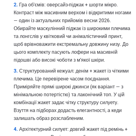
Гра об'ємів: оверсайз-піджак + шорти мікро.
Контраст між масивним верхом і відкритими ногами
— один із актуальних прийомів весни 2026.
Обирайте маскулінний піджак із широкими плечима
та лонгслів у квітковий чи анімалістичний принт,
щоб врівноважити екстремальну довжину низу. До
цього комплекту пасують лофери на масивній
підошві або високі чоботи з м’якої шкіри.
Структурований кежуал: денім + жакет із чіткими
плечима. Це перевірене часом поєднання.
Приміряйте прямі широкі джинси (як варіант — з
мінімальною потертістю) та лаконічний топ. У цій
комбінації жакет задає чітку структуру силуету.
Взуття на підборах додасть елегантності, а кеди
залишать образ розслабленим.
Архітектурний силует: довгий жакет під ремінь +