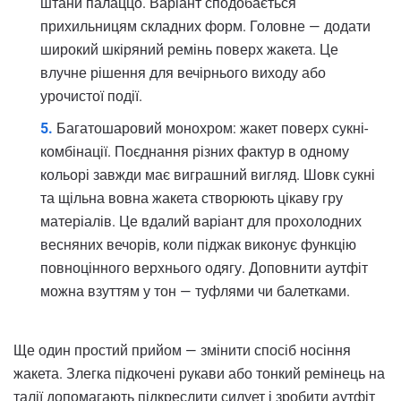
штани палаццо. Варіант сподобається
прихильницям складних форм. Головне — додати
широкий шкіряний ремінь поверх жакета. Це
влучне рішення для вечірнього виходу або
урочистої події.
Багатошаровий монохром: жакет поверх сукні-
комбінації. Поєднання різних фактур в одному
кольорі завжди має виграшний вигляд. Шовк сукні
та щільна вовна жакета створюють цікаву гру
матеріалів. Це вдалий варіант для прохолодних
весняних вечорів, коли піджак виконує функцію
повноцінного верхнього одягу. Доповнити аутфіт
можна взуттям у тон — туфлями чи балетками.
Ще один простий прийом — змінити спосіб носіння
жакета. Злегка підкочені рукави або тонкий ремінець на
талії допомагають підкреслити силует і зробити аутфіт