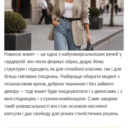
Навесні жакет — це одна з найуніверсальніших речей у
гардеробі: він легко формує образ, додає йому
структури і підходить як для спокійної класики, так і для
більш сміливих поєднань. Найкраще обирати моделі з
позачасовим кроєм, доброю тканиною і без зайвого
декору — тоді жакет буде поєднуватися і з джинсами, і з
міні-спідницею, і з сукнею-комбінацією. Саме завдяки
такій універсальності він стає основою весняної
капсули і дає свободу для різних стилістичних рішень.