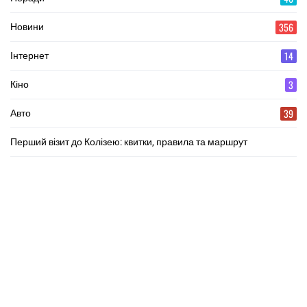
356
Новини
14
Інтернет
3
Кіно
39
Авто
Перший візит до Колізею: квитки, правила та маршрут