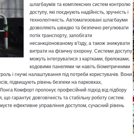
шлагбаумів та комплексних систем контролю
доступу, які поєднують надійність, зручність і
технологічність. Автоматизовані шлагбауми
дозволяють швидко та безпечно регулювати
потік транспорту, запобігати
несанкціонованому в’їзду, а також знижувати
витрати на фізичну охорону. Системи доступу
можуть інтегруватися з картками, брелоками,
кодовими панелями чи навіть біометричними
роль і гнучкі налаштування під потреби користувачів. Вони
ів, підвищують рівень безпеки на парковках,
 Лонга Комфорт пропонує професійний підхід від підбору
 що гарантує довговічність та стабільну роботу систем.
римуєте ефективне управління доступом, сучасний рівень