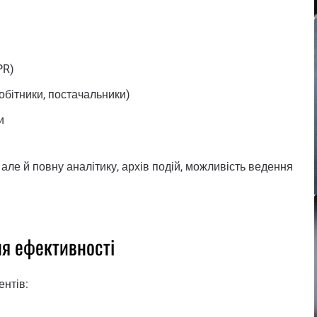
PR)
робітники, постачальники)
и
 але й повну аналітику, архів подій, можливість ведення
я ефективності
нтів: