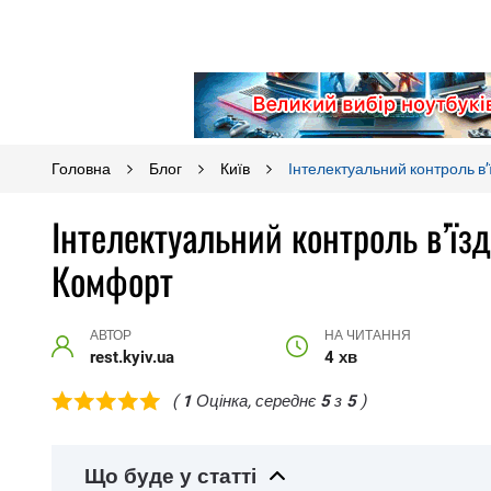
Головна
Блог
Київ
Інтелектуальний контроль в’
Інтелектуальний контроль в’їзд
Комфорт
АВТОР
НА ЧИТАННЯ
rest.kyiv.ua
4 хв
(
1
Оцінка, середнє
5
з
5
)
Що буде у статті