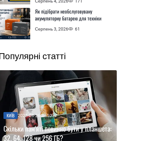
Серпень 4, 2026
171
Як підібрати необслуговувану
акумуляторну батарею для техніки
Серпень 3, 2026
61
Популярні статті
КИЇВ
2025-08-26
1037
Скільки пам'яті повинно бути у планшета:
32, 64, 128 чи 256 ГБ?