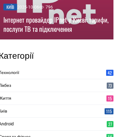
КИЇВ
2025-10-06
796
Інтернет провайдер IPnet у Києві: тарифи,
послуги ТВ та підключення
Категорії
42
Технології
73
Лікбез
15
Життя
115
Київ
27
Android
14
Спорт та фітнес