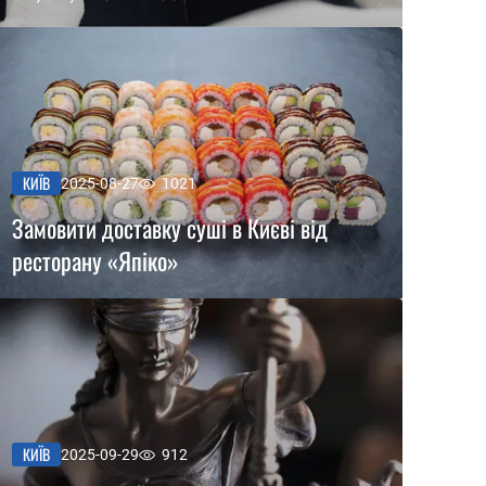
КИЇВ
2025-08-27
1021
Замовити доставку суші в Києві від
ресторану «Япіко»
КИЇВ
2025-09-29
912