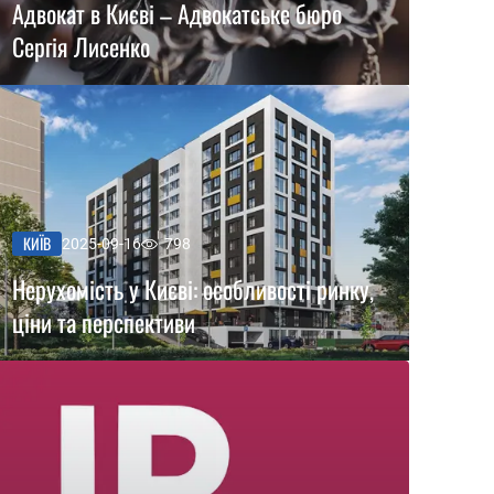
Адвокат в Києві – Адвокатське бюро
Сергія Лисенко
КИЇВ
2025-09-16
798
Нерухомість у Києві: особливості ринку,
ціни та перспективи