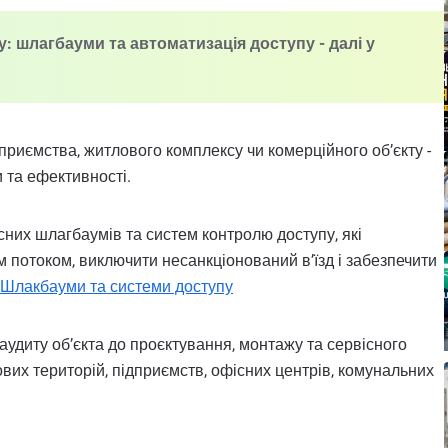
у: шлагбауми та автоматизація доступу - далі у
приємства, житлового комплексу чи комерційного об’єкту -
 та ефективності.
сних шлагбаумів та систем контролю доступу, які
потоком, виключити несанкціонований в’їзд і забезпечити
Шлакбауми та системи доступу
аудиту об’єкта до проєктування, монтажу та сервісного
вих територій, підприємств, офісних центрів, комунальних