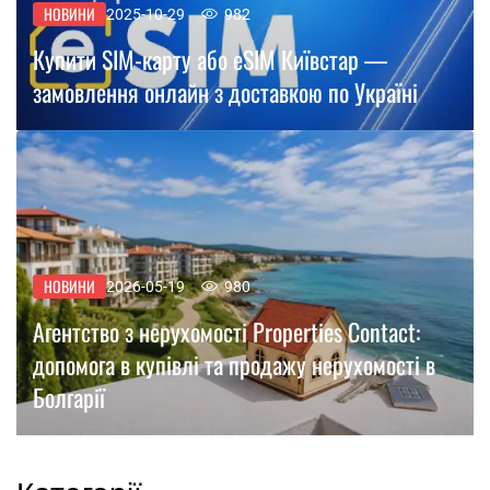
НОВИНИ
2025-10-29
982
Купити SIM-карту або eSIM Київстар —
замовлення онлайн з доставкою по Україні
НОВИНИ
2026-05-19
980
Агентство з нерухомості Properties Contact:
допомога в купівлі та продажу нерухомості в
Болгарії