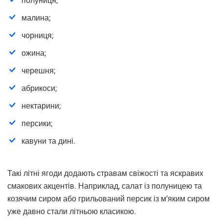
полуниця;
малина;
чорниця;
ожина;
черешня;
абрикоси;
нектарини;
персики;
кавуни та дині.
Такі літні ягоди додають стравам свіжості та яскравих
смакових акцентів. Наприклад, салат із полуницею та
козячим сиром або грильований персик із м’яким сиром
уже давно стали літньою класикою.