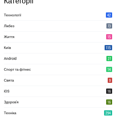
Категорії
42
Технології
73
Лікбез
15
Життя
115
Київ
27
Android
14
Спорт та фітнес
9
Свята
16
iOS
16
Здоров'я
294
Техніка