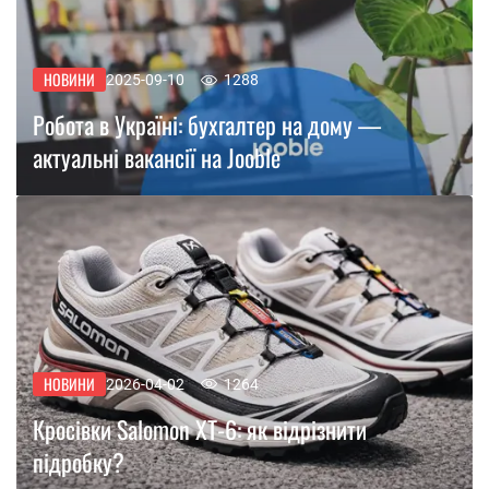
НОВИНИ
2025-09-10
1288
Робота в Україні: бухгалтер на дому —
актуальні вакансії на Jooble
НОВИНИ
2026-04-02
1264
Кросівки Salomon XT-6: як відрізнити
підробку?