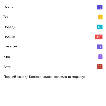
13
Освіта
2
Їжа
46
Поради
356
Новини
14
Інтернет
3
Кіно
39
Авто
Перший візит до Колізею: квитки, правила та маршрут