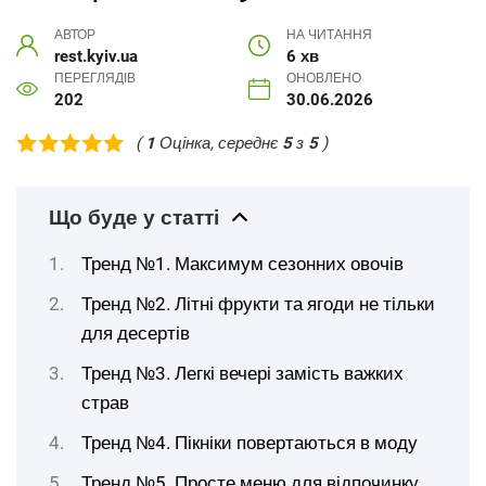
АВТОР
НА ЧИТАННЯ
rest.kyiv.ua
6 хв
ПЕРЕГЛЯДІВ
ОНОВЛЕНО
202
30.06.2026
(
1
Оцінка, середнє
5
з
5
)
Що буде у статті
Тренд №1. Максимум сезонних овочів
Тренд №2. Літні фрукти та ягоди не тільки
для десертів
Тренд №3. Легкі вечері замість важких
страв
Тренд №4. Пікніки повертаються в моду
Тренд №5. Просте меню для відпочинку