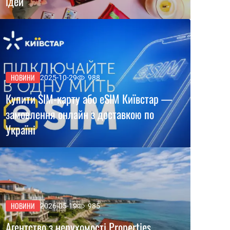
ідей
НОВИНИ
2025-10-29
988
Купити SIM-карту або eSIM Київстар —
замовлення онлайн з доставкою по
Україні
НОВИНИ
2026-05-19
985
Агентство з нерухомості Properties