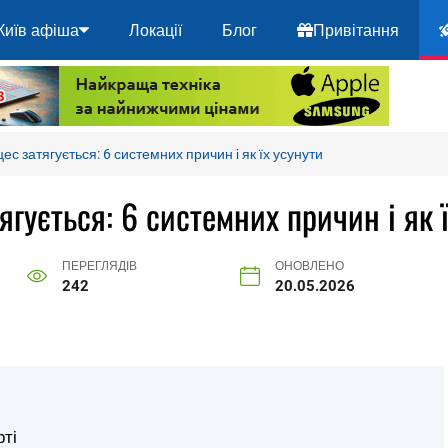
Київ афіша
Локації
Блог
Привітання
с затягується: 6 системних причин і як їх усунути
гується: 6 системних причин і як ї
ПЕРЕГЛЯДІВ
ОНОВЛЕНО
242
20.05.2026
рті