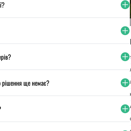
ї?
ерів?
о рішення ще немає?
?