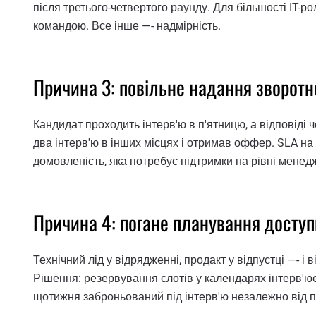
після третього-четвертого раунду. Для більшості IT-роле
командою. Все інше —- надмірність.
Причина 3: повільне надання зворотно
Кандидат проходить інтерв'ю в п'ятницю, а відповіді 
два інтерв'ю в інших місцях і отримав оффер. SLA на 
домовленість, яка потребує підтримки на рівні менед
Причина 4: погане планування доступн
Технічний лід у відрядженні, продакт у відпустці —- і 
Рішення: резервування слотів у календарях інтерв'юе
щотижня заброньований під інтерв'ю незалежно від 