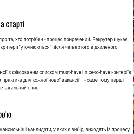
а старті
про те, хто потрібен - процес приречений. Рекрутер шукає
критерії "уточнюються" після четвертого відхиленого
сії з фіксованим списком must-have і nice-to-have критеріїв.
 практика для кожної нової вакансії —- саме тому перші
не загальний опис.
рв'ю
айсильніші кандидати, у яких є вибір, виходять із процесу