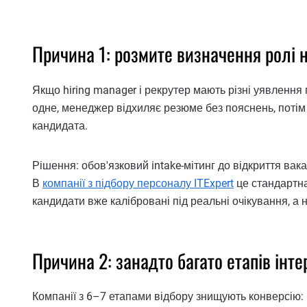
Причина 1: розмите визначення ролі н
Якщо hiring manager і рекрутер мають різні уявлення 
одне, менеджер відхиляє резюме без пояснень, потім 
кандидата.
Рішення: обов'язковий intake-мітинг до відкриття вакан
В
компанії з підбору персоналу ITExpert
це стандартна
кандидати вже калібровані під реальні очікування, а 
Причина 2: занадто багато етапів інте
Компанії з 6–7 етапами відбору знищують конверсію: н