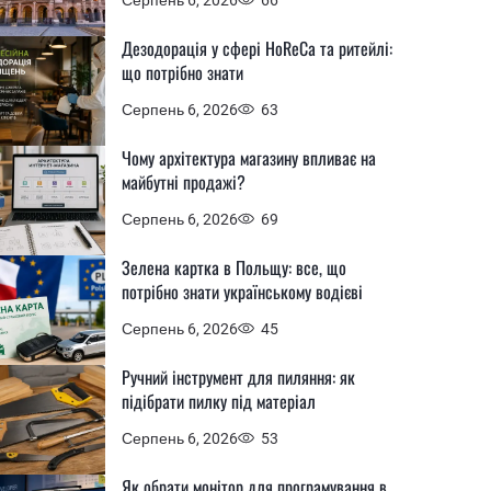
Дезодорація у сфері HoReCa та ритейлі:
що потрібно знати
Серпень 6, 2026
63
Чому архітектура магазину впливає на
майбутні продажі?
Серпень 6, 2026
69
Зелена картка в Польщу: все, що
потрібно знати українському водієві
Серпень 6, 2026
45
Ручний інструмент для пиляння: як
підібрати пилку під матеріал
Серпень 6, 2026
53
Як обрати монітор для програмування в