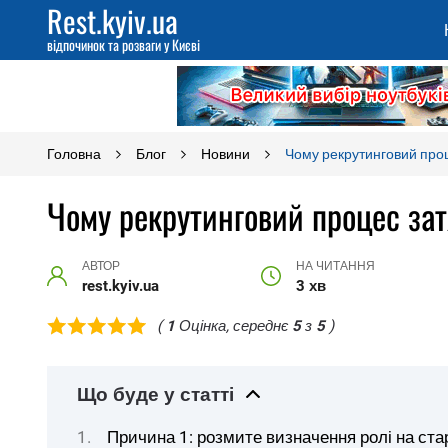
Rest.kyiv.ua
відпочинок та розваги у Києві
Головна
Блог
Новини
Чому рекрутинговий проце
Чому рекрутинговий процес затя
АВТОР
НА ЧИТАННЯ
rest.kyiv.ua
3 хв
(
1
Оцінка, середнє
5
з
5
)
Що буде у статті
Причина 1: розмите визначення ролі на ста