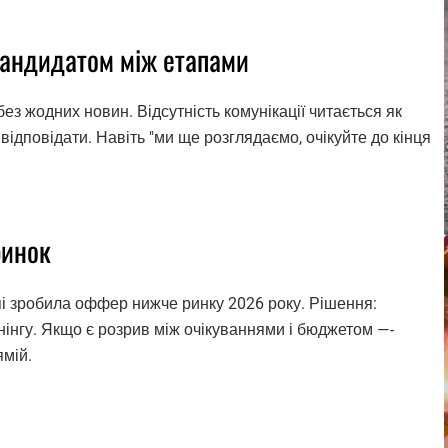
 кандидатом між етапами
ез жодних новин. Відсутність комунікації читається як
ідповідати. Навіть "ми ще розглядаємо, очікуйте до кінця
ринок
пі зробила оффер нижче ринку 2026 року. Рішення:
інгу. Якщо є розрив між очікуваннями і бюджетом —-
ямій.