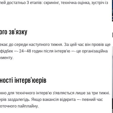
й достатньо 3 етапів: скринінг, технічна оцінка, зустріч із
го зв'язку
чекає до середи наступного тижня. За цей час він провів ще
фідбек —- 24–48 годин після інтерв'ю —- це організаційна
жменту.
ості інтерв'юерів
вікно для технічного інтерв'ю з'являється лише за три тижні.
рів заздалегідь. Якщо вакансія відкрита —- певний час
поточного пайплайну.