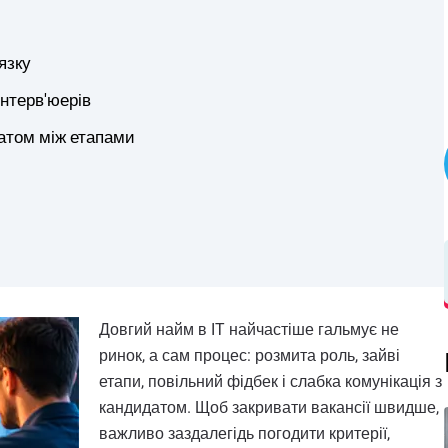
язку
інтерв'юерів
датом між етапами
Довгий найм в IT найчастіше гальмує не
ринок, а сам процес: розмита роль, зайві
етапи, повільний фідбек і слабка комунікація з
кандидатом. Щоб закривати вакансії швидше,
важливо заздалегідь погодити критерії,