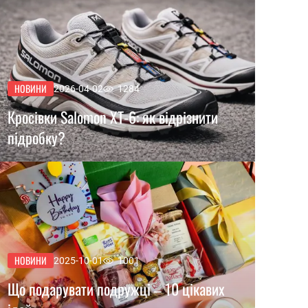
НОВИНИ
2026-04-02
1284
Кросівки Salomon XT-6: як відрізнити
підробку?
НОВИНИ
2025-10-01
1001
Що подарувати подружці – 10 цікавих