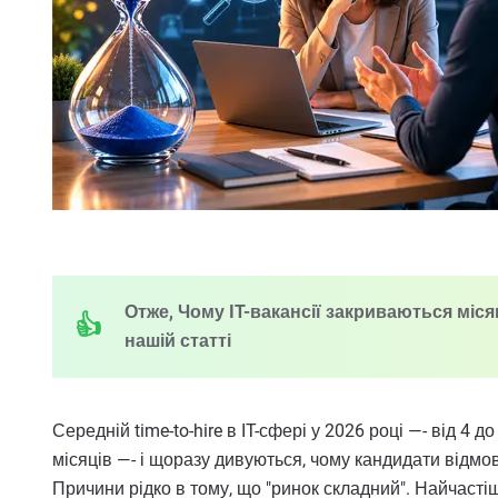
Отже, Чому IT-вакансії закриваються міся
нашій статті
Середній time-to-hire в IT-сфері у 2026 році —- від 4 
місяців —- і щоразу дивуються, чому кандидати відмо
Причини рідко в тому, що "ринок складний". Найчаст