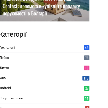
Contact: допомога в купівлі та продажу
нерухомості в Болгарії
Категорії
42
Технології
73
Лікбез
15
Життя
115
Київ
27
Android
14
Спорт та фітнес