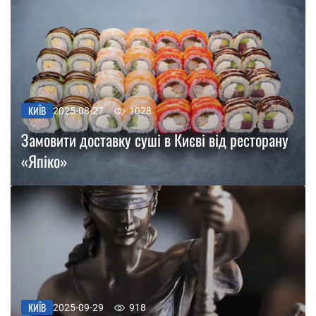
КИЇВ
2025-08-27
1028
Замовити доставку суші в Києві від ресторану
«Япіко»
КИЇВ
2025-09-29
918