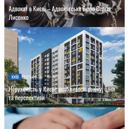
Адвокат в Києві – Адвокатське бюро Сергія
Лисенко
КИЇВ
2025-09-16
802
Нерухомість у Києві: особливості ринку, ціни
та перспективи