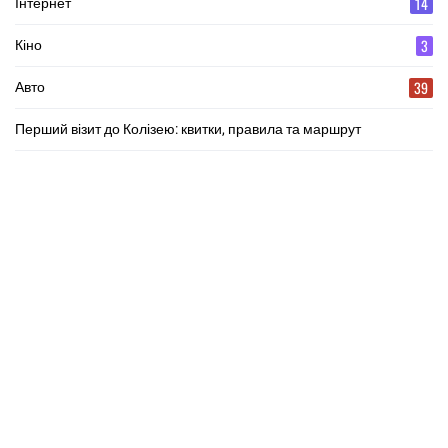
14
Інтернет
3
Кіно
39
Авто
Перший візит до Колізею: квитки, правила та маршрут