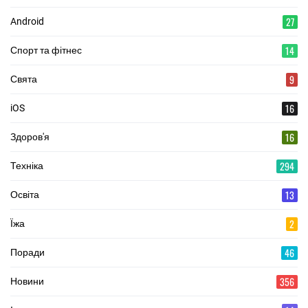
27
Android
14
Спорт та фітнес
9
Свята
16
iOS
16
Здоров'я
294
Техніка
13
Освіта
2
Їжа
46
Поради
356
Новини