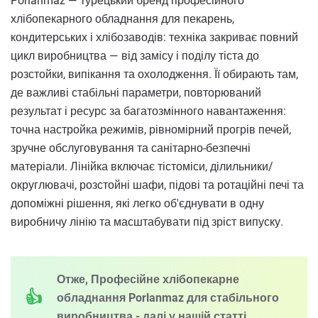
Porlanmaz — турецький бренд професійного
хлібопекарного обладнання для пекарень,
кондитерських і хлібозаводів: техніка закриває повний
цикл виробництва — від замісу і поділу тіста до
розстойки, випікання та охолодження. Її обирають там,
де важливі стабільні параметри, повторюваний
результат і ресурс за багатозмінного навантаження:
точна настройка режимів, рівномірний прогрів печей,
зручне обслуговування та санітарно-безпечні
матеріали. Лінійка включає тістоміси, ділильники/
округлювачі, розстойні шафи, підові та ротаційні печі та
допоміжні рішення, які легко об'єднувати в одну
виробничу лінію та масштабувати під зріст випуску.
Отже, Професійне хлібопекарне
обладнання Porlanmaz для стабільного
виробництва - далі у нашій статті