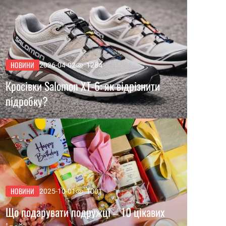
НОВИНИ
2026-04-02
1284
Кросівки Salomon XT-6: як відрізнити
підробку?
НОВИНИ
2025-10-01
1001
Що подарувати подружці – 10 цікавих