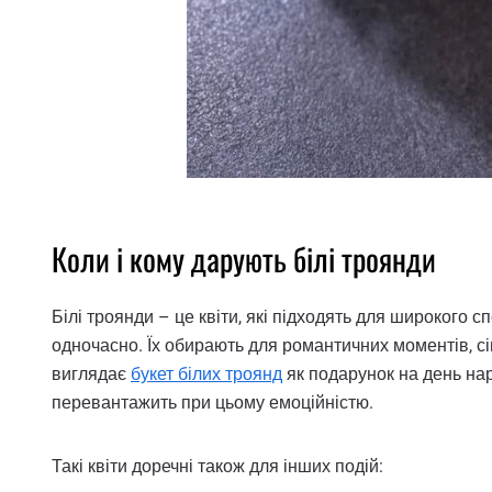
Коли і кому дарують білі троянди
Білі троянди – це квіти, які підходять для широкого с
одночасно. Їх обирають для романтичних моментів, с
виглядає
букет білих троянд
як подарунок на день нар
перевантажить при цьому емоційністю.
Такі квіти доречні також для інших подій: