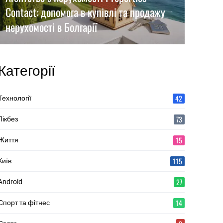
Contact: допомога в купівлі та продажу
нерухомості в Болгарії
Категорії
42
Технології
73
Лікбез
15
Життя
115
Київ
27
Android
14
Спорт та фітнес