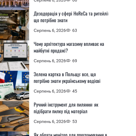
Дезодорація у сфері HoReCa та ритейлі:
що потрібно знати
Серпень 6, 2026
63
Чому архітектура магазину впливає на
майбутні продажі?
Серпень 6, 2026
69
Зелена картка в Польщу: все, що
потрібно знати українському водієві
Серпень 6, 2026
45
Ручний інструмент для пиляння: як
підібрати пилку під матеріал
Серпень 6, 2026
53
Як обрати монітор для програмування в