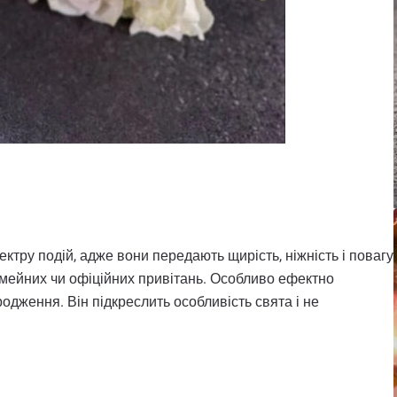
пектру подій, адже вони передають щирість, ніжність і повагу
імейних чи офіційних привітань. Особливо ефектно
одження. Він підкреслить особливість свята і не