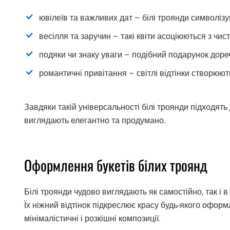
ювілеїв та важливих дат – білі троянди символізу
весілля та заручин – такі квіти асоціюються з чис
подяки чи знаку уваги – подібний подарунок доречн
романтичні привітання – світлі відтінки створюют
Завдяки такій універсальності білі троянди підходят
виглядають елегантно та продумано.
Оформлення букетів білих троянд
Білі троянди чудово виглядають як самостійно, так і 
Їх ніжний відтінок підкреслює красу будь-якого оформ
мінімалістичні і розкішні композиції.