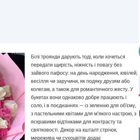
Білі троянди дарують тоді, коли хочеться
передати щирість, ніжність і повагу без
зайвого пафосу: на день народження, ювілей,
весілля чи заручини, як подяку друзям або
колегам, а також для романтичного жесту. У
букетах вони однаково добре працюють і
соло, і в поєднаннях — із зеленню для об’єму,
з пастельними квітами для м’якого настрою, з
яскравими відтінками для контрасту та
святковості. Декор на кшталт стрічок,
мережива чи сухоцвітів додає