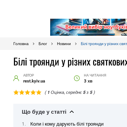
Головна
Блог
Новини
Білі троянди у різних св
Білі троянди у різних святкови
АВТОР
НА ЧИТАННЯ
rest.kyiv.ua
3 хв
(
1
Оцінка, середнє
5
з
5
)
Що буде у статті
Коли і кому дарують білі троянди