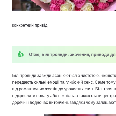
конкретний привід.
Отже, Білі троянди: значення, приводи для
Білі троянди завжди асоціюються з чистотою, ніжніст
передають сильні емоції та глибокий сенс. Саме тому
від романтичних жестів до урочистих свят. Білі троя
підкреслити повагу або ніжність, а також стати центр
доречні і водночас витончені, завдяки чому залишаю