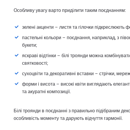
Особливу увагу варто приділити таким поєднанням:
зелені акценти – листя та гілочки підкреслюють фо
пастельні кольори – поєднання, наприклад, з пів
букети;
яскраві відтінки – білі троянди можна комбінуват
святковості;
сухоцвіти та декоративні вставки – стрічки, мереж
форми і висота – високі квіти виглядають елегант
та акуратні композиції.
Білі троянди в поєднанні з правильно підібраним де
особливість моменту та дарують відчуття гармонії.