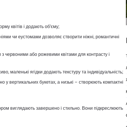
рму квітів і додають об’єму;
оніями чи еустомами дозволяє створити ніжні, романтичні
и з червоними або рожевими квітами для контрасту і
иво, маленькі ягідки додають текстуру та індивідуальність;
но у вертикальних букетах, а низькі – створюють компактні
кором виглядають завершено і стильно. Вони підкреслюють