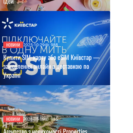
ідей
НОВИНИ
2025-10-29
988
Купити SIM-карту або eSIM Київстар —
замовлення онлайн з доставкою по
Україні
НОВИНИ
2026-05-19
985
Агентство з нерухомості Properties