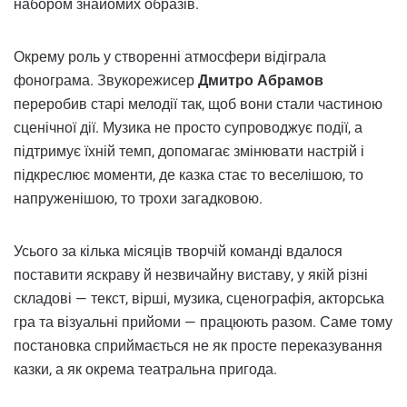
набором знайомих образів.
Окрему роль у створенні атмосфери відіграла
фонограма. Звукорежисер
Дмитро Абрамов
переробив старі мелодії так, щоб вони стали частиною
сценічної дії. Музика не просто супроводжує події, а
підтримує їхній темп, допомагає змінювати настрій і
підкреслює моменти, де казка стає то веселішою, то
напруженішою, то трохи загадковою.
Усього за кілька місяців творчій команді вдалося
поставити яскраву й незвичайну виставу, у якій різні
складові — текст, вірші, музика, сценографія, акторська
гра та візуальні прийоми — працюють разом. Саме тому
постановка сприймається не як просте переказування
казки, а як окрема театральна пригода.