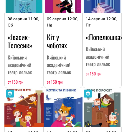
08 серпня 11:00,
09 серпня 12:00,
14 серпня 12:00,
Сб
Нд
Пт
«Івасик-
Кіт у
«Попелюшка»
Телесик»
чоботях
Київський
академічний
Київський
Київський
театр ляльок
академічний
академічний
театр ляльок
театр ляльок
от 150 грн
от 150 грн
от 150 грн