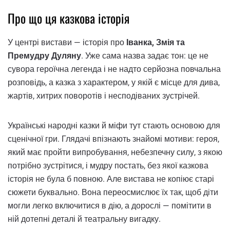
Про що ця казкова історія
У центрі вистави — історія про
Іванка, Змія та
Премудру Дуляну
. Уже сама назва задає тон: це не
сувора героїчна легенда і не надто серйозна повчальна
розповідь, а казка з характером, у якій є місце для дива,
жартів, хитрих поворотів і несподіваних зустрічей.
Українські народні казки й міфи тут стають основою для
сценічної гри. Глядачі впізнають знайомі мотиви: героя,
який має пройти випробування, небезпечну силу, з якою
потрібно зустрітися, і мудру постать, без якої казкова
історія не була б повною. Але вистава не копіює старі
сюжети буквально. Вона переосмислює їх так, щоб діти
могли легко включитися в дію, а дорослі — помітити в
ній дотепні деталі й театральну вигадку.