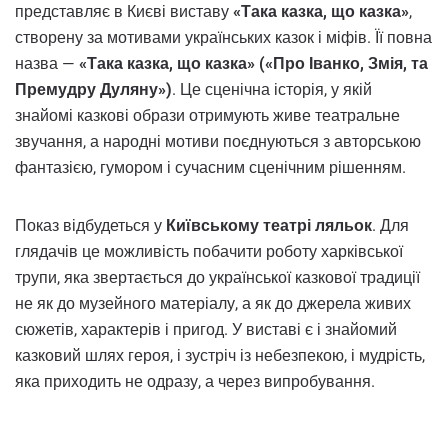
представляє в Києві виставу
«Така казка, що казка»
,
створену за мотивами українських казок і міфів. Її повна
назва —
«Така казка, що казка» («Про Іванко, Змія, та
Премудру Дуляну»)
. Це сценічна історія, у якій
знайомі казкові образи отримують живе театральне
звучання, а народні мотиви поєднуються з авторською
фантазією, гумором і сучасним сценічним рішенням.
Показ відбудеться у
Київському театрі ляльок
. Для
глядачів це можливість побачити роботу харківської
трупи, яка звертається до української казкової традиції
не як до музейного матеріалу, а як до джерела живих
сюжетів, характерів і пригод. У виставі є і знайомий
казковий шлях героя, і зустріч із небезпекою, і мудрість,
яка приходить не одразу, а через випробування.