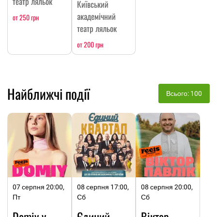
театр ляльок
Київський
академічний
от 250 грн
театр ляльок
от 200 грн
Найближчі події
Всього: 100
07 серпня 20:00,
08 серпня 17:00,
08 серпня 20:00,
Пт
Сб
Сб
Domiy у
Єдиний
Віктор