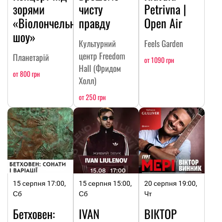
зорями
чисту
Petrivna |
«Віолончельне
правду
Open Air
шоу»
Культурний
Feels Garden
центр Freedom
Планетарій
от 1090 грн
Hall (Фридом
от 800 грн
Холл)
от 250 грн
15 серпня 17:00,
15 серпня 15:00,
20 серпня 19:00,
Сб
Сб
Чт
Бетховен:
IVAN
ВІКТОР