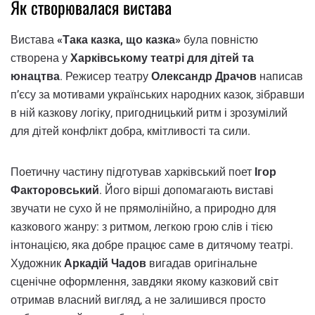
Як створювалася вистава
Вистава
«Така казка, що казка»
була повністю
створена у
Харківському театрі для дітей та
юнацтва
. Режисер театру
Олександр Драчов
написав
п’єсу за мотивами українських народних казок, зібравши
в ній казкову логіку, пригодницький ритм і зрозумілий
для дітей конфлікт добра, кмітливості та сили.
Поетичну частину підготував харківський поет
Ігор
Факторовський
. Його вірші допомагають виставі
звучати не сухо й не прямолінійно, а природно для
казкового жанру: з ритмом, легкою грою слів і тією
інтонацією, яка добре працює саме в дитячому театрі.
Художник
Аркадій Чадов
вигадав оригінальне
сценічне оформлення, завдяки якому казковий світ
отримав власний вигляд, а не залишився просто