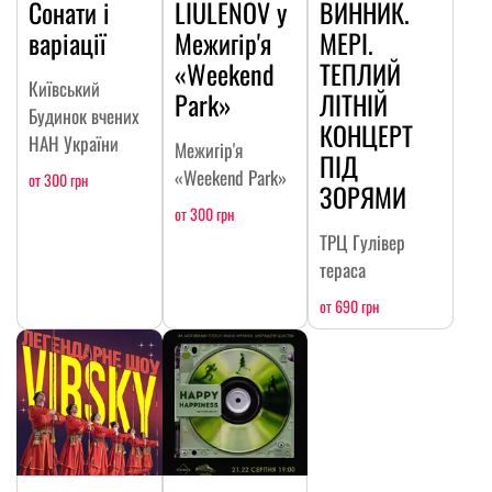
Сонати і
LIULENOV у
ВИННИК.
варіації
Межигір'я
МЕРІ.
«Weekend
ТЕПЛИЙ
Київський
Park»
ЛІТНІЙ
Будинок вчених
КОНЦЕРТ
НАН України
Межигір'я
ПІД
«Weekend Park»
от 300 грн
ЗОРЯМИ
от 300 грн
ТРЦ Гулівер
тераса
от 690 грн