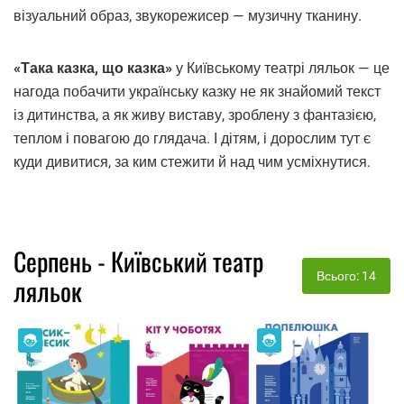
візуальний образ, звукорежисер — музичну тканину.
«Така казка, що казка»
у Київському театрі ляльок — це
нагода побачити українську казку не як знайомий текст
із дитинства, а як живу виставу, зроблену з фантазією,
теплом і повагою до глядача. І дітям, і дорослим тут є
куди дивитися, за ким стежити й над чим усміхнутися.
Серпень - Київський театр
Всього: 14
ляльок