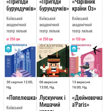
«Пригоди
«Пригоди
«Чарівник
бурундучків»
бурундучків»
країни Оз»
Київський
Київський
Київський
академічний
академічний
академічний
театр ляльок
театр ляльок
театр ляльок
от 250 грн
от 250 грн
от 150 грн
30 серпня 12:00,
06 вересня
13 вересня
Нд
13:00, Нд
16:00, Нд
«Попелюшка»
Лускунчик і
«Дюймовочка
Мишачий
a'Paris»
Київський
король