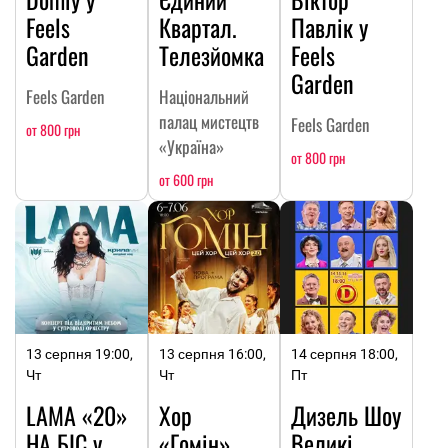
Feels
Квартал.
Павлік у
Garden
Телезйомка
Feels
Garden
Feels Garden
Національний
палац мистецтв
Feels Garden
от 800 грн
«Україна»
от 800 грн
от 600 грн
13 серпня 19:00,
13 серпня 16:00,
14 серпня 18:00,
Чт
Чт
Пт
LAMA «20»
Хор
Дизель Шоу
НА БІС у
«Гомін»
Великі