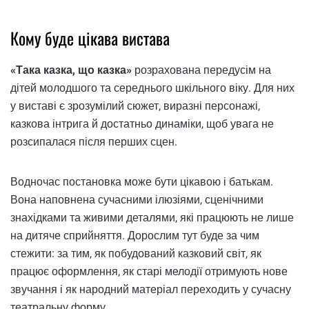
Кому буде цікава вистава
«Така казка, що казка»
розрахована передусім на
дітей молодшого та середнього шкільного віку. Для них
у виставі є зрозумілий сюжет, виразні персонажі,
казкова інтрига й достатньо динаміки, щоб увага не
розсипалася після перших сцен.
Водночас постановка може бути цікавою і батькам.
Вона наповнена сучасними ілюзіями, сценічними
знахідками та живими деталями, які працюють не лише
на дитяче сприйняття. Дорослим тут буде за чим
стежити: за тим, як побудований казковий світ, як
працює оформлення, як старі мелодії отримують нове
звучання і як народний матеріал переходить у сучасну
театральну форму.