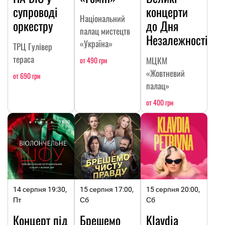
супроводі
концерти
Національний
оркестру
до Дня
палац мистецтв
Незалежності
«Україна»
ТРЦ Гулівер
тераса
МЦКМ
от 490 грн
«Жовтневий
от 690 грн
палац»
от 400 грн
14 серпня 19:30,
15 серпня 17:00,
15 серпня 20:00,
Пт
Сб
Сб
Концерт під
Брешемо
Klavdia