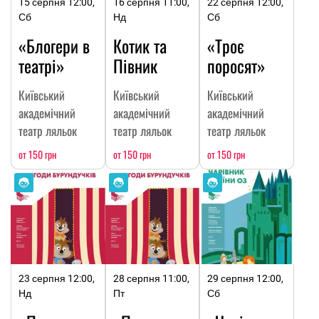
15 серпня 12:00,
16 серпня 11:00,
22 серпня 12:00,
Сб
Нд
Сб
«Блогери в
Котик та
«Троє
театрі»
Півник
поросят»
Київський
Київський
Київський
академічний
академічний
академічний
театр ляльок
театр ляльок
театр ляльок
от 150 грн
от 150 грн
от 150 грн
23 серпня 12:00,
28 серпня 11:00,
29 серпня 12:00,
Нд
Пт
Сб