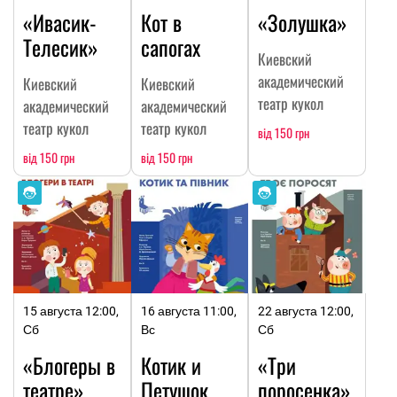
«Ивасик-
Кот в
«Золушка»
Телесик»
сапогах
Киевский
академический
Киевский
Киевский
театр кукол
академический
академический
театр кукол
театр кукол
від 150 грн
від 150 грн
від 150 грн
15 августа 12:00,
16 августа 11:00,
22 августа 12:00,
Сб
Вс
Сб
«Блогеры в
Котик и
«Три
театре»
Петушок
поросенка»