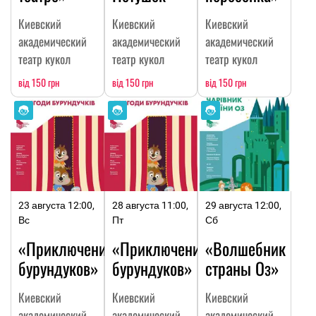
Киевский
Киевский
Киевский
академический
академический
академический
театр кукол
театр кукол
театр кукол
від 150 грн
від 150 грн
від 150 грн
23 августа 12:00,
28 августа 11:00,
29 августа 12:00,
Вс
Пт
Сб
«Приключения
«Приключения
«Волшебник
бурундуков»
бурундуков»
страны Оз»
Киевский
Киевский
Киевский
академический
академический
академический