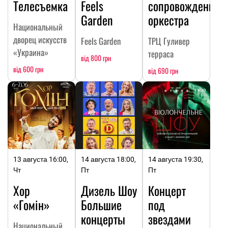
Телесъемка
Feels
сопровождении
Garden
оркестра
Национальный
дворец искусств
Feels Garden
ТРЦ Гуливер
«Украина»
терраса
від 800 грн
від 600 грн
від 690 грн
13 августа 16:00,
14 августа 18:00,
14 августа 19:30,
Чт
Пт
Пт
Хор
Дизель Шоу
Концерт
«Гомін»
Большие
под
концерты
звездами
Национальный