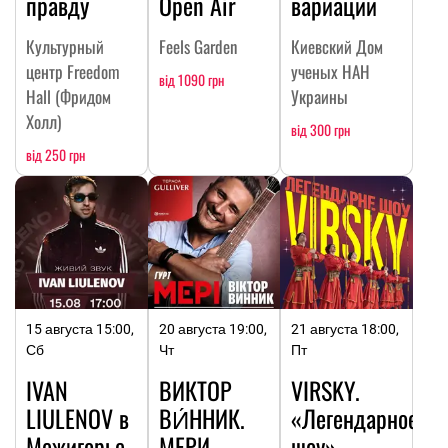
правду
Open Air
вариации
Культурный
Feels Garden
Киевский Дом
центр Freedom
ученых НАН
від 1090 грн
Hall (Фридом
Украины
Холл)
від 300 грн
від 250 грн
15 августа 15:00,
20 августа 19:00,
21 августа 18:00,
Сб
Чт
Пт
IVAN
ВИКТОР
VIRSKY.
LIULENOV в
ВИ́ННИК.
«Легендарное
Межигорье
МЕРИ.
шоу»