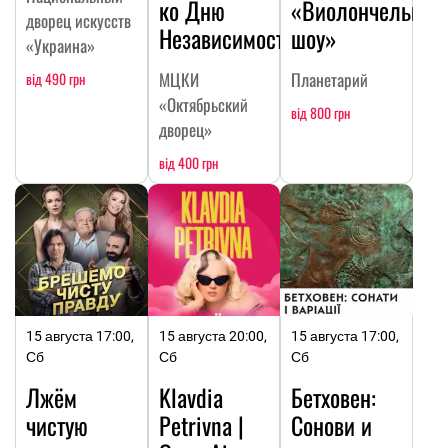
ко Дню
«Виолончельное
дворец искусств
Независимости
шоу»
«Украина»
МЦКИ
Планетарий
від 490 грн
«Октябрьский
від 800 грн
дворец»
від 400 грн
15 августа 17:00,
15 августа 20:00,
15 августа 17:00,
Сб
Сб
Сб
Лжём
Klavdia
Бетховен:
чистую
Petrivna |
Сонови и