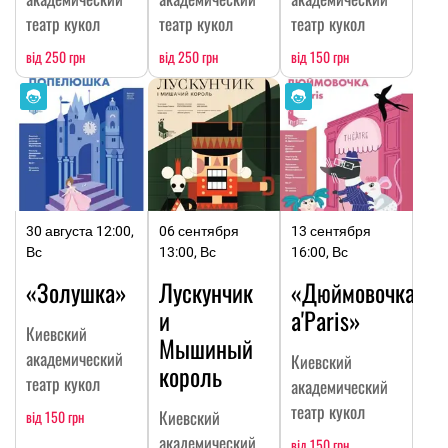
театр кукол
театр кукол
театр кукол
від 250 грн
від 250 грн
від 150 грн
30 августа 12:00,
06 сентября
13 сентября
Вс
13:00, Вс
16:00, Вс
«Золушка»
Лускунчик
«Дюймовочка
и
a'Paris»
Киевский
Мышиный
академический
Киевский
король
театр кукол
академический
театр кукол
Киевский
від 150 грн
академический
від 150 грн