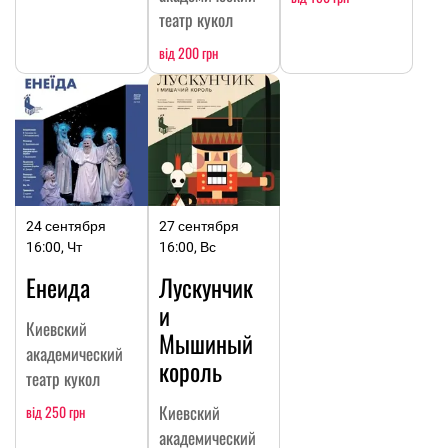
театр кукол
від 200 грн
24 сентября
27 сентября
16:00, Чт
16:00, Вс
Енеида
Лускунчик
и
Киевский
Мышиный
академический
король
театр кукол
Киевский
від 250 грн
академический