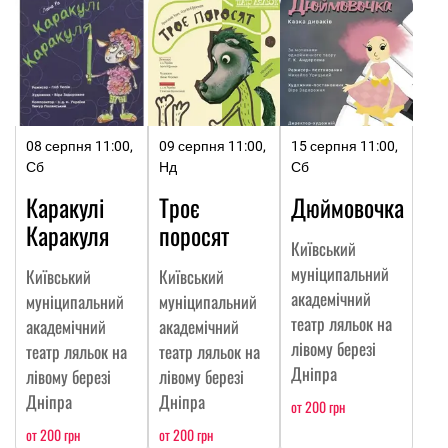
08 серпня 11:00,
09 серпня 11:00,
15 серпня 11:00,
Сб
Нд
Сб
Каракулі
Троє
Дюймовочка
Каракуля
поросят
Київський
муніципальний
Київський
Київський
академічний
муніципальний
муніципальний
театр ляльок на
академічний
академічний
лівому березі
театр ляльок на
театр ляльок на
Дніпра
лівому березі
лівому березі
Дніпра
Дніпра
от 200 грн
от 200 грн
от 200 грн