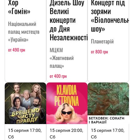
Хор
Дизель Шоу
Концерт під
«Гомін»
Великі
зорями
концерти
«Віолончельне
Національний
до Дня
шоу»
палац мистецтв
Незалежності
«Україна»
Планетарій
МЦКМ
от 490 грн
от 800 грн
«Жовтневий
палац»
от 400 грн
15 серпня 17:00,
15 серпня 20:00,
15 серпня 17:00,
Сб
Сб
Сб