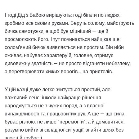
І тоді Дід з Бабою вирішують: годі бігати по людях,
зробимо все своїми руками. Беруть солому, майструють
бичка самотужки, а щоб був міцніший — ще й
просмолюють його. І тут починається найцікавіше:
солом’яний бичок виявляється не простим. Він ніби
оживає, набуває характеру й, головне, отримує
дивовижну здатність — не просто відганяти небезпеку,
а перетворювати хижих ворогів… на приятелів.
У цій казці дуже легко зчитується простий, але
важливий сенс: інколи найкраще рішення
народжується не з чужих порад, а з власної
винахідливості та працьовитих рук. А ще — що сила
буває різною: не лише “перемогти”, а й домовитися,
розумно вийти зі складної ситуації, знайти шлях без
злості й грубості.