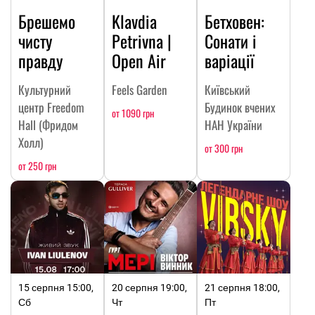
Брешемо
Klavdia
Бетховен:
чисту
Petrivna |
Сонати і
правду
Open Air
варіації
Культурний
Feels Garden
Київський
центр Freedom
Будинок вчених
от 1090 грн
Hall (Фридом
НАН України
Холл)
от 300 грн
от 250 грн
15 серпня 15:00,
20 серпня 19:00,
21 серпня 18:00,
Сб
Чт
Пт