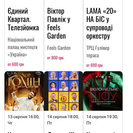
Єдиний
Віктор
LAMA «20»
Квартал.
Павлік у
НА БІС у
Телезйомка
Feels
супроводі
Garden
оркестру
Національний
палац мистецтв
Feels Garden
ТРЦ Гулівер
«Україна»
тераса
от 800 грн
от 600 грн
от 690 грн
13 серпня 16:00,
14 серпня 18:00,
14 серпня 19:30,
Чт
Пт
Пт