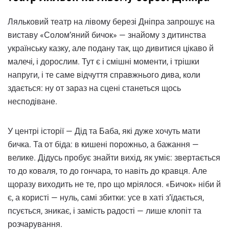
Ляльковий театр на лівому березі Дніпра запрошує на
виставу «Солом’яний бичок» — знайому з дитинства
українську казку, але подану так, що дивитися цікаво й
малечі, і дорослим. Тут є і смішні моменти, і трішки
напруги, і те саме відчуття справжнього дива, коли
здається: ну от зараз на сцені станеться щось
несподіване.
У центрі історії — Дід та Баба, які дуже хочуть мати
бичка. Та от біда: в кишені порожньо, а бажання —
велике. Дідусь пробує знайти вихід, як уміє: звертається
то до коваля, то до гончара, то навіть до кравця. Але
щоразу виходить не те, про що мріялося. «Бичок» ніби й
є, а користі — нуль, самі збитки: усе в хаті з’їдається,
псується, зникає, і замість радості — лише клопіт та
розчарування.