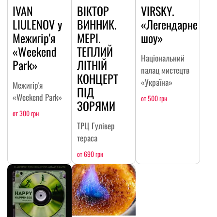
IVAN
ВІКТОР
VIRSKY.
LIULENOV у
ВИННИК.
«Легендарне
Межигір'я
МЕРІ.
шоу»
«Weekend
ТЕПЛИЙ
Національний
Park»
ЛІТНІЙ
палац мистецтв
КОНЦЕРТ
«Україна»
Межигір'я
ПІД
«Weekend Park»
от 500 грн
ЗОРЯМИ
от 300 грн
ТРЦ Гулівер
тераса
от 690 грн