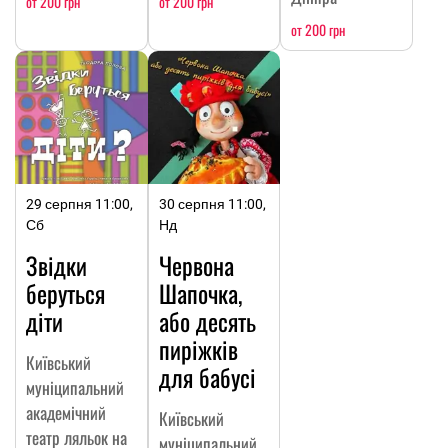
от 200 грн
от 200 грн
от 200 грн
29 серпня 11:00,
30 серпня 11:00,
Сб
Нд
Звідки
Червона
беруться
Шапочка,
діти
або десять
пиріжків
Київський
для бабусі
муніципальний
академічний
Київський
театр ляльок на
муніципальний