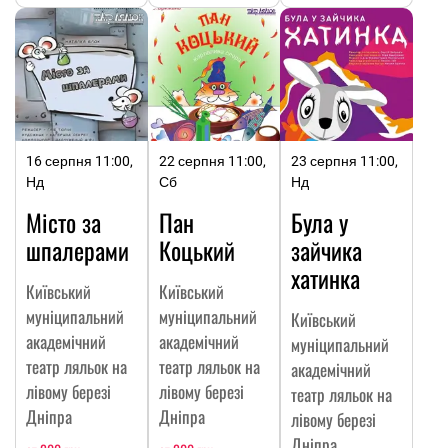
16 серпня 11:00,
22 серпня 11:00,
23 серпня 11:00,
Нд
Сб
Нд
Місто за
Пан
Була у
шпалерами
Коцький
зайчика
хатинка
Київський
Київський
муніципальний
муніципальний
Київський
академічний
академічний
муніципальний
театр ляльок на
театр ляльок на
академічний
лівому березі
лівому березі
театр ляльок на
Дніпра
Дніпра
лівому березі
Дніпра