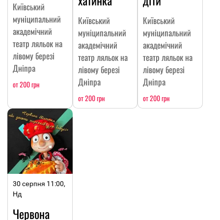
хатинка
діти
Київський
муніципальний
Київський
Київський
академічний
муніципальний
муніципальний
театр ляльок на
академічний
академічний
лівому березі
театр ляльок на
театр ляльок на
Дніпра
лівому березі
лівому березі
Дніпра
Дніпра
от 200 грн
от 200 грн
от 200 грн
30 серпня 11:00,
Нд
Червона