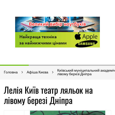
Київський муніципальний академіч
Головна
Афіша Києва
лівому березі Дніпра
Лелія Київ театр ляльок на
лівому березі Дніпра