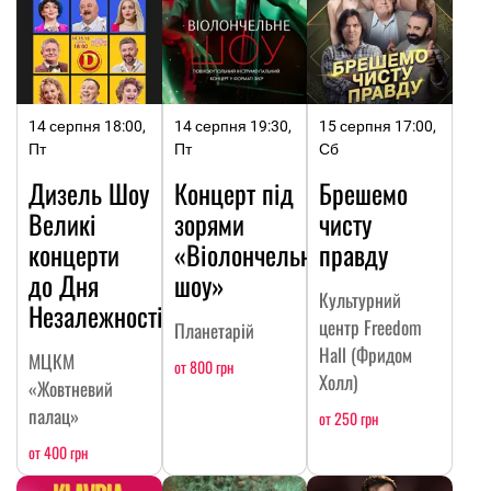
14 серпня 18:00,
14 серпня 19:30,
15 серпня 17:00,
Пт
Пт
Сб
Дизель Шоу
Концерт під
Брешемо
Великі
зорями
чисту
концерти
«Віолончельне
правду
до Дня
шоу»
Культурний
Незалежності
центр Freedom
Планетарій
Hall (Фридом
МЦКМ
от 800 грн
Холл)
«Жовтневий
палац»
от 250 грн
от 400 грн