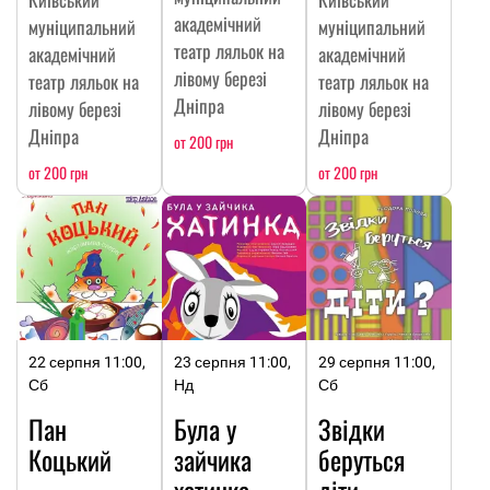
академічний
муніципальний
муніципальний
театр ляльок на
академічний
академічний
лівому березі
театр ляльок на
театр ляльок на
Дніпра
лівому березі
лівому березі
Дніпра
Дніпра
от 200 грн
от 200 грн
от 200 грн
22 серпня 11:00,
23 серпня 11:00,
29 серпня 11:00,
Сб
Нд
Сб
Пан
Була у
Звідки
Коцький
зайчика
беруться