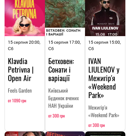
15 серпня 20:00,
15 серпня 17:00,
15 серпня 15:00,
Сб
Сб
Сб
Klavdia
Бетховен:
IVAN
Petrivna |
Сонати і
LIULENOV у
Open Air
варіації
Межигір'я
«Weekend
Feels Garden
Київський
Park»
Будинок вчених
от 1090 грн
НАН України
Межигір'я
«Weekend Park»
от 300 грн
от 300 грн