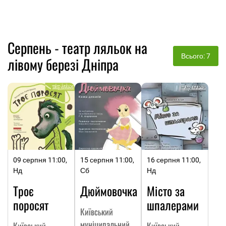
Серпень - театр ляльок на
Всього: 7
лівому березі Дніпра
09 серпня 11:00,
15 серпня 11:00,
16 серпня 11:00,
Нд
Сб
Нд
Троє
Дюймовочка
Місто за
поросят
шпалерами
Київський
муніципальний
Київський
Київський