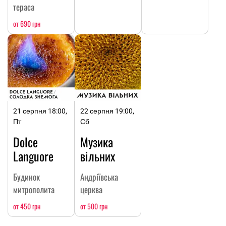
тераса
от 690 грн
21 серпня 18:00,
22 серпня 19:00,
Пт
Сб
Dolce
Музика
Languore
вільних
Будинок
Андріївська
митрополита
церква
от 450 грн
от 500 грн