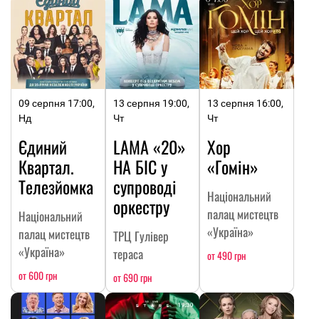
09 серпня 17:00,
13 серпня 19:00,
13 серпня 16:00,
Нд
Чт
Чт
Єдиний
LAMA «20»
Хор
Квартал.
НА БІС у
«Гомін»
Телезйомка
супроводі
Національний
оркестру
палац мистецтв
Національний
«Україна»
палац мистецтв
ТРЦ Гулівер
«Україна»
тераса
от 490 грн
от 600 грн
от 690 грн