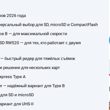
фов 2026 года
ерсальный выбор для SD, microSD и CompactFlash
Type B — для максимальной скорости
 SD RW520 — для тех, кто работает с двумя
B — быстрый ридер для тяжёлых съёмок
ое решение для нескольких карт
xpress Type A
er — надёжный вариант для Type B
— для SD и microSD
риант для UHS-II