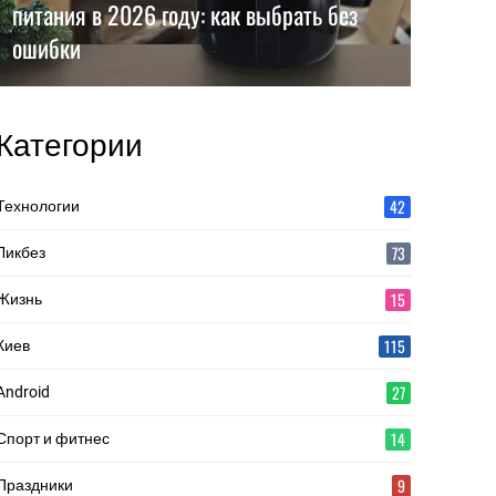
питания в 2026 году: как выбрать без
ошибки
Категории
42
Технологии
73
Ликбез
15
Жизнь
115
Киев
27
Android
14
Спорт и фитнес
9
Праздники