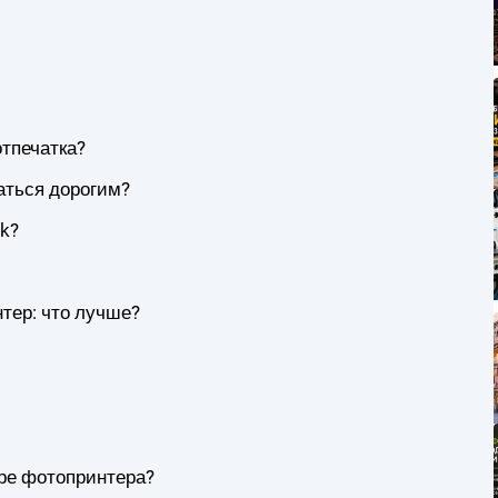
отпечатка?
аться дорогим?
k?
тер: что лучше?
ре фотопринтера?