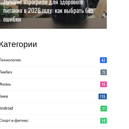
Лучшие аэрогрили для здорового
питания в 2026 году: как выбрать без
ошибки
Категории
42
Технологии
73
Ликбез
15
Жизнь
115
Киев
27
Android
14
Спорт и фитнес