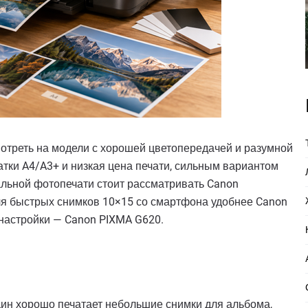
треть на модели с хорошей цветопередачей и разумной
тки A4/A3+ и низкая цена печати, сильным вариантом
альной фотопечати стоит рассматривать Canon
ля быстрых снимков 10×15 со смартфона удобнее Canon
 настройки — Canon PIXMA G620.
ин хорошо печатает небольшие снимки для альбома,