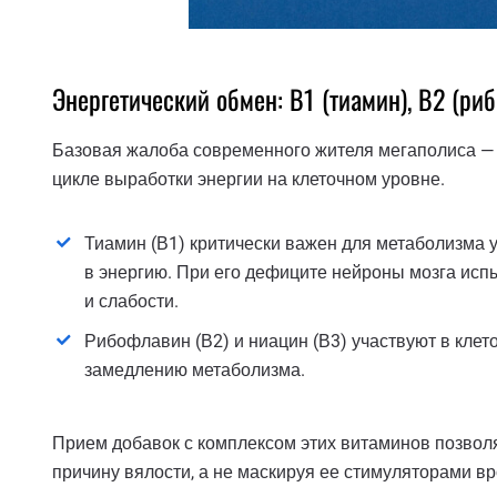
Энергетический обмен: В1 (тиамин), В2 (ри
Базовая жалоба современного жителя мегаполиса — о
цикле выработки энергии на клеточном уровне.
Тиамин (В1) критически важен для метаболизма 
в энергию. При его дефиците нейроны мозга исп
и слабости.
Рибофлавин (В2) и ниацин (В3) участвуют в клет
замедлению метаболизма.
Прием добавок с комплексом этих витаминов позволя
причину вялости, а не маскируя ее стимуляторами в