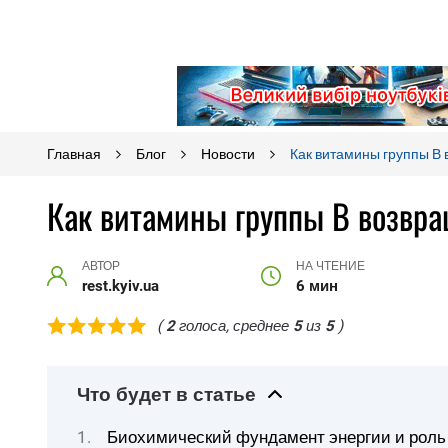
Главная
Блог
Новости
Как витамины группы В 
Как витамины группы В возвра
АВТОР
НА ЧТЕНИЕ
rest.kyiv.ua
6 мин
(
2
голоса, среднее
5
из
5
)
Что будет в статье
Биохимический фундамент энергии и роль