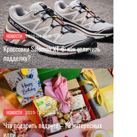
НОВОСТИ
2026-04-02
1252
Кроссовки Salomon XT-6: как отличить
подделку?
НОВОСТИ
2025-10-01
991
Что подарить подруге – 10 интересных
идей