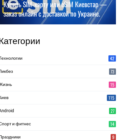
Купить SIM-карту или eSIM Киевстар —
заказ онлайн с доставкой по Украине.
Категории
42
Технологии
73
Ликбез
15
Жизнь
115
Киев
27
Android
14
Спорт и фитнес
9
Праздники