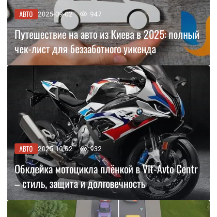
АВТО
2025-09-02
947
Путешествие на авто из Киева в 2025: полный
чек-лист для беззаботного уикенда
АВТО
2025-10-02
932
Обклейка мотоцикла плёнкой в Vit-Avto Centr
– стиль, защита и долговечность