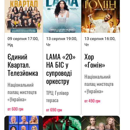
09 серпня 17:00,
13 серпня 19:00,
13 серпня 16:00,
Нд
Чт
Чт
Єдиний
LAMA «20»
Хор
Квартал.
НА БІС у
«Гомін»
Телезйомка
супроводі
Національний
оркестру
палац мистецтв
Національний
«Україна»
палац мистецтв
ТРЦ Гулівер
«Україна»
тераса
от 490 грн
от 600 грн
от 690 грн