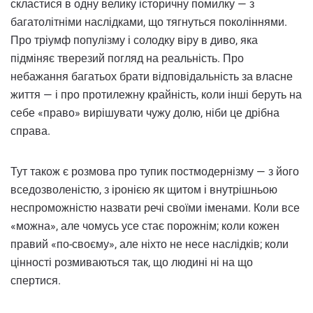
скластися в одну велику історичну помилку — з
багатолітніми наслідками, що тягнуться поколіннями.
Про тріумф популізму і солодку віру в диво, яка
підміняє тверезий погляд на реальність. Про
небажання багатьох брати відповідальність за власне
життя — і про протилежну крайність, коли інші беруть на
себе «право» вирішувати чужу долю, ніби це дрібна
справа.
Тут також є розмова про тупик постмодернізму — з його
вседозволеністю, з іронією як щитом і внутрішньою
неспроможністю назвати речі своїми іменами. Коли все
«можна», але чомусь усе стає порожнім; коли кожен
правий «по-своєму», але ніхто не несе наслідків; коли
цінності розмиваються так, що людині ні на що
спертися.