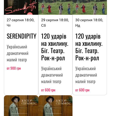
27 серпня 18:00,
29 серпня 18:00,
30 серпня 18:00,
Чт
Сб
Нд
SERENDIPITY
120 ударів
120 ударів
на хвилину.
на хвилину.
Український
Біг. Театр.
Біг. Театр.
драматичний
Рок-н-рол
Рок-н-рол
малий театр
Український
Український
от 900 грн
драматичний
драматичний
малий театр
малий театр
от 600 грн
от 600 грн