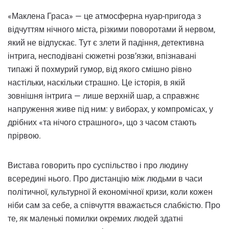
«Маклена Граса» — це атмосферна нуар-пригода з
відчуттям нічного міста, різкими поворотами й нервом,
який не відпускає. Тут є злети й падіння, детективна
інтрига, несподівані сюжетні розв’язки, впізнавані
типажі й похмурий гумор, від якого смішно рівно
настільки, наскільки страшно. Це історія, в якій
зовнішня інтрига — лише верхній шар, а справжнє
напруження живе під ним: у виборах, у компромісах, у
дрібних «та нічого страшного», що з часом стають
прірвою.
Вистава говорить про суспільство і про людину
всередині нього. Про дистанцію між людьми в часи
політичної, культурної й економічної кризи, коли кожен
ніби сам за себе, а співчуття вважається слабкістю. Про
те, як маленькі помилки окремих людей здатні