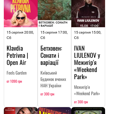
15 серпня 20:00,
15 серпня 17:00,
15 серпня 15:00,
Сб
Сб
Сб
Klavdia
Бетховен:
IVAN
Petrivna |
Сонати і
LIULENOV у
Open Air
варіації
Межигір'я
«Weekend
Feels Garden
Київський
Park»
Будинок вчених
от 1090 грн
НАН України
Межигір'я
«Weekend Park»
от 300 грн
от 300 грн