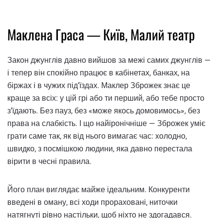
Маклена Граса — Київ, Малий театр
Закон джунглів давно вийшов за межі самих джунглів —
і тепер він спокійно працює в кабінетах, банках, на
біржах і в чужих під’їздах. Маклер Зброжек знає це
краще за всіх: у цій грі або ти перший, або тебе просто
з’їдають. Без пауз, без «може якось домовимось», без
права на слабкість. І що найіронічніше — Зброжек уміє
грати саме так, як від нього вимагає час: холодно,
швидко, з посмішкою людини, яка давно перестала
вірити в чесні правила.
Його план виглядає майже ідеальним. Конкуренти
введені в оману, всі ходи прораховані, ниточки
натягнуті рівно настільки, щоб ніхто не здогадався.