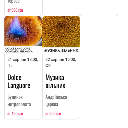
тераса
от 690 грн
21 серпня 18:00,
22 серпня 19:00,
Пт
Сб
Dolce
Музика
Languore
вільних
Будинок
Андріївська
митрополита
церква
от 450 грн
от 500 грн