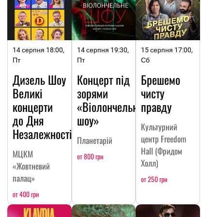
14 серпня 18:00,
14 серпня 19:30,
15 серпня 17:00,
Пт
Пт
Сб
Дизель Шоу
Концерт під
Брешемо
Великі
зорями
чисту
концерти
«Віолончельне
правду
до Дня
шоу»
Культурний
Незалежності
центр Freedom
Планетарій
Hall (Фридом
МЦКМ
от 800 грн
Холл)
«Жовтневий
палац»
от 250 грн
от 400 грн