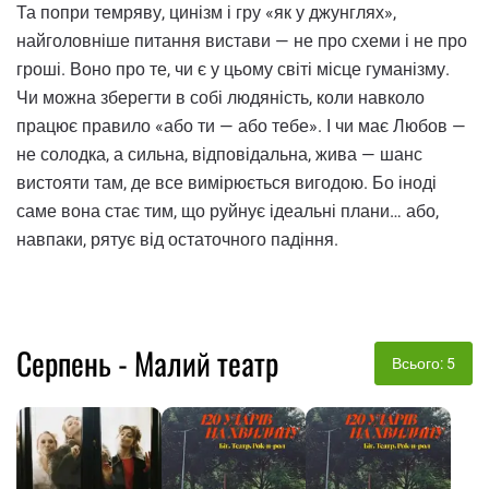
Та попри темряву, цинізм і гру «як у джунглях»,
найголовніше питання вистави — не про схеми і не про
гроші. Воно про те, чи є у цьому світі місце гуманізму.
Чи можна зберегти в собі людяність, коли навколо
працює правило «або ти — або тебе». І чи має Любов —
не солодка, а сильна, відповідальна, жива — шанс
вистояти там, де все вимірюється вигодою. Бо іноді
саме вона стає тим, що руйнує ідеальні плани… або,
навпаки, рятує від остаточного падіння.
Серпень - Малий театр
Всього: 5