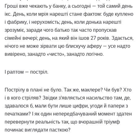
Гроші вже чекають у банку, а сьогодні — той самий день
ікс. День, коли мрія нарешті стане фактом: буде куплено
і фабрику, і нерухомість; день, коли донька нарешті
зрозуміє, заради чого батько так часто пропускав
сімейні вечері; день, на який він ішов 27 років. Здається,
нічого не може зірвати цю блискучу аферу — усе надто
вивірено, занадто «чисто», занадто логічно.
І раптом — постріл.
Пострілу в плані не було. Так же, маклере? Чи був? Хто
і в кого стріляв? Звідки з’являється насильство там, де,
здавалося б, мали бути лише цифри, угоди й папери з
печатками? І як один непередбачуваний момент здатен
перевернути реальність так, що вчорашній тріумф
починає виглядати пасткою?