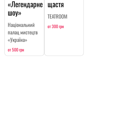
«Легендарне
щастя
шоу»
TEATROOM
Національний
от 300 грн
палац мистецтв
«Україна»
от 500 грн