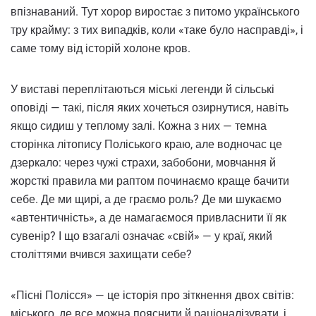
впізнаваний. Тут хорор виростає з питомо українського
тру крайму: з тих випадків, коли «таке було насправді», і
саме тому від історій холоне кров.
У виставі переплітаються міські легенди й сільські
оповіді — такі, після яких хочеться озирнутися, навіть
якщо сидиш у теплому залі. Кожна з них — темна
сторінка літопису Поліського краю, але водночас це
дзеркало: через чужі страхи, забобони, мовчання й
жорсткі правила ми раптом починаємо краще бачити
себе. Де ми щирі, а де граємо роль? Де ми шукаємо
«автентичність», а де намагаємося привласнити її як
сувенір? І що взагалі означає «свій» — у краї, який
століттями вчився захищати себе?
«Пісні Полісся» — це історія про зіткнення двох світів:
міського, де все можна пояснити й раціоналізувати, і