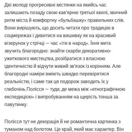
Дві молоді прогресивні містянки на якийсь час
залишають позаду свою кав’ярню третьої хвилі, звичний
ритм міста й комфортну «бульбашку» правильних слів.
Вони вирішують, що досить читати про традицію в
соцмережах і дивитися на вишивку як на красивий
візерунок у стрічці — час «іти в народ». Їхня мета
звучить благородно: знайти скарби декоративно-
ужиткового мистецтва, розібратися з власною
ідентичністю й відчути живий зв’язок із корінням. Але
благородні наміри вміють швидко перевірятися
реальністю, і саме так ця подорож заводить їх у
глибочінь Полісся — туди, де межа між «етнографічною
експедицією» і випробуванням на щирість тонша за
павутинку.
Полісся тут не декорація й не романтична картинка з
туманом над болотом. Це край, який має характер. Він