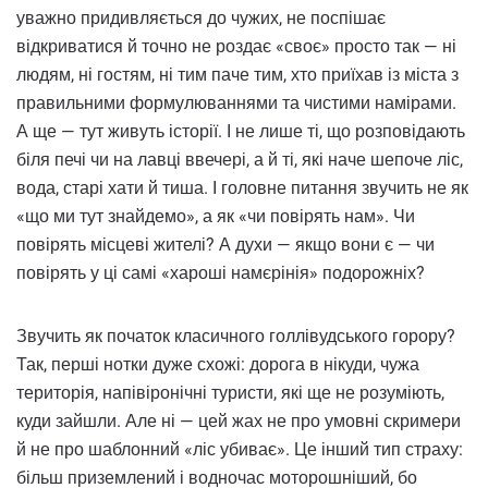
уважно придивляється до чужих, не поспішає
відкриватися й точно не роздає «своє» просто так — ні
людям, ні гостям, ні тим паче тим, хто приїхав із міста з
правильними формулюваннями та чистими намірами.
А ще — тут живуть історії. І не лише ті, що розповідають
біля печі чи на лавці ввечері, а й ті, які наче шепоче ліс,
вода, старі хати й тиша. І головне питання звучить не як
«що ми тут знайдемо», а як «чи повірять нам». Чи
повірять місцеві жителі? А духи — якщо вони є — чи
повірять у ці самі «хароші намєрінія» подорожніх?
Звучить як початок класичного голлівудського горору?
Так, перші нотки дуже схожі: дорога в нікуди, чужа
територія, напівіронічні туристи, які ще не розуміють,
куди зайшли. Але ні — цей жах не про умовні скримери
й не про шаблонний «ліс убиває». Це інший тип страху:
більш приземлений і водночас моторошніший, бо