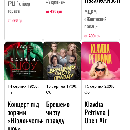
«Україна»
ТРЦ Гулівер
тераса
МЦКМ
от 490 грн
«Жовтневий
от 690 грн
палац»
от 400 грн
14 серпня 19:30,
15 серпня 17:00,
15 серпня 20:00,
Пт
Сб
Сб
Концерт під
Брешемо
Klavdia
зорями
чисту
Petrivna |
«Віолончельне
правду
Open Air
шоу»