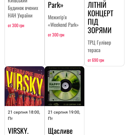
Київський
Park»
ЛІТНІЙ
Будинок вчених
КОНЦЕРТ
НАН України
Межигір'я
ПІД
«Weekend Park»
от 300 грн
ЗОРЯМИ
от 300 грн
ТРЦ Гулівер
тераса
от 690 грн
21 серпня 18:00,
21 серпня 19:00,
Пт
Пт
VIRSKY.
Щасливе