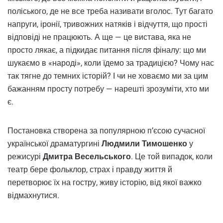
поліського, де не все треба називати вголос. Тут багато
напруги, іронії, тривожних натяків і відчуття, що прості
відповіді не працюють. А ще — це вистава, яка не
просто лякає, а підкидає питання після фіналу: що ми
шукаємо в «народі», коли їдемо за традицією? Чому нас
так тягне до темних історій? І чи не ховаємо ми за цим
бажанням просту потребу — нарешті зрозуміти, хто ми
є.
Постановка створена за популярною п’єсою сучасної
української драматургині
Людмили Тимошенко
у
режисурі
Дмитра Весельського
. Це той випадок, коли
театр бере фольклор, страх і правду життя й
перетворює їх на гостру, живу історію, від якої важко
відмахнутися.