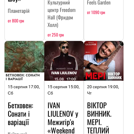
Культурний
Feels Garden
центр Freedom
Планетарій
от 1090 грн
Hall (Фридом
от 800 грн
Холл)
от 250 грн
15 серпня 17:00,
15 серпня 15:00,
20 серпня 19:00,
Сб
Сб
Чт
Бетховен:
IVAN
ВІКТОР
Сонати і
LIULENOV у
ВИННИК.
варіації
Межигір'я
МЕРІ.
«Weekend
ТЕПЛИЙ