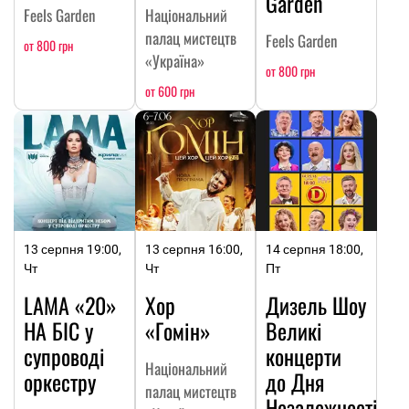
Garden
Feels Garden
Національний
палац мистецтв
Feels Garden
от 800 грн
«Україна»
от 800 грн
от 600 грн
13 серпня 19:00,
13 серпня 16:00,
14 серпня 18:00,
Чт
Чт
Пт
LAMA «20»
Хор
Дизель Шоу
НА БІС у
«Гомін»
Великі
супроводі
концерти
Національний
оркестру
до Дня
палац мистецтв
Незалежності