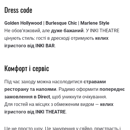
Dress code
Golden Hollywood | Burlesque Chic | Marlene Style
Не обов’язковий, але
дуже бажаний
. У INKI THEATRE
цінують стиль: гості в дрескоді отримують
келих
ігристого від INKI BAR
.
Комфорт і сервіс
Під час заходу можна насолодитися
стравами
ресторану та напоями
. Радимо оформити
попереднє
замовлення в Direct
, щоб уникнути очікування.
Для гостей на місцях з обмеженим видом —
келих
ігристого від INKI THEATRE
.
Це не просто шоу. Це занурення у сяйво, пристрасть і