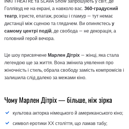
INKI THEATRE та SLAVA Show запрошують у світ, де
Голлівуд не на екрані, а навколо вас.
360-градусний
театр
, ігристе, епатаж, розкіш і гламур — тут немає
дистанції між сценою та глядачем. Ви опиняєтесь
у
самому центрі подій
, де свобода — не декорація, а
головний герой вечора.
Це шоу присвячене
Марлен Дітріх
— жінці, яка стала
легендою ще за життя. Вона змінила уявлення про
жіночність і стиль, обрала свободу замість компромісів і
залишила слід далеко за межами кіно.
Чому Марлен Дітріх — більше, ніж зірка
культова акторка німецького й американського кіно;
символ еротики ХХ століття, що ламав табу;