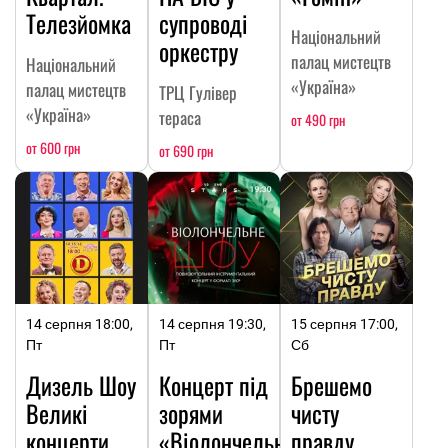
Телезйомка
супроводі
Національний
оркестру
палац мистецтв
Національний
«Україна»
палац мистецтв
ТРЦ Гулівер
«Україна»
тераса
от 490 грн
от 600 грн
от 690 грн
14 серпня 18:00,
14 серпня 19:30,
15 серпня 17:00,
Пт
Пт
Сб
Дизель Шоу
Концерт під
Брешемо
Великі
зорями
чисту
концерти
«Віолончельне
правду