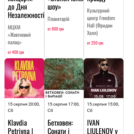
до Дня
шоу»
Культурний
Незалежності
центр Freedom
Планетарій
Hall (Фридом
МЦКМ
от 800 грн
Холл)
«Жовтневий
палац»
от 250 грн
от 400 грн
15 серпня 20:00,
15 серпня 17:00,
15 серпня 15:00,
Сб
Сб
Сб
Klavdia
Бетховен:
IVAN
Petrivna |
Сонати і
LIULENOV у