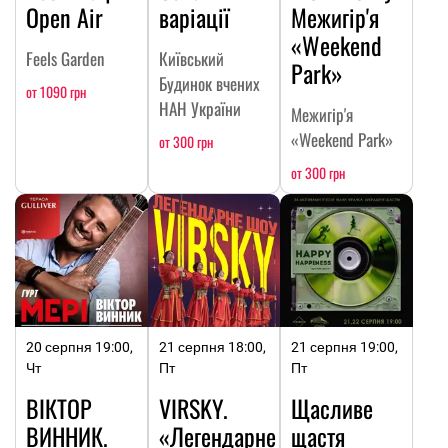
Open Air
варіації
Межигір'я
«Weekend
Feels Garden
Київський
Park»
Будинок вчених
от 1090 грн
НАН України
Межигір'я
«Weekend Park»
от 300 грн
от 300 грн
20 серпня 19:00,
21 серпня 18:00,
21 серпня 19:00,
Чт
Пт
Пт
ВІКТОР
VIRSKY.
Щасливе
ВИННИК.
«Легендарне
щастя