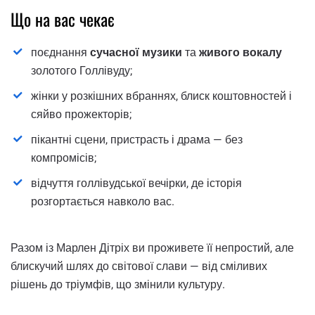
Що на вас чекає
поєднання
сучасної музики
та
живого вокалу
золотого Голлівуду;
жінки у розкішних вбраннях, блиск коштовностей і
сяйво прожекторів;
пікантні сцени, пристрасть і драма — без
компромісів;
відчуття голлівудської вечірки, де історія
розгортається навколо вас.
Разом із Марлен Дітріх ви проживете її непростий, але
блискучий шлях до світової слави — від сміливих
рішень до тріумфів, що змінили культуру.