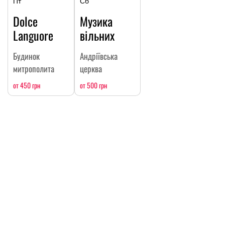
Пт
Сб
Dolce
Музика
Languore
вільних
Будинок
Андріївська
митрополита
церква
от 450 грн
от 500 грн