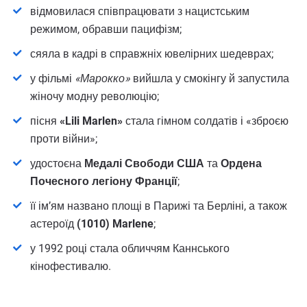
відмовилася співпрацювати з нацистським
режимом, обравши пацифізм;
сяяла в кадрі в справжніх ювелірних шедеврах;
у фільмі
«Марокко»
вийшла у смокінгу й запустила
жіночу модну революцію;
пісня
«Lili Marlen»
стала гімном солдатів і «зброєю
проти війни»;
удостоєна
Медалі Свободи США
та
Ордена
Почесного легіону Франції
;
її ім’ям названо площі в Парижі та Берліні, а також
астероїд
(1010) Marlene
;
у 1992 році стала обличчям Каннського
кінофестивалю.