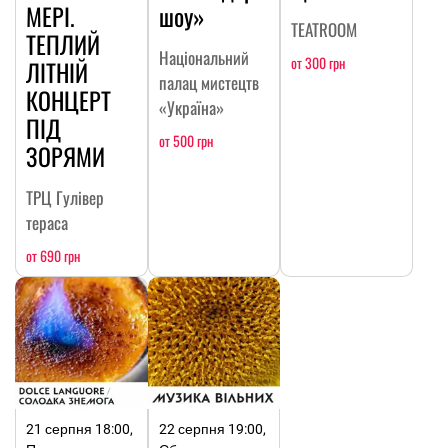
МЕРІ.
шоу»
TEATROOM
ТЕПЛИЙ
Національний
от 300 грн
ЛІТНІЙ
палац мистецтв
КОНЦЕРТ
«Україна»
ПІД
от 500 грн
ЗОРЯМИ
ТРЦ Гулівер
тераса
от 690 грн
21 серпня 18:00,
22 серпня 19:00,