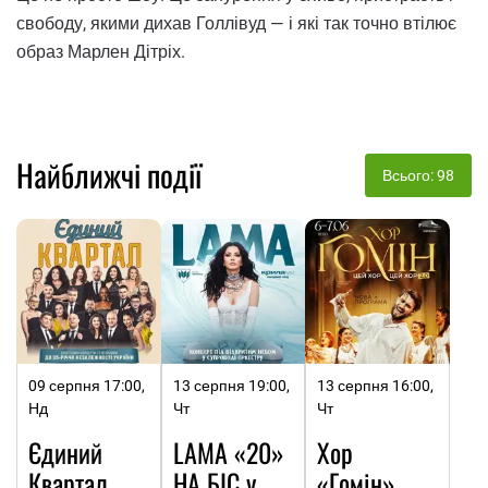
свободу, якими дихав Голлівуд — і які так точно втілює
образ Марлен Дітріх.
Найближчі події
Всього: 98
09 серпня 17:00,
13 серпня 19:00,
13 серпня 16:00,
Нд
Чт
Чт
Єдиний
LAMA «20»
Хор
Квартал.
НА БІС у
«Гомін»