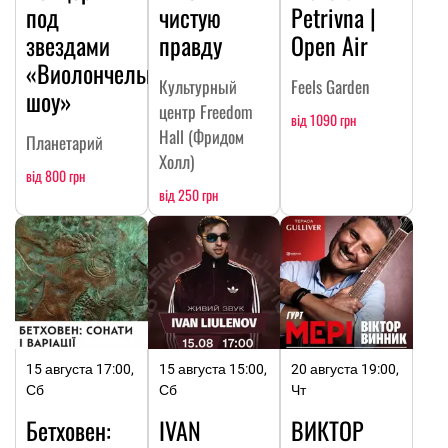
под
чистую
Petrivna |
звездами
правду
Open Air
«Виолончельное
Культурный
Feels Garden
шоу»
центр Freedom
від 1090 грн
Hall (Фридом
Планетарий
Холл)
від 800 грн
від 250 грн
15 августа 17:00,
15 августа 15:00,
20 августа 19:00,
Сб
Сб
Чт
Бетховен:
IVAN
ВИКТОР