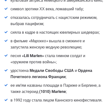
культовая актриса немецкого и американского кино;
символ эротики ХХ века, ломавший табу;
отказалась сотрудничать с нацистским режимом,
выбрав пацифизм;
сияла в кадре в настоящих ювелирных шедеврах;
в фильме
«Марокко»
вышла в смокинге и
запустила женскую модную революцию;
песня
«Lili Marlen»
стала гимном солдат и
«оружием против войны»;
удостоена
Медали Свободы США
и
Ордена
Почетного легиона Франции
;
ее им’ям названы площади в Париже и Берлине, а
также астероид
(1010) Marlene
;
в 1992 году стала лицом Каннского кинофестиваля.