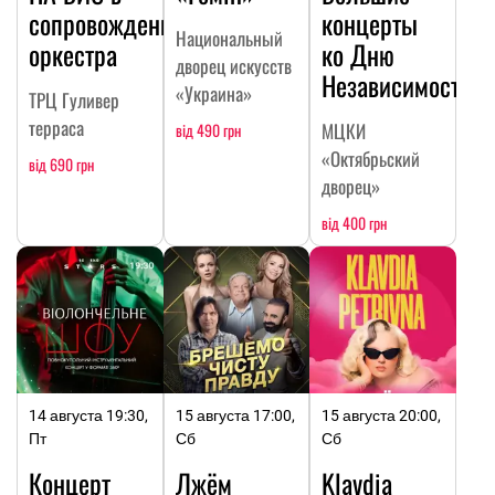
сопровождении
концерты
Национальный
оркестра
ко Дню
дворец искусств
Независимости
«Украина»
ТРЦ Гуливер
терраса
МЦКИ
від 490 грн
«Октябрьский
від 690 грн
дворец»
від 400 грн
14 августа 19:30,
15 августа 17:00,
15 августа 20:00,
Пт
Сб
Сб
Концерт
Лжём
Klavdia