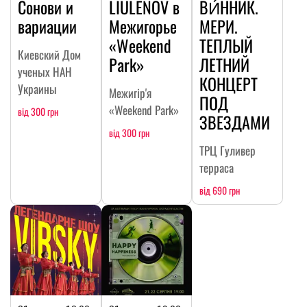
Сонови и
LIULENOV в
ВИ́ННИК.
вариации
Межигорье
МЕРИ.
«Weekend
ТЕПЛЫЙ
Киевский Дом
Park»
ЛЕТНИЙ
ученых НАН
КОНЦЕРТ
Украины
Межигір'я
ПОД
«Weekend Park»
від 300 грн
ЗВЕЗДАМИ
від 300 грн
ТРЦ Гуливер
терраса
від 690 грн