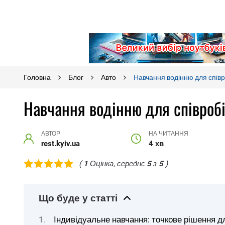
Головна
Блог
Авто
Навчання водінню для співро
Навчання водінню для співробі
АВТОР
НА ЧИТАННЯ
rest.kyiv.ua
4 хв
(
1
Оцінка, середнє
5
з
5
)
Що буде у статті
Індивідуальне навчання: точкове рішення д