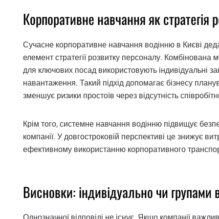
Корпоративне навчання як стратегія 
Сучасне корпоративне навчання водінню в Києві дедал
елемент стратегії розвитку персоналу. Комбінована мо
для ключових посад використовують індивідуальні заня
навантаження. Такий підхід допомагає бізнесу планув
зменшує ризики простоїв через відсутність співробітн
Крім того, системне навчання водінню підвищує безпе
компанії. У довгостроковій перспективі це знижує вит
ефективному використанню корпоративного транспор
Висновки: індивідуально чи групами в
Однозначної відповіді не існує. Якщо компанії важли