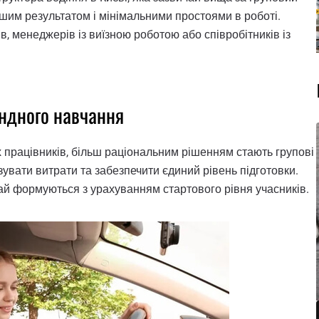
шим результатом і мінімальними простоями в роботі.
в, менеджерів із виїзною роботою або співробітників із
андного навчання
ох працівників, більш раціональним рішенням стають групові
зувати витрати та забезпечити єдиний рівень підготовки.
чай формуються з урахуванням стартового рівня учасників.