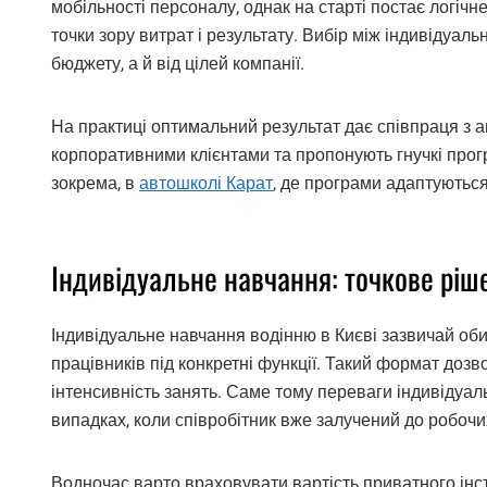
мобільності персоналу, однак на старті постає логіч
точки зору витрат і результату. Вибір між індивідуа
бюджету, а й від цілей компанії.
На практиці оптимальний результат дає співпраця з а
корпоративними клієнтами та пропонують гнучкі про
зокрема, в
автошколі Карат
, де програми адаптуються
Індивідуальне навчання: точкове ріш
Індивідуальне навчання водінню в Києві зазвичай об
працівників під конкретні функції. Такий формат доз
інтенсивність занять. Саме тому переваги індивідуаль
випадках, коли співробітник вже залучений до робочи
Водночас варто враховувати вартість приватного інст