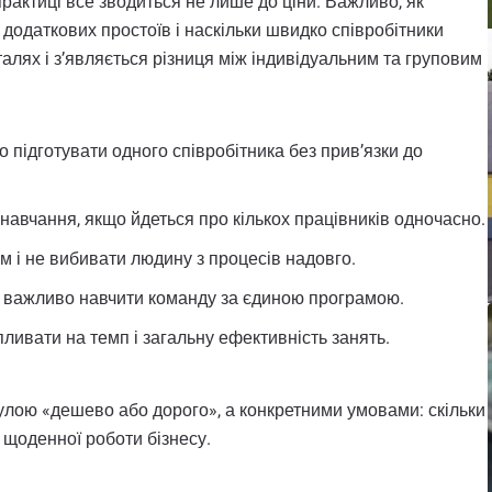
рактиці все зводиться не лише до ціни. Важливо, як
 додаткових простоїв і наскільки швидко співробітники
алях і з’являється різниця між індивідуальним та груповим
о підготувати одного співробітника без прив’язки до
авчання, якщо йдеться про кількох працівників одночасно.
 і не вибивати людину з процесів надовго.
нії важливо навчити команду за єдиною програмою.
пливати на темп і загальну ефективність занять.
улою «дешево або дорого», а конкретними умовами: скільки
я щоденної роботи бізнесу.