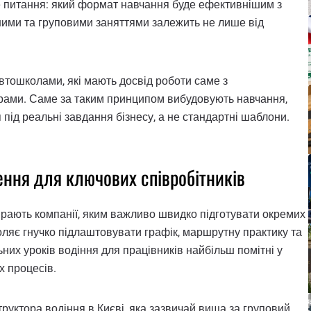
не питання: який формат навчання буде ефективнішим з
льними та груповими заняттями залежить не лише від
втошколами, які мають досвід роботи саме з
грами. Саме за таким принципом вибудовують навчання,
 під реальні завдання бізнесу, а не стандартні шаблони.
ення для ключових співробітників
ирають компанії, яким важливо швидко підготувати окремих
воляє гнучко підлаштовувати графік, маршрутну практику та
них уроків водіння для працівників найбільш помітні у
х процесів.
руктора водіння в Києві, яка зазвичай вища за груповий