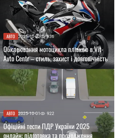
АВТО
2025-10-02
936
Обклеювання мотоцикла плівкою в Vit-
Avto Centr – стиль, захист і довговічність
АВТО
2025-10-01
922
Офіційні тести ПДР України 2025
онлайн: підготовка та проходження