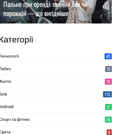
Пальне при оренді: повний бак чи
порожній — що вигідніше
Категорії
42
Технології
73
Лікбез
15
Життя
115
Київ
27
Android
14
Спорт та фітнес
9
Свята