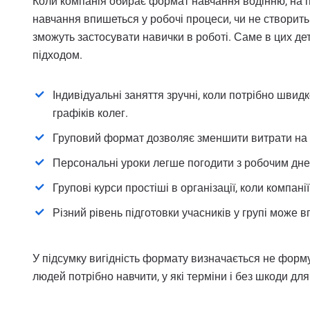
Коли компанія обирає формат навчання водінню, на п
навчання впишеться у робочі процеси, чи не створить
зможуть застосувати навички в роботі. Саме в цих дет
підходом.
Індивідуальні заняття зручні, коли потрібно швидк
графіків колег.
Груповий формат дозволяє зменшити витрати на н
Персональні уроки легше погодити з робочим днем
Групові курси простіші в організації, коли компа
Різний рівень підготовки учасників у групі може в
У підсумку вигідність формату визначається не форм
людей потрібно навчити, у які терміни і без шкоди дл