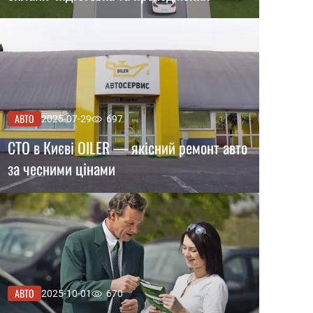
АВТО
2025-07-29
697
СТО в Києві OILER — якісний ремонт авто
за чесними цінами
АВТО
2025-10-01
670