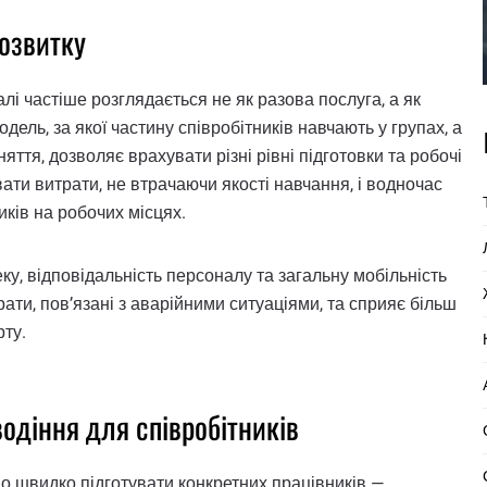
розвитку
і частіше розглядається не як разова послуга, а як
дель, за якої частину співробітників навчають у групах, а
ття, дозволяє врахувати різні рівні підготовки та робочі
ати витрати, не втрачаючи якості навчання, і водночас
иків на робочих місцях.
ку, відповідальність персоналу та загальну мобільність
рати, пов’язані з аварійними ситуаціями, та сприяє більш
ту.
одіння для співробітників
во швидко підготувати конкретних працівників —