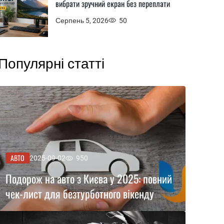
вибрати зручний екран без переплати
Серпень 5, 2026
50
Популярні статті
АВТО
2025-09-02
950
Подорож на авто з Києва у 2025: повний
чек-лист для безтурботного вікенду