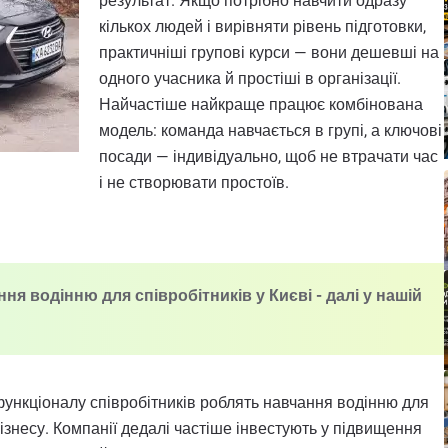
результат. Якщо потрібно навчити одразу
кількох людей і вирівняти рівень підготовки,
практичніші групові курси — вони дешевші на
одного учасника й простіші в організації.
Найчастіше найкраще працює комбінована
модель: команда навчається в групі, а ключові
посади — індивідуально, щоб не втрачати час
і не створювати простоїв.
ня водінню для співробітників у Києві - далі у нашій
функціоналу співробітників роблять навчання водінню для
ізнесу. Компанії дедалі частіше інвестують у підвищення