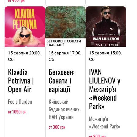
15 серпня 20:00,
15 серпня 17:00,
15 серпня 15:00,
Сб
Сб
Сб
Klavdia
Бетховен:
IVAN
Petrivna |
Сонати і
LIULENOV у
Open Air
варіації
Межигір'я
«Weekend
Feels Garden
Київський
Park»
Будинок вчених
от 1090 грн
НАН України
Межигір'я
«Weekend Park»
от 300 грн
от 300 грн