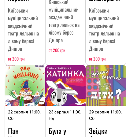
Київський
муніципальний
Київський
Київський
академічний
муніципальний
муніципальний
театр ляльок на
академічний
академічний
лівому березі
театр ляльок на
театр ляльок на
Дніпра
лівому березі
лівому березі
Дніпра
Дніпра
от 200 грн
от 200 грн
от 200 грн
22 серпня 11:00,
23 серпня 11:00,
29 серпня 11:00,
Сб
Нд
Сб
Пан
Була у
Звідки