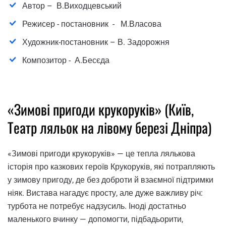
Автор – В.Виходцевський
Режисер - постановник - М.Власова
Художник-постановник – В. Задорожня
Композитор - А.Бесєда
«Зимові пригоди крукоруків» (Київ,
Театр ляльок на лівому березі Дніпра)
«Зимові пригоди крукоруків» — це тепла лялькова
історія про казкових героїв Крукоруків, які потрапляють
у зимову пригоду, де без доброти й взаємної підтримки
ніяк. Вистава нагадує просту, але дуже важливу річ:
турбота не потребує надзусиль. Іноді достатньо
маленького вчинку — допомогти, підбадьорити,