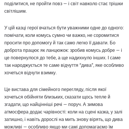
поділитися, не пройти повз — і світ навколо стає трішки
світлішим.
У цій казці герої вчаться бути уважними одне до одного:
помічати, коли комусь сумно чи важко, не соромитися
просити про допомогу й так само легко її давати. Бо
доброта працює як ланцюжок: зробив комусь добре — і
це повернулося до тебе, а ще надихнуло інших. І саме
так народжується те саме відчуття “дива”, яке особливо
хочеться відчути взимку.
Це вистава для сімейного перегляду, після якої
хочеться обійняти близьких, сказати щось тепле й
згадати, що найцінніші речі — поруч. А зимова
атмосфера додає чарівності: коли на сцені казка, у залі
затишно, і навіть дорослі на мить знову вірять, що дива
можливі — особливо якщо ми самі допомагаємо їм