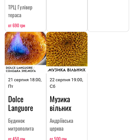
ТРЦ Гулівер
тераса
от 690 грн
21 серпня 18:00,
22 серпня 19:00,
Пт
Сб
Dolce
Музика
Languore
вільних
Будинок
Андріївська
митрополита
церква
от 450 грн
от 500 грн