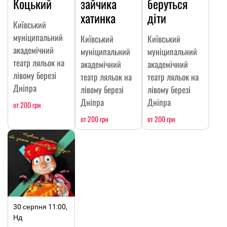
Коцький
зайчика
беруться
хатинка
діти
Київський
муніципальний
Київський
Київський
академічний
муніципальний
муніципальний
театр ляльок на
академічний
академічний
лівому березі
театр ляльок на
театр ляльок на
Дніпра
лівому березі
лівому березі
Дніпра
Дніпра
от 200 грн
от 200 грн
от 200 грн
30 серпня 11:00,
Нд