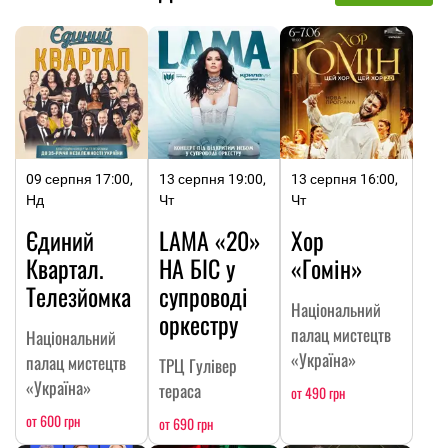
09 серпня 17:00,
13 серпня 19:00,
13 серпня 16:00,
Нд
Чт
Чт
Єдиний
LAMA «20»
Хор
Квартал.
НА БІС у
«Гомін»
Телезйомка
супроводі
Національний
оркестру
палац мистецтв
Національний
«Україна»
палац мистецтв
ТРЦ Гулівер
«Україна»
тераса
от 490 грн
от 600 грн
от 690 грн