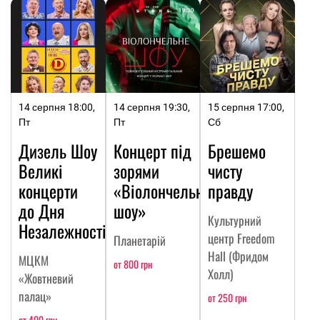
14 серпня 18:00,
14 серпня 19:30,
15 серпня 17:00,
Пт
Пт
Сб
Дизель Шоу
Концерт під
Брешемо
Великі
зорями
чисту
концерти
«Віолончельне
правду
до Дня
шоу»
Культурний
Незалежності
центр Freedom
Планетарій
Hall (Фридом
МЦКМ
от 800 грн
Холл)
«Жовтневий
палац»
от 250 грн
от 400 грн