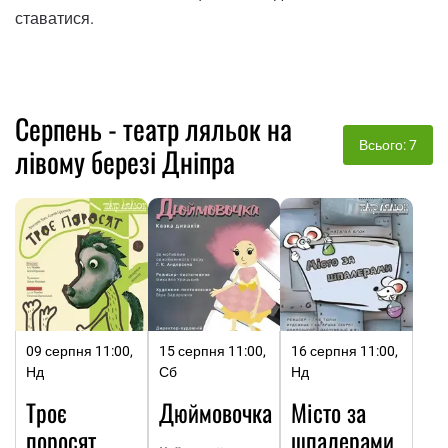
ставатися.
Серпень - театр ляльок на
Всього: 7
лівому березі Дніпра
09 серпня 11:00,
15 серпня 11:00,
16 серпня 11:00,
Нд
Сб
Нд
Троє
Дюймовочка
Місто за
поросят
шпалерами