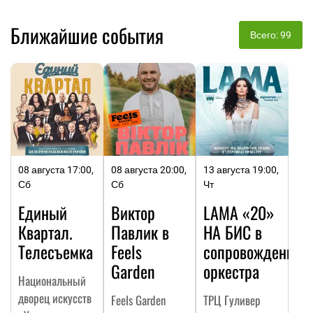
Ближайшие события
Всего: 99
08 августа 17:00,
08 августа 20:00,
13 августа 19:00,
Сб
Сб
Чт
Единый
Виктор
LAMA «20»
Квартал.
Павлик в
НА БИC в
Телесъемка
Feels
сопровождении
Garden
оркестра
Национальный
дворец искусств
Feels Garden
ТРЦ Гуливер