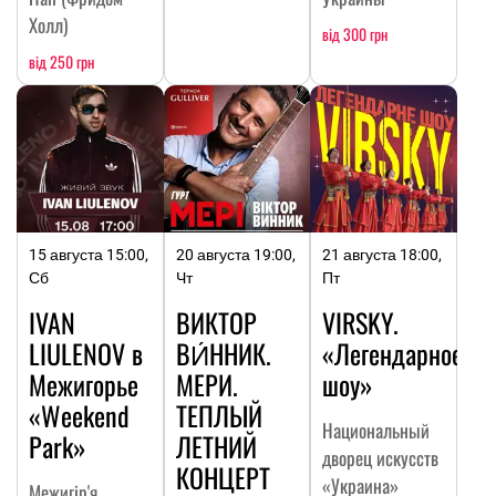
Холл)
від 300 грн
від 250 грн
15 августа 15:00,
20 августа 19:00,
21 августа 18:00,
Сб
Чт
Пт
IVAN
ВИКТОР
VIRSKY.
LIULENOV в
ВИ́ННИК.
«Легендарное
Межигорье
МЕРИ.
шоу»
«Weekend
ТЕПЛЫЙ
Национальный
Park»
ЛЕТНИЙ
дворец искусств
КОНЦЕРТ
«Украина»
Межигір'я