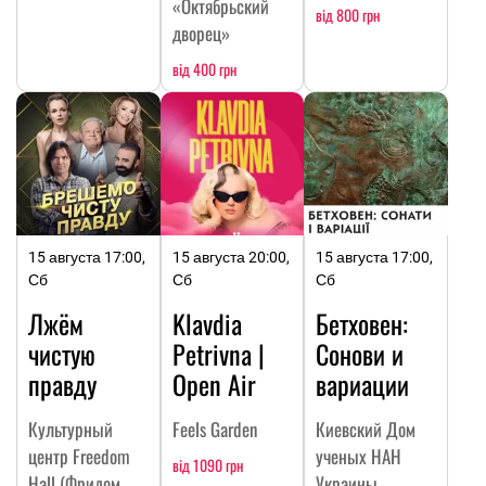
«Октябрьский
від 800 грн
дворец»
від 400 грн
15 августа 17:00,
15 августа 20:00,
15 августа 17:00,
Сб
Сб
Сб
Лжём
Klavdia
Бетховен:
чистую
Petrivna |
Сонови и
правду
Open Air
вариации
Культурный
Feels Garden
Киевский Дом
центр Freedom
ученых НАН
від 1090 грн
Hall (Фридом
Украины