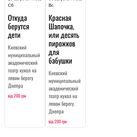
Сб
Вс
Откуда
Красная
берутся
Шапочка,
дети
или десять
пирожков
Киевский
для
муниципальный
бабушки
академический
театр кукол на
Киевский
левом берегу
муниципальный
Днепра
академический
театр кукол на
від 200 грн
левом берегу
Днепра
від 200 грн