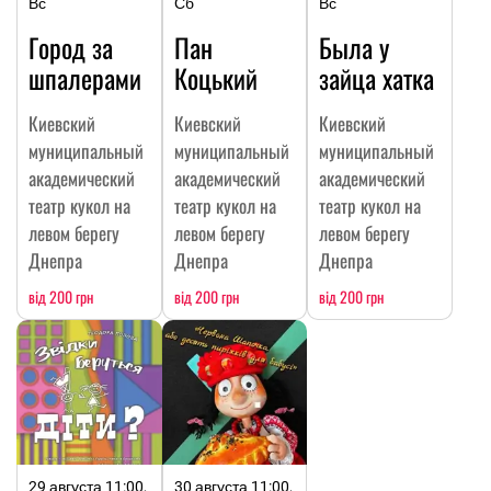
Вс
Сб
Вс
Город за
Пан
Была у
шпалерами
Коцький
зайца хатка
Киевский
Киевский
Киевский
муниципальный
муниципальный
муниципальный
академический
академический
академический
театр кукол на
театр кукол на
театр кукол на
левом берегу
левом берегу
левом берегу
Днепра
Днепра
Днепра
від 200 грн
від 200 грн
від 200 грн
29 августа 11:00,
30 августа 11:00,