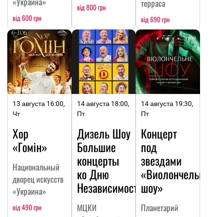
«Украина»
терраса
від 800 грн
від 600 грн
від 690 грн
13 августа 16:00,
14 августа 18:00,
14 августа 19:30,
Чт
Пт
Пт
Хор
Дизель Шоу
Концерт
«Гомін»
Большие
под
концерты
звездами
Национальный
ко Дню
«Виолончельное
дворец искусств
Независимости
шоу»
«Украина»
МЦКИ
Планетарий
від 490 грн