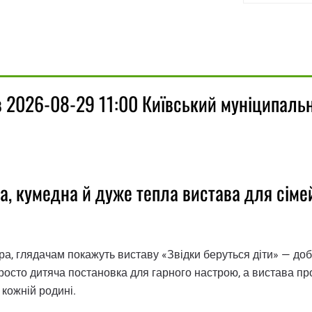
їв 2026-08-29 11:00 Київський муніципаль
ра, кумедна й дуже тепла вистава для сім
ра, глядачам покажуть виставу «Звідки беруться діти» — добр
просто дитяча постановка для гарного настрою, а вистава пр
 кожній родині.