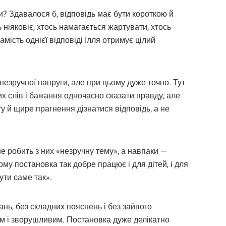
ти? Здавалося б, відповідь має бути короткою й
 ніяковіє, хтось намагається жартувати, хтось
мість однієї відповіді Ілля отримує цілий
незручної напруги, але при цьому дуже точно. Тут
их слів і бажання одночасно сказати правду, але
ту й щире прагнення дізнатися відповідь, а не
е робить з них «незручну тему», а навпаки —
ому постановка так добре працює і для дітей, і для
ути саме так».
нь, без складних пояснень і без зайвого
лим і зворушливим. Постановка дуже делікатно