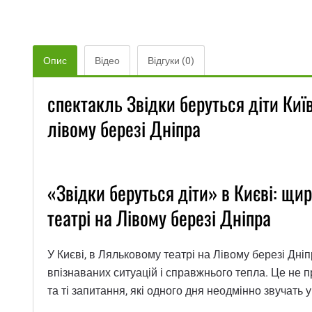
Опис
Відео
Відгуки (0)
спектакль Звідки беруться діти Ки
лівому березі Дніпра
«Звідки беруться діти» в Києві: щи
театрі на Лівому березі Дніпра
У Києві, в Ляльковому театрі на Лівому березі Дніп
впізнаваних ситуацій і справжнього тепла. Це не 
та ті запитання, які одного дня неодмінно звучать у