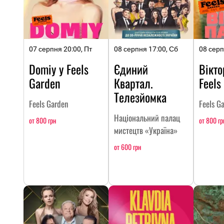
07 серпня 20:00, Пт
08 серпня 17:00, Сб
08 серп
Domiy у Feels
Єдиний
Вікто
Garden
Квартал.
Feels
Телезйомка
Feels Garden
Feels G
Національний палац
от 800 грн
от 800 гр
мистецтв «Україна»
от 600 грн