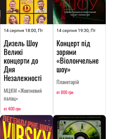
14 серпня 18:00, Пт
14 серпня 19:30, Пт
Дизель Шоу
Концерт під
Великі
зорями
концерти до
«Віолончельне
Дня
шоу»
Незалежності
Планетарій
МЦКМ «Жовтневий
от 800 грн
палац»
от 400 грн