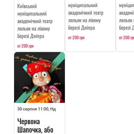
муніципальний
муніци
Київський
академічний театр
академі
муніципальний
ляльок на лівому
ляльок 
академічний театр
березі Дніпра
березі 
ляльок на лівому
березі Дніпра
от 200 грн
от 200 гр
от 200 грн
30 серпня 11:00, Нд
Червона
Шапочка, або