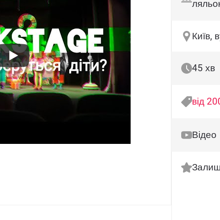
ляльок
Київ, 
45 хв
від 20
Відео
Залиш