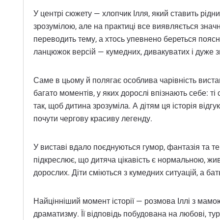
У центрі сюжету — хлопчик Ілля, який ставить рідн
зрозумілою, але на практиці все виявляється значн
переводить тему, а хтось упевнено береться поясню
ланцюжок версій — кумедних, дивакуватих і дуже 
Саме в цьому й полягає особлива чарівність вистав
багато моментів, у яких дорослі впізнають себе: т
так, щоб дитина зрозуміла. А дітям ця історія відг
почути чергову красиву легенду.
У виставі вдало поєднуються гумор, фантазія та т
підкреслює, що дитяча цікавість є нормальною, жив
дорослих. Діти сміються з кумедних ситуацій, а бат
Найцінніший момент історії — розмова Іллі з мамо
драматизму. Її відповідь побудована на любові, ту