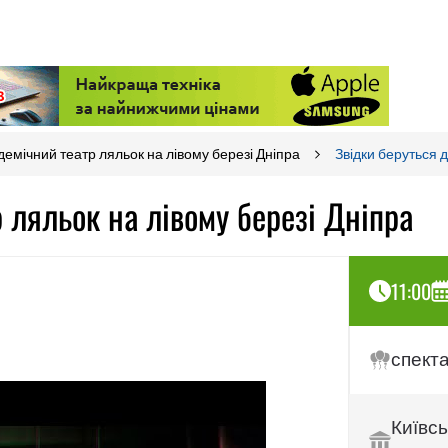
емічний театр ляльок на лівому березі Дніпра
Звідки беруться д
р ляльок на лівому березі Дніпра
11:00
спект
Київс