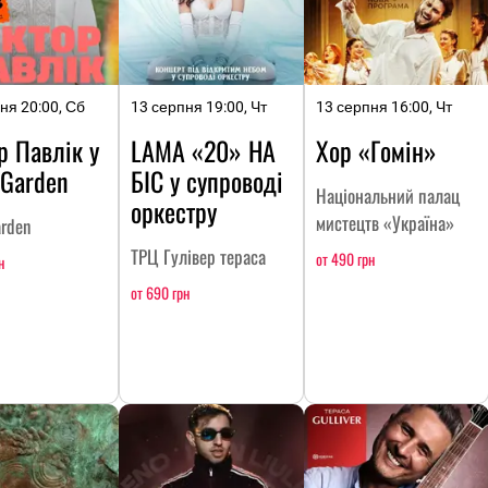
ня 20:00, Сб
13 серпня 19:00, Чт
13 серпня 16:00, Чт
р Павлік у
LAMA «20» НА
Хор «Гомін»
 Garden
БІС у супроводі
Національний палац
оркестру
мистецтв «Україна»
arden
ТРЦ Гулівер тераса
от 490 грн
н
от 690 грн