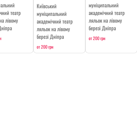
пальний
муніципальний
Київський
чний театр
академічний театр
муніципальний
на лівому
ляльок на лівому
академічний театр
Дніпра
березі Дніпра
ляльок на лівому
березі Дніпра
н
от 200 грн
от 200 грн