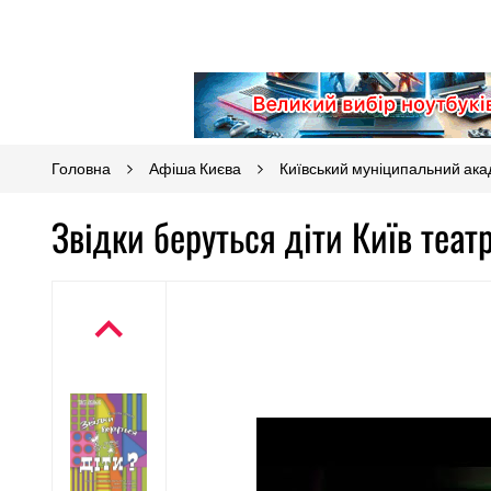
Головна
Афіша Києва
Київський муніципальний акад
Звідки беруться діти Київ теат