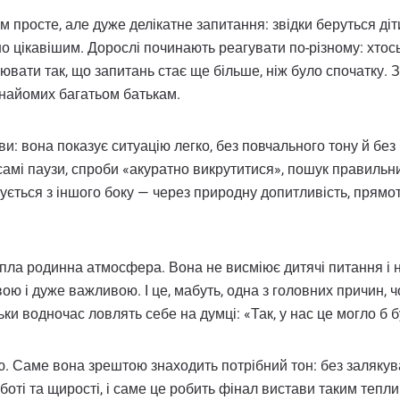
им просте, але дуже делікатне запитання: звідки беруться ді
о цікавішим. Дорослі починають реагувати по-різному: хтось
вати так, що запитань стає ще більше, ніж було спочатку. За
знайомих багатьом батькам.
и: вона показує ситуацію легко, без повчального тону й без 
і самі паузи, спроби «акуратно викрутитися», пошук правильн
укується з іншого боку — через природну допитливість, прямо
епла родинна атмосфера. Вона не висміює дитячі питання і н
ою і дуже важливою. І це, мабуть, одна з головних причин, ч
ьки водночас ловлять себе на думці: «Так, у нас це могло б б
ю. Саме вона зрештою знаходить потрібний тон: без залякува
рботі та щирості, і саме це робить фінал вистави таким теп