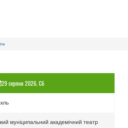
іти
29 серпня 2026, Сб
акль
ький муніципальний академічний театр