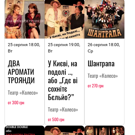
25 серпня 18:00,
25 серпня 19:00,
26 серпня 18:00,
Вт
Вт
Ср
ДВА
У Києві, на
Шантрапа
АРОМАТИ
подолі ..,
Театр «Колесо»
ТРОЯНДИ
або „Гдє ві
от 270 грн
сохнітє
Театр «Колесо»
Бєльйо?”
от 300 грн
Театр «Колесо»
от 500 грн