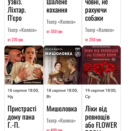
Узвіз.
Шалене
човні, не
Ліхтар.
кохання
рахуючи
П'єро
собаки
Театр «Колесо»
Театр «Колесо»
Театр «Колесо»
от 350 грн
от 270 грн
от 250 грн
16 серпня 18:00,
18 серпня 18:00,
19 серпня 18:00,
Нд
Вт
Ср
Пристрасті
Мишоловка
Ліки від
дому пана
ревнощів
Театр «Колесо»
Г.-П.
або FLOWER
от 400 грн