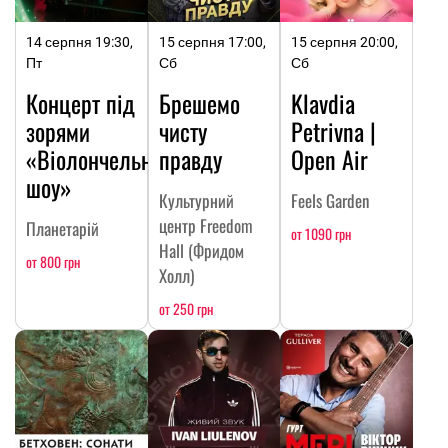
14 серпня 19:30,
15 серпня 17:00,
15 серпня 20:00,
Пт
Сб
Сб
Концерт під
Брешемо
Klavdia
зорями
чисту
Petrivna |
«Віолончельне
правду
Open Air
шоу»
Культурний
Feels Garden
центр Freedom
Планетарій
от 1090 грн
Hall (Фридом
от 800 грн
Холл)
от 250 грн