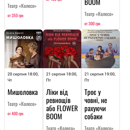
BOOM
Театр «Колесо»
Театр «Колесо»
от 350 грн
от 300 грн
20 серпня 18:00,
21 серпня 18:00,
21 серпня 19:00,
Чт
Пт
Пт
Мишоловка
Ліки від
Троє у
ревнощів
човні, не
Театр «Колесо»
або FLOWER
рахуючи
от 400 грн
BOOM
собаки
Театр «Колесо»
Театр «Колесо»