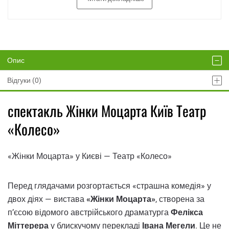
Опис
Відгуки (0)
спектакль Жінки Моцарта Київ Театр
«Колесо»
«Жінки Моцарта» у Києві — Театр «Колесо»
Перед глядачами розгортається «страшна комедія» у
двох діях — вистава
«Жінки Моцарта»
, створена за
п’єсою відомого австрійського драматурга
Фелікса
Міттерера
у блискучому перекладі
Івана Мегели
. Це не