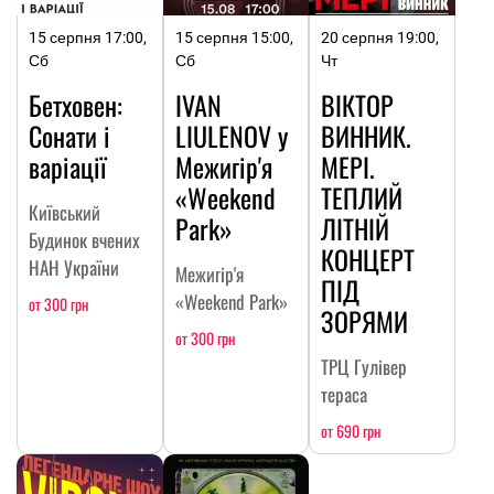
15 серпня 17:00,
15 серпня 15:00,
20 серпня 19:00,
Сб
Сб
Чт
Бетховен:
IVAN
ВІКТОР
Сонати і
LIULENOV у
ВИННИК.
варіації
Межигір'я
МЕРІ.
«Weekend
ТЕПЛИЙ
Київський
Park»
ЛІТНІЙ
Будинок вчених
КОНЦЕРТ
НАН України
Межигір'я
ПІД
«Weekend Park»
от 300 грн
ЗОРЯМИ
от 300 грн
ТРЦ Гулівер
тераса
от 690 грн