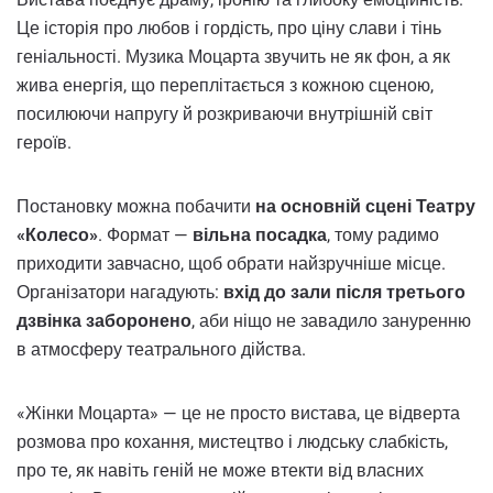
Це історія про любов і гордість, про ціну слави і тінь
геніальності. Музика Моцарта звучить не як фон, а як
жива енергія, що переплітається з кожною сценою,
посилюючи напругу й розкриваючи внутрішній світ
героїв.
Постановку можна побачити
на основній сцені Театру
«Колесо»
. Формат —
вільна посадка
, тому радимо
приходити завчасно, щоб обрати найзручніше місце.
Організатори нагадують:
вхід до зали після третього
дзвінка заборонено
, аби ніщо не завадило зануренню
в атмосферу театрального дійства.
«Жінки Моцарта» — це не просто вистава, це відверта
розмова про кохання, мистецтво і людську слабкість,
про те, як навіть геній не може втекти від власних