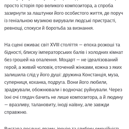
просто історія про великого композитора, а спроба
зазирнути за лаштунки його особистого життя, де поруч
із геніальною музикою вирували людські пристрасті,
ревнощі, спокуси й боротьба за визнання.
На сцені оживає світ XVIII століття — епоха розкоші та
бідності, блиску імператорських балів і холодних кімнат
без грошей на опалення. Моцарт — не ідеалізований
герой, а живий чоловік, оточений жінками, кожна з яких
залишила слід у його душі: дружина Констанція, муза,
суперниця, коханка, подруга. Вони його любили,
зраджували, обожнювали і водночас руйнували. Через
їхні очі глядач бачить не лише композитора, а й людину
— вразливу, талановиту, іноді наївну, але завжди
справжню.
Вистава поєднує драму, іронію та глибоку емоційність.