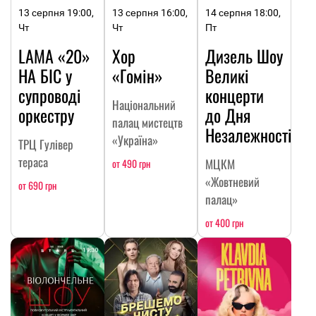
13 серпня 19:00,
13 серпня 16:00,
14 серпня 18:00,
Чт
Чт
Пт
LAMA «20»
Хор
Дизель Шоу
НА БІС у
«Гомін»
Великі
супроводі
концерти
Національний
оркестру
до Дня
палац мистецтв
Незалежності
«Україна»
ТРЦ Гулівер
тераса
МЦКМ
от 490 грн
«Жовтневий
от 690 грн
палац»
от 400 грн