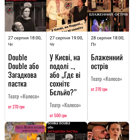
27 серпня 18:00,
27 серпня 19:00,
28 серпня 18:00,
Чт
Чт
Пт
Double
У Києві, на
Блаженний
Double або
подолі ..,
острів
Загадкова
або „Гдє ві
Театр «Колесо»
пастка
сохнітє
от 270 грн
Бєльйо?”
Театр «Колесо»
Театр «Колесо»
от 270 грн
от 500 грн