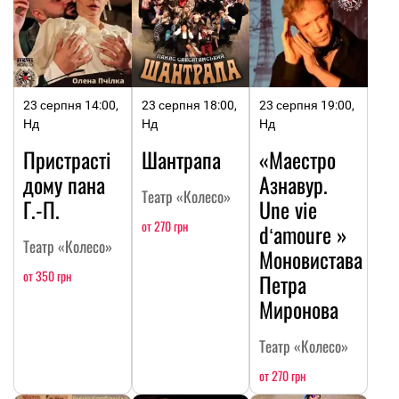
23 серпня 14:00,
23 серпня 18:00,
23 серпня 19:00,
Нд
Нд
Нд
Пристрасті
Шантрапа
«Маестро
дому пана
Азнавур.
Театр «Колесо»
Г.-П.
Une vie
от 270 грн
dʻamoure »
Театр «Колесо»
Моновистава
от 350 грн
Петра
Миронова
Театр «Колесо»
от 270 грн