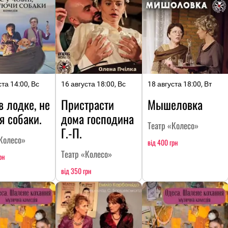
ста 14:00, Вс
16 августа 18:00, Вс
18 августа 18:00, Вт
в лодке, не
Пристрасти
Мышеловка
я собаки.
дома господина
Театр «Колесо»
Г.-П.
Колесо»
від 400 грн
Театр «Колесо»
рн
від 350 грн