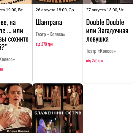
ста 19:00, Вт
26 августа 18:00, Ср
27 августа 18:00, Чт
ве, на
Шантрапа
Double Double
е .., или
или Загадочная
Театр «Колесо»
вы сохните
ловушка
від 270 грн
ё?”
Театр «Колесо»
Колесо»
від 270 грн
рн