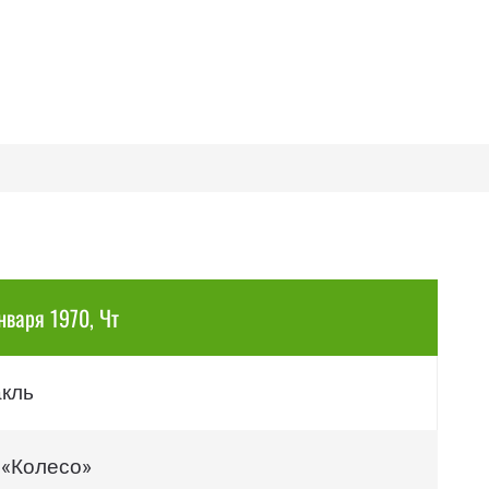
нваря 1970, Чт
акль
 «Колесо»