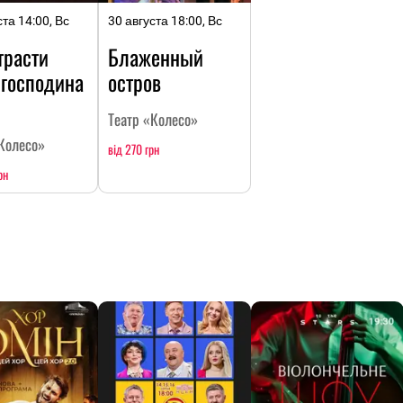
ста 14:00, Вс
30 августа 18:00, Вс
трасти
Блаженный
 господина
остров
Театр «Колесо»
Колесо»
від 270 грн
рн