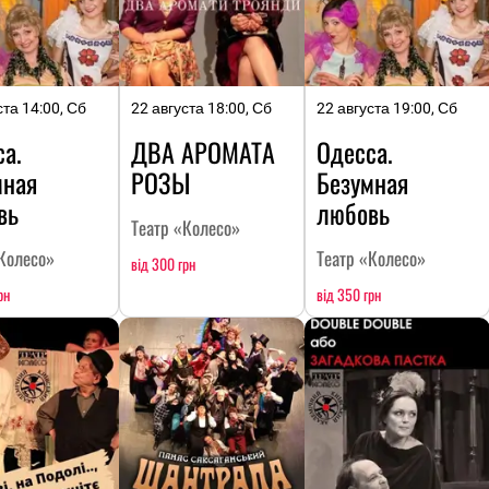
ста 14:00, Сб
22 августа 18:00, Сб
22 августа 19:00, Сб
а.
ДВА АРОМАТА
Одесса.
мная
РОЗЫ
Безумная
вь
любовь
Театр «Колесо»
Колесо»
Театр «Колесо»
від 300 грн
рн
від 350 грн