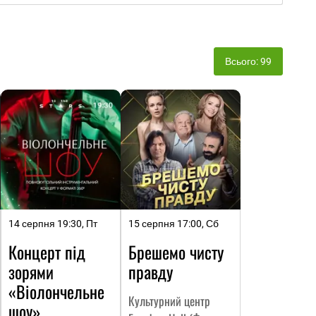
Всього: 99
14 серпня 19:30, Пт
15 серпня 17:00, Сб
Концерт під
Брешемо чисту
зорями
правду
«Віолончельне
Культурний центр
шоу»