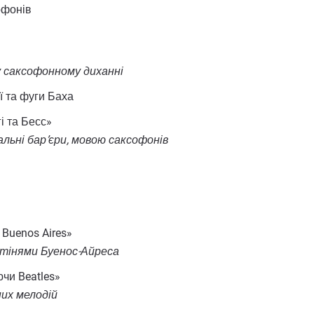
офонів
у саксофонному диханні
 та фуги Баха
і та Бесс»
альні бар’єри, мовою саксофонів
 Buenos Aires»
 тінями Буенос-Айреса
чи Beatles»
них мелодій