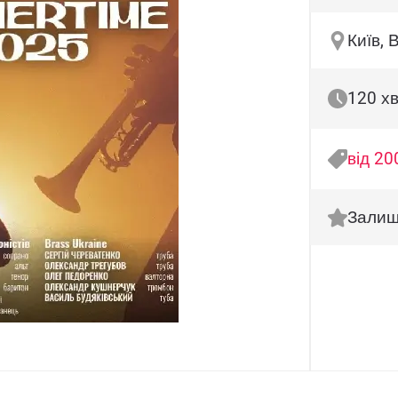
Київ, 
120 х
від 20
Залиш