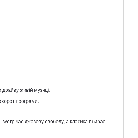
о драйву живій музиці.
оворот програми.
ть зустрічає джазову свободу, а класика вбирає