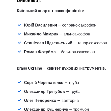
Київський квартет саксофоністів:
Юрій Василевич
— сопрано-саксофон
Михайло Мимрик
— альт-саксофон
Станіслав Нідзельський
— тенор-саксофон
Роман Фотуйма
— баритон-саксофон
Brass Ukraine – квінтет духових інструментів:
Сергій Череватенко
— труба
Олександр Трегубов
— труба
Олег Педоренко
— валторна
Олександр Кушнерчук
— тромбон