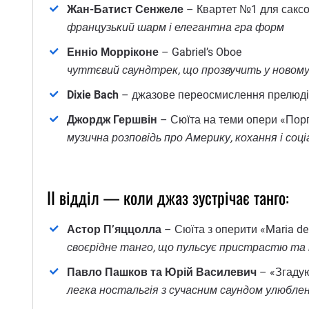
Жан-Батист Сенжеле
– Квартет №1 для сакс
французький шарм і елегантна гра форм
Енніо Морріконе
– Gabriel’s Oboe
чуттєвий саундтрек, що прозвучить у новом
Dixie Bach
– джазове переосмислення прелюдії
Джордж Гершвін
– Сюїта на теми опери «Порг
музична розповідь про Америку, кохання і соці
ІІ відділ — коли джаз зустрічає танго:
Астор П’яццолла
– Сюїта з оперити «Maria de
своєрідне танго, що пульсує пристрастю та
Павло Пашков та Юрій Василевич
– «Згадую
легка ностальгія з сучасним саундом улюбле