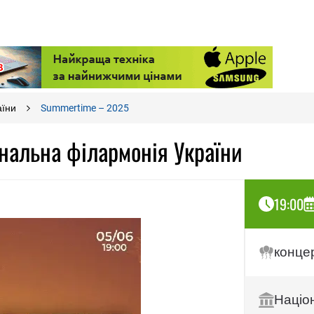
аїни
Summertime – 2025
нальна філармонія України
19:00
конце
Націо