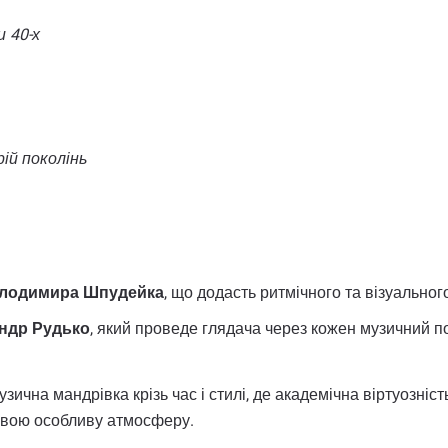
и 40-х
ій поколінь
олодимира Шпудейка
, що додасть ритмічного та візуальног
ндр Рудько
, який проведе глядача через кожен музичний п
зична мандрівка крізь час і стилі, де академічна віртуозніс
у свою особливу атмосферу.