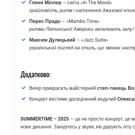
Гленн Міллер
– сюїта «In The Mood»
грайливість, ритм і натхнення джазової епох
Перес Прадо
– «Mambo Time»
ритми Латинської Америки запалюють залу!
Максим Дулицький
– «Jazz Suite»
український погляд на стиль, що змінює настр
Додатково:
Вечір прикрасить майстерний
степ-танець В
Концерт вестиме досвідчений ведучий
Олекса
SUMMERTIME – 2025
— це не просто концерт, це му
нове дихання. Зануртесь у звуки, які дарують літ