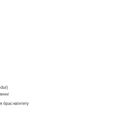
-dur)
ленні
я брас-квінтету