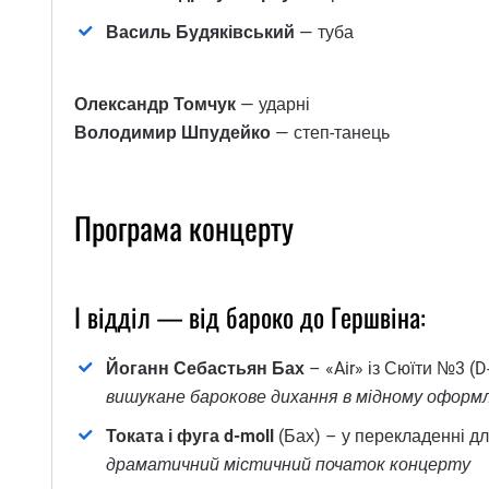
Василь Будяківський
— туба
Олександр Томчук
— ударні
Володимир Шпудейко
— степ-танець
Програма концерту
І відділ — від бароко до Гершвіна:
Йоганн Себастьян Бах
– «Air» із Сюїти №3 (D
вишукане барокове дихання в мідному оформ
Токата і фуга d-moll
(Бах) – у перекладенні дл
драматичний містичний початок концерту