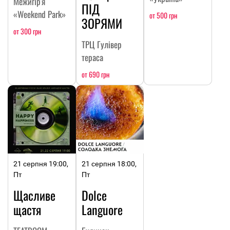
Межигір'я
ПІД
«Weekend Park»
от 500 грн
ЗОРЯМИ
от 300 грн
ТРЦ Гулівер
тераса
от 690 грн
21 серпня 19:00,
21 серпня 18:00,
Пт
Пт
Щасливе
Dolce
щастя
Languore