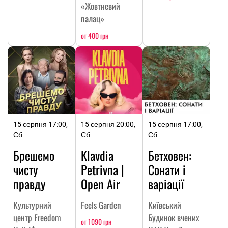
«Жовтневий
палац»
от 400 грн
15 серпня 17:00,
15 серпня 20:00,
15 серпня 17:00,
Сб
Сб
Сб
Брешемо
Klavdia
Бетховен:
чисту
Petrivna |
Сонати і
правду
Open Air
варіації
Культурний
Feels Garden
Київський
центр Freedom
Будинок вчених
от 1090 грн