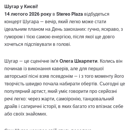
Шугар у Києві!
14 лютого 2026 року
в
Stereo Plaza
відбудеться
концерт Шугара — вечір, який легко може стати
ідеальним планом на День закоханих: гучно, яскраво, з
гумором і тією самою енергією, після якої ще довго
хочеться підспівувати в голові.
Шугар — це сценічне ім’я
Олега Шкарпети
. Колись він
починав із виконання каверів, але для першої
авторської пісні взяв псевдонім — і з того моменту його
творчість швидко почала набирати обертів. Сьогодні це
популярний артист, який уміє говорити про серйозні
речі легко: через жарти, самоіронію, танцювальний
драйв і сатиричні історії, в яких багато хто впізнає себе
або своїх знайомих.