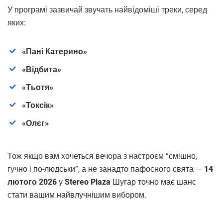
У програмі зазвичай звучать найвідоміші треки, серед
яких:
«Пані Катерино»
«Відбита»
«Тьотя»
«Токсік»
«Олєг»
Тож якщо вам хочеться вечора з настроєм “смішно,
гучно і по-людськи”, а не занадто пафосного свята —
14
лютого 2026
у
Stereo Plaza
Шугар точно має шанс
стати вашим найвлучнішим вибором.