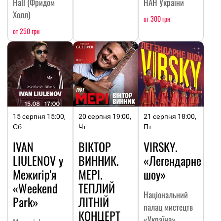
Hall (Фридом
НАН України
Холл)
от 300 грн
от 250 грн
15 серпня 15:00,
20 серпня 19:00,
21 серпня 18:00,
Сб
Чт
Пт
IVAN
ВІКТОР
VIRSKY.
LIULENOV у
ВИННИК.
«Легендарне
Межигір'я
МЕРІ.
шоу»
«Weekend
ТЕПЛИЙ
Національний
Park»
ЛІТНІЙ
палац мистецтв
КОНЦЕРТ
«Україна»