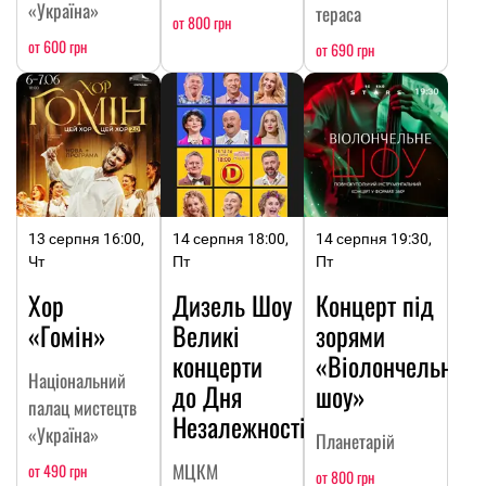
«Україна»
тераса
от 800 грн
от 600 грн
от 690 грн
13 серпня 16:00,
14 серпня 18:00,
14 серпня 19:30,
Чт
Пт
Пт
Хор
Дизель Шоу
Концерт під
«Гомін»
Великі
зорями
концерти
«Віолончельне
Національний
до Дня
шоу»
палац мистецтв
Незалежності
«Україна»
Планетарій
МЦКМ
от 490 грн
от 800 грн