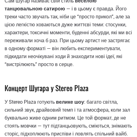
Сам Шугар називає свій стиль
веселою
танцювальною сатирою
— і в цьому є правда. Його
треки часто звучать так, ніби це “просто прикол”, але за
цією легкістю ховаються дуже життєві теми: стосунки,
характери, токсичні моменти, буденні абсурди, які ми всі
переживали хоча б раз. При цьому артист не застрягає
в одному форматі — він любить експериментувати,
підкидати неочікувані ходи й знаходити нові ідеї, які
“вистрілюють” просто в серце.
Концерт Шугара у Stereo Plaza
У Stereo Plaza готують
велике шоу
: багато світла,
сильний звук, драйвовий темп і та атмосфера, коли зал
буквально живе одним ритмом. Це той формат, де не
стоять мовчки — тут підтанцьовують, сміються, знімають
сторіс, підхоплюють приспіви і ловлять спільний вайб.