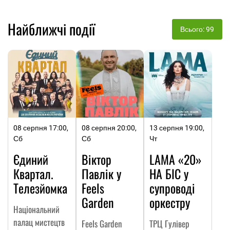
Найближчі події
Всього: 99
08 серпня 17:00,
08 серпня 20:00,
13 серпня 19:00,
Сб
Сб
Чт
Єдиний
Віктор
LAMA «20»
Квартал.
Павлік у
НА БІС у
Телезйомка
Feels
супроводі
Garden
оркестру
Національний
палац мистецтв
Feels Garden
ТРЦ Гулівер