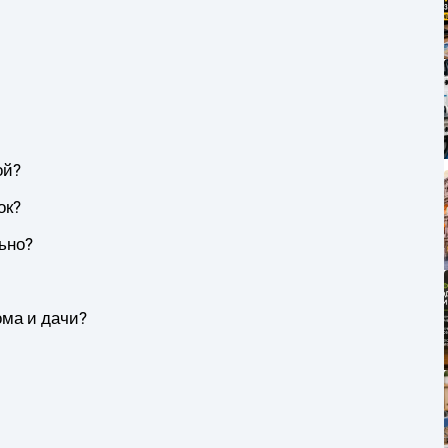
ой?
ок?
ьно?
ома и дачи?