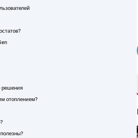
льзователей
остатов?
Gen
е решения
шим отоплением?
о?
 полезны?