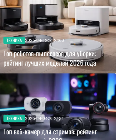
ТЕХНИКА
2026-04-12
2460
Топ роботов-пылесосов для уборки:
рейтинг лучших моделей 2026 года
ТЕХНИКА
2026-04-04
2131
Топ веб-камер для стримов: рейтинг