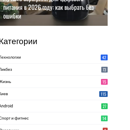
питания в 2026 году: как выбрать без
ошибки
Категории
42
Технологии
73
Ликбез
15
Жизнь
115
Киев
27
Android
14
Спорт и фитнес