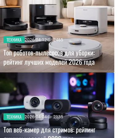
ТЕХНИКА
2026-04-12
2465
Топ роботов-пылесосов для уборки:
рейтинг лучших моделей 2026 года
ТЕХНИКА
2026-04-04
2135
Топ веб-камер для стримов: рейтинг