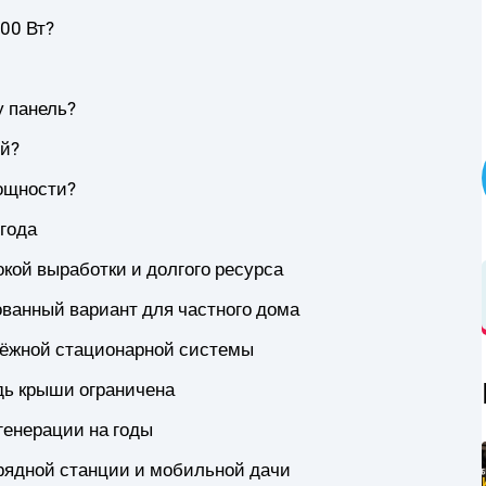
00 Вт?
у панель?
ей?
мощности?
года
сокой выработки и долгого ресурса
рованный вариант для частного дома
адёжной стационарной системы
щадь крыши ограничена
генерации на годы
арядной станции и мобильной дачи