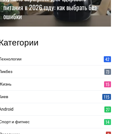
питания в 2026 году: как выбрать без
ошибки
Категории
42
Технологии
73
Ликбез
15
Жизнь
115
Киев
27
Android
14
Спорт и фитнес