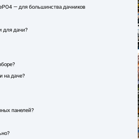
iFePO4 — для большинства дачников
и для дачи?
ыборе?
и на даче?
чных панелей?
ьно?