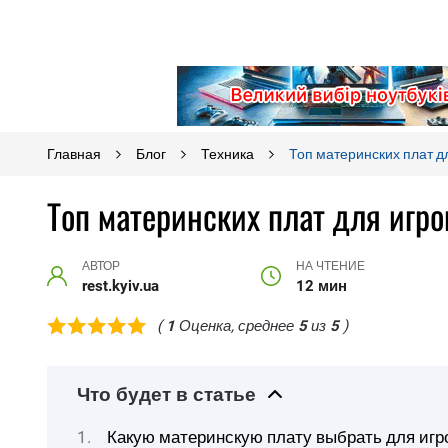
Главная
Блог
Техника
Топ материнских плат д
Топ материнских плат для игро
АВТОР
НА ЧТЕНИЕ
rest.kyiv.ua
12 мин
(
1
Оценка, среднее
5
из
5
)
Что будет в статье
Какую материнскую плату выбрать для игро