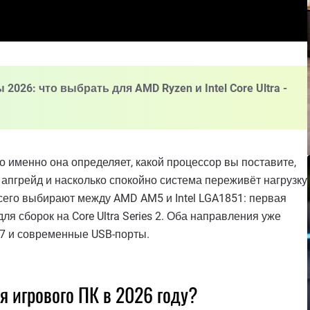
026: что выбрать для AMD Ryzen и Intel Core Ultra -
о именно она определяет, какой процессор вы поставите,
 апгрейд и насколько спокойно система переживёт нагрузку
всего выбирают между AMD AM5 и Intel LGA1851: первая
я сборок на Core Ultra Series 2. Оба направления уже
i 7 и современные USB-порты.
 игрового ПК в 2026 году?