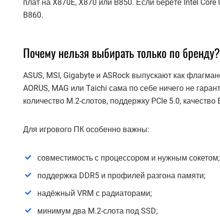
плат на X870E, X870 или B850. Если берёте Intel Core
B860.
Почему нельзя выбирать только по бренду?
ASUS, MSI, Gigabyte и ASRock выпускают как флагманс
AORUS, MAG или Taichi сама по себе ничего не гаран
количество M.2-слотов, поддержку PCIe 5.0, качество
Для игрового ПК особенно важны:
совместимость с процессором и нужным сокетом;
поддержка DDR5 и профилей разгона памяти;
надёжный VRM с радиаторами;
минимум два M.2-слота под SSD;