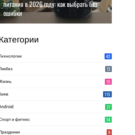
питания в 2026 году: как выбрать без
ошибки
Категории
42
Технологии
73
Ликбез
15
Жизнь
115
Киев
27
Android
14
Спорт и фитнес
9
Праздники