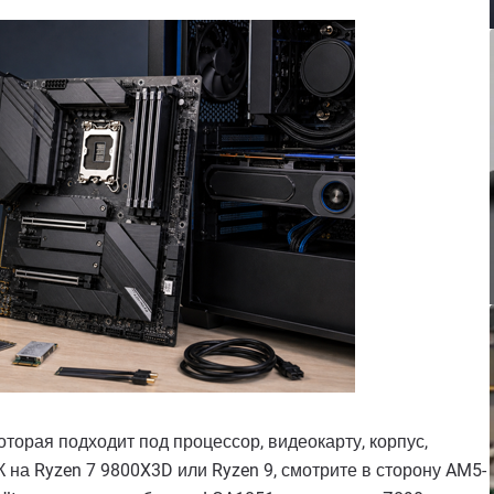
оторая подходит под процессор, видеокарту, корпус,
 на Ryzen 7 9800X3D или Ryzen 9, смотрите в сторону AM5-