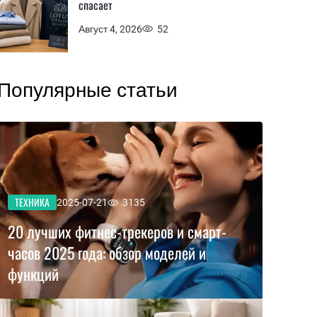
спасает
Август 4, 2026
52
Популярные статьи
ТЕХНИКА
2025-07-21
3135
20 лучших фитнес-трекеров и смарт-
часов 2025 года: обзор моделей и
функций