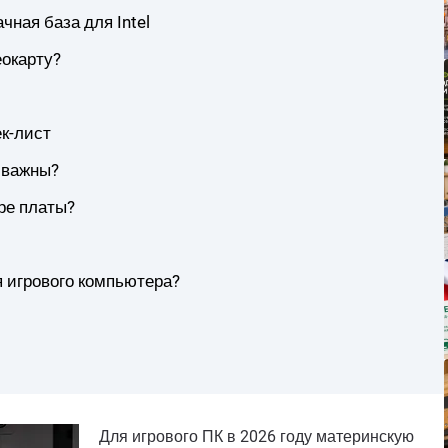
чная база для Intel
еокарту?
ек-лист
 важны?
ре платы?
я игрового компьютера?
Для игрового ПК в 2026 году материнскую