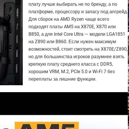
плату лучше выбирать не по бренду, а по
платформе, процессору и запасу под апгрейд.
Для сборок на AMD Ryzen чаще всего
подходят платы AM5 на X870E, X870 или
B850, а для Intel Core Ultra — модели LGA1851
на Z890 или B860. Если нужен максимум
возможностей, стоит смотреть на X870E/Z890,
но для большинства игроков разумнее взять
крепкую плату среднего класса с DDR5,
хорошим VRM, M.2, PCIe 5.0 и Wi-Fi 7 без
переплаты за лишние функции.