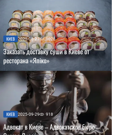
КИЕВ
2025-08-27
1028
Заказать доставку суши в Киеве от
ресторана «Япіко»
КИЕВ
2025-09-29
918
Адвокат в Киеве – Адвокатское бюро