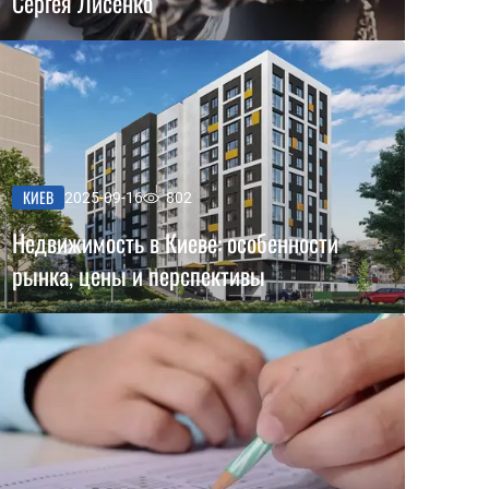
Сергея Лисенко
КИЕВ
2025-09-16
802
Недвижимость в Киеве: особенности
рынка, цены и перспективы