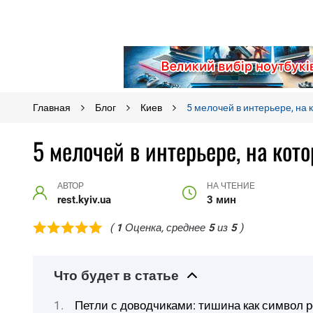
Главная
Блог
Киев
5 мелочей в интерьере, на 
5 мелочей в интерьере, на кот
АВТОР
НА ЧТЕНИЕ
rest.kyiv.ua
3 мин
(
1
Оценка, среднее
5
из
5
)
Что будет в статье
Петли с доводчиками: тишина как символ 