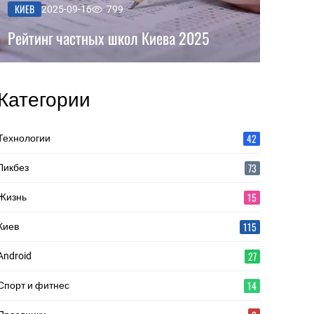
КИЕВ
2025-09-16
799
Рейтинг частных школ Киева 2025
Категории
42
Технологии
73
Ликбез
15
Жизнь
115
Киев
27
Android
14
Спорт и фитнес