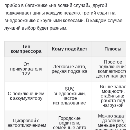
прибор в багажнике «на всякий случай», другой
подкачивает шины каждую неделю, третий ездит на
внедорожнике с крупными колесами. В каждом случае
лучший выбор будет разным.
Тип
Кому подойдет
Плюсы
компрессора
Простое
От
Легковые авто,
подключение,
прикуривателя
редкая подкачка
компактность,
12V
доступная цена
Выше запас
SUV,
мощности,
С подключением
внедорожники,
стабильная
к аккумулятору
частое
работа под
использование
нагрузкой
Можно задать
Городские
Цифровой с
давление,
водители,
автоотключением
меньше риска
семейные авто
перекачать шин