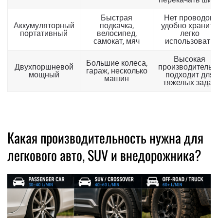
Быстрая
Нет проводов,
Аккумуляторный
подкачка,
удобно хранить
портативный
велосипед,
легко
самокат, мяч
использовать
Высокая
Большие колеса,
Двухпоршневой
производительно
гараж, несколько
мощный
подходит для
машин
тяжелых задач
Какая производительность нужна для
легкового авто, SUV и внедорожника?