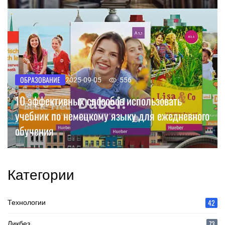
ОБРАЗОВАНИЕ
2025-09-05
556
10 эффективных способов использовать
учебник по немецкому языку для ежедневного
обучения
Категории
42
Технологии
73
Ликбез